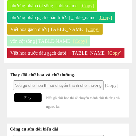
phương pháp cột sống | table-name
[Copy]
phương pháp gạch chân trước | _table_name
[Copy]
Viết hoa gạch dưới | TABLE_NAME
[Copy]
vốn cột sống | TABLE-NAME
[Copy]
Viết hoa trước dấu gạch dưới | _TABLE_NAME
[Copy]
Thay đổi chữ hoa và chữ thường.
[Copy]
Play
Nếu gõ chữ hoa thì sẽ chuyển thành chữ thường và
ngược lại.
Công cụ sửa đổi biến dài