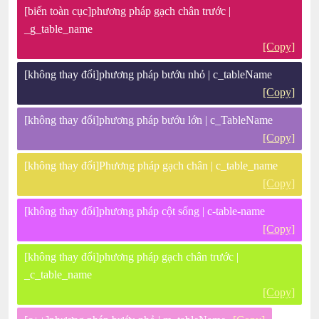
[biến toàn cục]phương pháp gạch chân trước |
_g_table_name
[Copy]
[không thay đổi]phương pháp bướu nhỏ | c_tableName
[Copy]
[không thay đổi]phương pháp bướu lớn | c_TableName
[Copy]
[không thay đổi]Phương pháp gạch chân | c_table_name
[Copy]
[không thay đổi]phương pháp cột sống | c-table-name
[Copy]
[không thay đổi]phương pháp gạch chân trước |
_c_table_name
[Copy]