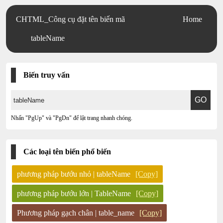
CHTML_Công cụ đặt tên biến mã
Home
tableName
Biến truy vấn
Nhấn "PgUp" và "PgDn" để lật trang nhanh chóng.
Các loại tên biến phổ biến
phương pháp bướu nhỏ | tableName
[Copy]
phương pháp bướu lớn | TableName
[Copy]
Phương pháp gạch chân | table_name
[Copy]