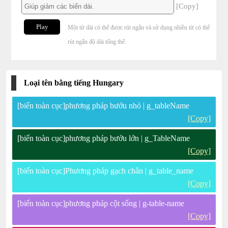
[Copy]
Play
Một từ dài có thể được rút ngắn và sử dụng nhiều từ có thể
rút ngắn độ dài tổng thể.
Loại tên bằng tiếng Hungary
[biến toàn cục]phương pháp bướu nhỏ | g_tableName
[Copy]
[biến toàn cục]phương pháp bướu lớn | g_TableName
[Copy]
[biến toàn cục]Phương pháp gạch chân | g_table_name
[Copy]
[biến toàn cục]phương pháp cột sống | g-table-name
[Copy]