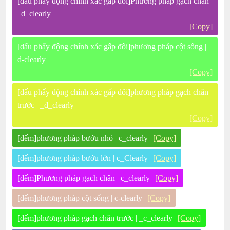
[dấu phẩy động chính xác gấp đôi]Phương pháp gạch chân
| d_clearly
[Copy]
[dấu phẩy động chính xác gấp đôi]phương pháp cột sống |
d-clearly
[Copy]
[dấu phẩy động chính xác gấp đôi]phương pháp gạch chân
trước | _d_clearly
[Copy]
[đếm]phương pháp bướu nhỏ | c_clearly
[Copy]
[đếm]phương pháp bướu lớn | c_Clearly
[Copy]
[đếm]Phương pháp gạch chân | c_clearly
[Copy]
[đếm]phương pháp cột sống | c-clearly
[Copy]
[đếm]phương pháp gạch chân trước | _c_clearly
[Copy]