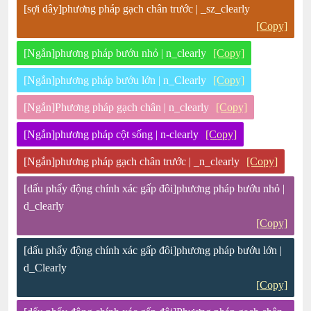
[sợi dây]phương pháp gạch chân trước | _sz_clearly
[Copy]
[Ngắn]phương pháp bướu nhỏ | n_clearly
[Copy]
[Ngắn]phương pháp bướu lớn | n_Clearly
[Copy]
[Ngắn]Phương pháp gạch chân | n_clearly
[Copy]
[Ngắn]phương pháp cột sống | n-clearly
[Copy]
[Ngắn]phương pháp gạch chân trước | _n_clearly
[Copy]
[dấu phẩy động chính xác gấp đôi]phương pháp bướu nhỏ |
d_clearly
[Copy]
[dấu phẩy động chính xác gấp đôi]phương pháp bướu lớn |
d_Clearly
[Copy]