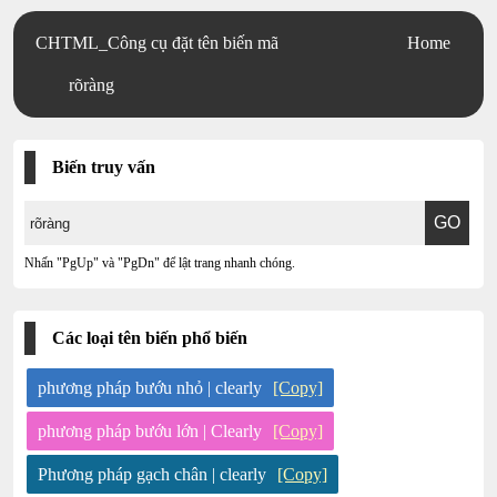
CHTML_Công cụ đặt tên biến mã
Home
rõràng
Biến truy vấn
Nhấn "PgUp" và "PgDn" để lật trang nhanh chóng.
Các loại tên biến phổ biến
phương pháp bướu nhỏ | clearly
[Copy]
phương pháp bướu lớn | Clearly
[Copy]
Phương pháp gạch chân | clearly
[Copy]