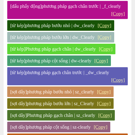
[dấu phẩy động]phương pháp gạch chân trước | _f_clearly
[Copy]
[từ kép]phương pháp bướu nhỏ | dw_clearly
[Copy]
[từ kép]phương pháp bướu lớn | dw_Clearly
[Copy]
[từ kép]Phương pháp gạch chân | dw_clearly
[Copy]
[từ kép]phương pháp cột sống | dw-clearly
[Copy]
[từ kép]phương pháp gạch chân trước | _dw_clearly
[Copy]
[sợi dây]phương pháp bướu nhỏ | sz_clearly
[Copy]
[sợi dây]phương pháp bướu lớn | sz_Clearly
[Copy]
[sợi dây]Phương pháp gạch chân | sz_clearly
[Copy]
[sợi dây]phương pháp cột sống | sz-clearly
[Copy]