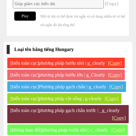
[Copy]
Play
Một từ dài có thể được rút ngắn và sử dụng nhiều từ có thể
rút ngắn độ dài tổng thể.
Loại tên bằng tiếng Hungary
[biến toàn cục]phương pháp bướu nhỏ | g_clearly
[Copy]
[biến toàn cục]phương pháp bướu lớn | g_Clearly
[Copy]
[biến toàn cục]Phương pháp gạch chân | g_clearly
[Copy]
[biến toàn cục]phương pháp cột sống | g-clearly
[Copy]
[biến toàn cục]phương pháp gạch chân trước | _g_clearly
[Copy]
[không thay đổi]phương pháp bướu nhỏ | c_clearly
[Copy]