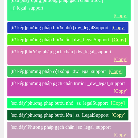
[dấu phẩy động]phương pháp gạch chân trước |
_f_legal_support
[Copy]
[từ kép]phương pháp bướu nhỏ | dw_legalSupport
[Copy]
[từ kép]phương pháp bướu lớn | dw_LegalSupport
[Copy]
[từ kép]Phương pháp gạch chân | dw_legal_support
[Copy]
[từ kép]phương pháp cột sống | dw-legal-support
[Copy]
[từ kép]phương pháp gạch chân trước | _dw_legal_support
[Copy]
[sợi dây]phương pháp bướu nhỏ | sz_legalSupport
[Copy]
[sợi dây]phương pháp bướu lớn | sz_LegalSupport
[Copy]
[sợi dây]Phương pháp gạch chân | sz_legal_support
[Copy]