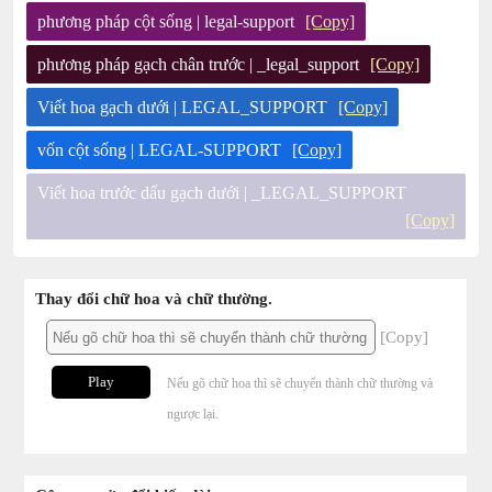
phương pháp cột sống | legal-support
[Copy]
phương pháp gạch chân trước | _legal_support
[Copy]
Viết hoa gạch dưới | LEGAL_SUPPORT
[Copy]
vốn cột sống | LEGAL-SUPPORT
[Copy]
Viết hoa trước dấu gạch dưới | _LEGAL_SUPPORT
[Copy]
Thay đổi chữ hoa và chữ thường.
[Copy]
Play
Nếu gõ chữ hoa thì sẽ chuyển thành chữ thường và
ngược lại.