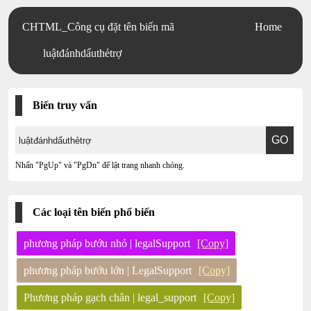
CHTML_Công cụ đặt tên biến mã
Home
luậtđánhdấuthẻtrợ
Biến truy vấn
Nhấn "PgUp" và "PgDn" để lật trang nhanh chóng.
Các loại tên biến phổ biến
phương pháp bướu nhỏ | legalSupport
[Copy]
phương pháp bướu lớn | LegalSupport
[Copy]
Phương pháp gạch chân | legal_support
[Copy]