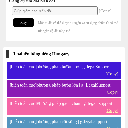
Công cụ sửa đổi biến dài
[Copy]
Play
Một từ dài có thể được rút ngắn và sử dụng nhiều từ có thể
rút ngắn độ dài tổng thể.
Loại tên bằng tiếng Hungary
[biến toàn cục]phương pháp bướu nhỏ | g_legalSupport
[Copy]
[biến toàn cục]phương pháp bướu lớn | g_LegalSupport
[Copy]
[biến toàn cục]Phương pháp gạch chân | g_legal_support
[Copy]
[biến toàn cục]phương pháp cột sống | g-legal-support