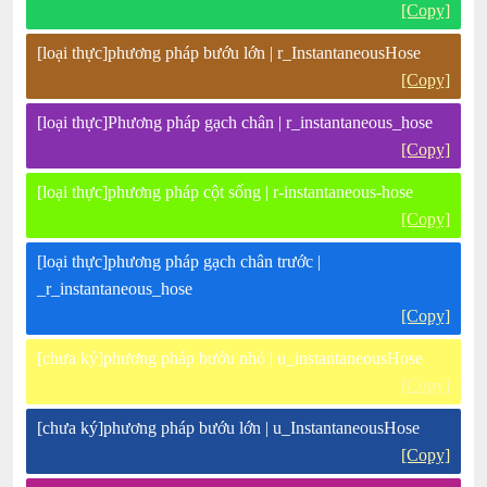
[Copy]
[loại thực]phương pháp bướu lớn | r_InstantaneousHose
[Copy]
[loại thực]Phương pháp gạch chân | r_instantaneous_hose
[Copy]
[loại thực]phương pháp cột sống | r-instantaneous-hose
[Copy]
[loại thực]phương pháp gạch chân trước |
_r_instantaneous_hose
[Copy]
[chưa ký]phương pháp bướu nhỏ | u_instantaneousHose
[Copy]
[chưa ký]phương pháp bướu lớn | u_InstantaneousHose
[Copy]