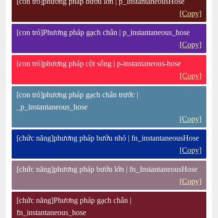
[con trỏ]phương pháp bướu lớn | p_InstantaneousHose
[Copy]
[con trỏ]Phương pháp gạch chân | p_instantaneous_hose
[Copy]
[con trỏ]phương pháp cột sống | p-instantaneous-hose
[Copy]
[con trỏ]phương pháp gạch chân trước |
_p_instantaneous_hose
[Copy]
[chức năng]phương pháp bướu nhỏ | fn_instantaneousHose
[Copy]
[chức năng]phương pháp bướu lớn | fn_InstantaneousHose
[Copy]
[chức năng]Phương pháp gạch chân |
fn_instantaneous_hose