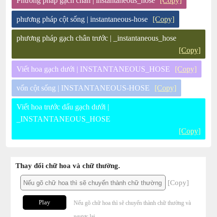
Phương pháp gạch chân | instantaneous_hose
[Copy]
phương pháp cột sống | instantaneous-hose
[Copy]
phương pháp gạch chân trước | _instantaneous_hose
[Copy]
Viết hoa gạch dưới | INSTANTANEOUS_HOSE
[Copy]
vốn cột sống | INSTANTANEOUS-HOSE
[Copy]
Viết hoa trước dấu gạch dưới |
_INSTANTANEOUS_HOSE
[Copy]
Thay đổi chữ hoa và chữ thường.
[Copy]
Play
Nếu gõ chữ hoa thì sẽ chuyển thành chữ thường và
ngược lại.