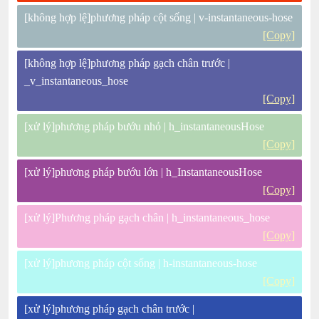
[không hợp lệ]phương pháp cột sống | v-instantaneous-hose
[Copy]
[không hợp lệ]phương pháp gạch chân trước |
_v_instantaneous_hose
[Copy]
[xử lý]phương pháp bướu nhỏ | h_instantaneousHose
[Copy]
[xử lý]phương pháp bướu lớn | h_InstantaneousHose
[Copy]
[xử lý]Phương pháp gạch chân | h_instantaneous_hose
[Copy]
[xử lý]phương pháp cột sống | h-instantaneous-hose
[Copy]
[xử lý]phương pháp gạch chân trước |