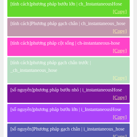
[tính cách]phương pháp bướu lớn | ch_InstantaneousHose
[Copy]
[tính cách]Phương pháp gạch chân | ch_instantaneous_hose
[Copy]
[tính cách]phương pháp cột sống | ch-instantaneous-hose
[Copy]
[tính cách]phương pháp gạch chân trước |
_ch_instantaneous_hose
[Copy]
[số nguyên]phương pháp bướu nhỏ | i_instantaneousHose
[Copy]
[số nguyên]phương pháp bướu lớn | i_InstantaneousHose
[Copy]
[số nguyên]Phương pháp gạch chân | i_instantaneous_hose
[Copy]