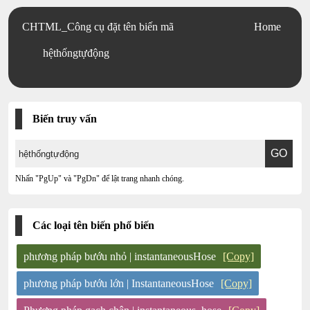
CHTML_Công cụ đặt tên biến mã
Home
hệthốngtựđộng
Biến truy vấn
Nhấn "PgUp" và "PgDn" để lật trang nhanh chóng.
Các loại tên biến phổ biến
phương pháp bướu nhỏ | instantaneousHose
[Copy]
phương pháp bướu lớn | InstantaneousHose
[Copy]