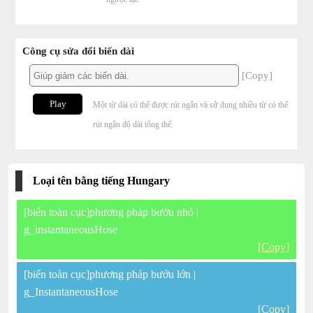
Công cụ sửa đổi biến dài
[Copy]
Play
Một từ dài có thể được rút ngắn và sử dụng nhiều từ có thể
rút ngắn độ dài tổng thể.
Loại tên bằng tiếng Hungary
[biến toàn cục]phương pháp bướu nhỏ |
g_instantaneousHose
[Copy]
[biến toàn cục]phương pháp bướu lớn |
g_InstantaneousHose
[Copy]