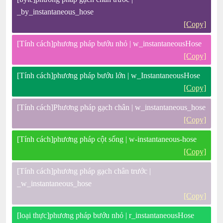
_by_instantaneous_hose
[Copy]
[Tính cách]phương pháp bướu nhỏ | w_instantaneousHose
[Copy]
[Tính cách]phương pháp bướu lớn | w_InstantaneousHose
[Copy]
[Tính cách]Phương pháp gạch chân | w_instantaneous_hose
[Copy]
[Tính cách]phương pháp cột sống | w-instantaneous-hose
[Copy]
[Tính cách]phương pháp gạch chân trước |
_w_instantaneous_hose
[Copy]
[loại thực]phương pháp bướu nhỏ | r_instantaneousHose