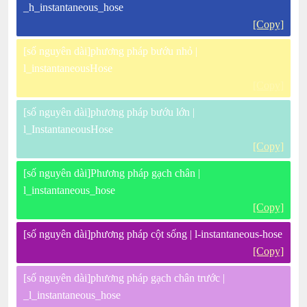
_h_instantaneous_hose
[Copy]
[số nguyên dài]phương pháp bướu nhỏ |
l_instantaneousHose
[Copy]
[số nguyên dài]phương pháp bướu lớn |
l_InstantaneousHose
[Copy]
[số nguyên dài]Phương pháp gạch chân |
l_instantaneous_hose
[Copy]
[số nguyên dài]phương pháp cột sống | l-instantaneous-hose
[Copy]
[số nguyên dài]phương pháp gạch chân trước |
_l_instantaneous_hose