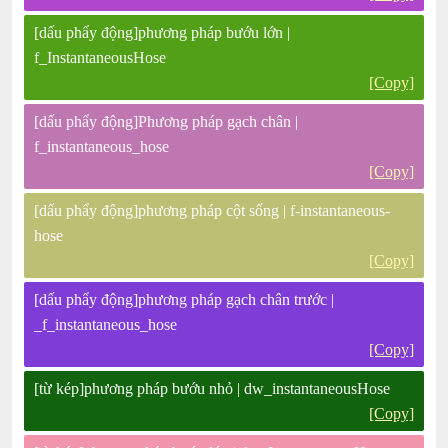
[dấu phẩy động]phương pháp bướu lớn |
f_InstantaneousHose
[Copy]
[dấu phẩy động]Phương pháp gạch chân |
f_instantaneous_hose
[Copy]
[dấu phẩy động]phương pháp cột sống | f-instantaneous-
hose
[Copy]
[dấu phẩy động]phương pháp gạch chân trước |
_f_instantaneous_hose
[Copy]
[từ kép]phương pháp bướu nhỏ | dw_instantaneousHose
[Copy]