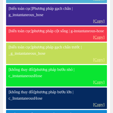
[biến toàn cục]Phương pháp gạch chân |
g_instantaneous_hose
[Copy]
[biến toàn cục]phương pháp cột sống | g-instantaneous-hose
[Copy]
[biến toàn cục]phương pháp gạch chân trước |
_g_instantaneous_hose
[Copy]
[không thay đổi]phương pháp bướu nhỏ |
c_instantaneousHose
[Copy]
[không thay đổi]phương pháp bướu lớn |
c_InstantaneousHose
[Copy]