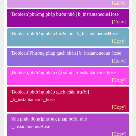
[Copy]
[Boolean]phương pháp bướu nhỏ | b_instantaneousHose
[Copy]
[Boolean]phương pháp bướu lớn | b_InstantaneousHose
[Copy]
[Boolean]Phương pháp gạch chân | b_instantaneous_hose
[Copy]
[Boolean]phương pháp cột sống | b-instantaneous-hose
[Copy]
[Boolean]phương pháp gạch chân trước |
_b_instantaneous_hose
[Copy]
[dấu phẩy động]phương pháp bướu nhỏ |
f_instantaneousHose
[Copy]