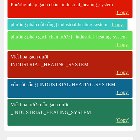
Phương pháp gạch chân | industrial_heating_system
[Copy]
phương pháp cột sống | industrial-heating-system
[Copy]
phương pháp gạch chân trước | _industrial_heating_system
[Copy]
Viết hoa gạch dưới |
INDUSTRIAL_HEATING_SYSTEM
[Copy]
vốn cột sống | INDUSTRIAL-HEATING-SYSTEM
[Copy]
Viết hoa trước dấu gạch dưới |
_INDUSTRIAL_HEATING_SYSTEM
[Copy]