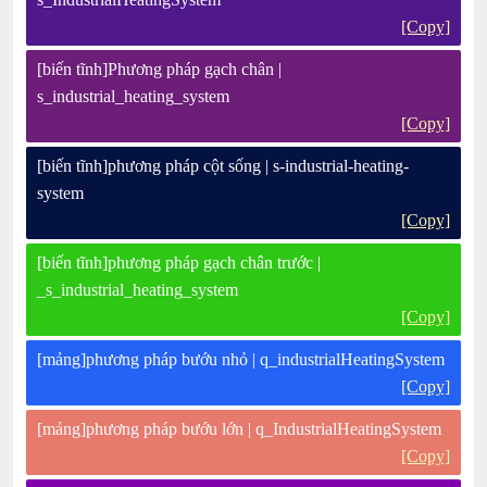
[Copy]
[biến tĩnh]Phương pháp gạch chân |
s_industrial_heating_system
[Copy]
[biến tĩnh]phương pháp cột sống | s-industrial-heating-
system
[Copy]
[biến tĩnh]phương pháp gạch chân trước |
_s_industrial_heating_system
[Copy]
[mảng]phương pháp bướu nhỏ | q_industrialHeatingSystem
[Copy]
[mảng]phương pháp bướu lớn | q_IndustrialHeatingSystem
[Copy]