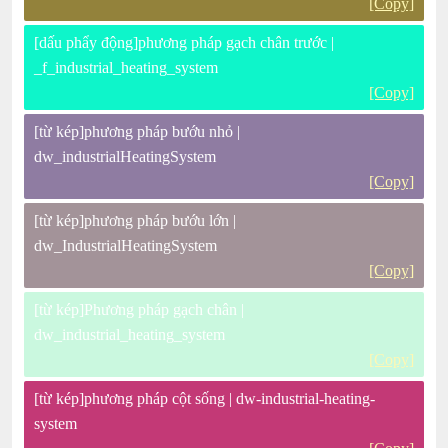
[Copy]
[dấu phẩy động]phương pháp gạch chân trước |
_f_industrial_heating_system
[Copy]
[từ kép]phương pháp bướu nhỏ |
dw_industrialHeatingSystem
[Copy]
[từ kép]phương pháp bướu lớn |
dw_IndustrialHeatingSystem
[Copy]
[từ kép]Phương pháp gạch chân |
dw_industrial_heating_system
[Copy]
[từ kép]phương pháp cột sống | dw-industrial-heating-
system