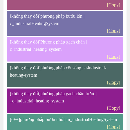
[Copy]
[không thay đổi]phương pháp bướu lớn |
c_IndustrialHeatingSystem
[Copy]
[không thay đổi]Phương pháp gạch chân |
c_industrial_heating_system
[Copy]
[không thay đổi]phương pháp cột sống | c-industrial-
heating-system
[Copy]
[không thay đổi]phương pháp gạch chân trước |
_c_industrial_heating_system
[Copy]
[c++]phương pháp bướu nhỏ | m_industrialHeatingSystem
[Copy]