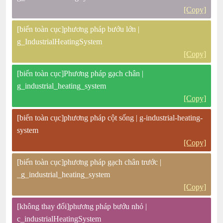
[Copy]
[biến toàn cục]phương pháp bướu lớn |
g_IndustrialHeatingSystem
[Copy]
[biến toàn cục]Phương pháp gạch chân |
g_industrial_heating_system
[Copy]
[biến toàn cục]phương pháp cột sống | g-industrial-heating-
system
[Copy]
[biến toàn cục]phương pháp gạch chân trước |
_g_industrial_heating_system
[Copy]
[không thay đổi]phương pháp bướu nhỏ |
c_industrialHeatingSystem