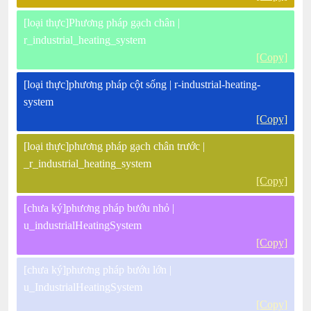
[loại thực]Phương pháp gạch chân |
r_industrial_heating_system
[Copy]
[loại thực]phương pháp cột sống | r-industrial-heating-
system
[Copy]
[loại thực]phương pháp gạch chân trước |
_r_industrial_heating_system
[Copy]
[chưa ký]phương pháp bướu nhỏ |
u_industrialHeatingSystem
[Copy]
[chưa ký]phương pháp bướu lớn |
u_IndustrialHeatingSystem
[Copy]