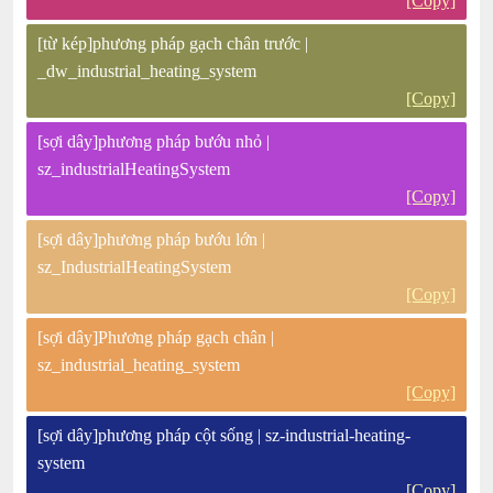
[Copy]
[từ kép]phương pháp gạch chân trước |
_dw_industrial_heating_system
[Copy]
[sợi dây]phương pháp bướu nhỏ |
sz_industrialHeatingSystem
[Copy]
[sợi dây]phương pháp bướu lớn |
sz_IndustrialHeatingSystem
[Copy]
[sợi dây]Phương pháp gạch chân |
sz_industrial_heating_system
[Copy]
[sợi dây]phương pháp cột sống | sz-industrial-heating-
system
[Copy]