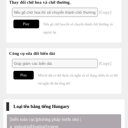
Thay đổi chữ hoa và chữ thường.
[Copy]
Play
Nếu gõ chữ hoa thì sẽ chuyển thành chữ thường và
ngược lại.
Công cụ sửa đổi biến dài
[Copy]
Play
Một từ dài có thể được rút ngắn và sử dụng nhiều từ có thể
rút ngắn độ dài tổng thể.
Loại tên bằng tiếng Hungary
[biến toàn cục]phương pháp bướu nhỏ |
g_industrialHeatingSystem