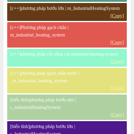
[c++]phương pháp bướu lớn | m_IndustrialHeatingSystem
[Copy]
[c++]Phương pháp gạch chân |
m_industrial_heating_system
[Copy]
[c++]phương pháp cột sống | m-industrial-heating-system
[Copy]
[c++]phương pháp gạch chân trước |
_m_industrial_heating_system
[Copy]
[biến tĩnh]phương pháp bướu nhỏ |
s_industrialHeatingSystem
[Copy]
[biến tĩnh]phương pháp bướu lớn |
s_IndustrialHeatingSystem