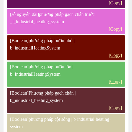
[Copy]
[số nguyên dài]phương pháp gạch chân trước |
_l_industrial_heating_system
[Copy]
[Boolean]phương pháp bướu nhỏ |
b_industrialHeatingSystem
[Copy]
[Boolean]phương pháp bướu lớn |
b_IndustrialHeatingSystem
[Copy]
[Boolean]Phương pháp gạch chân |
b_industrial_heating_system
[Copy]
[Boolean]phương pháp cột sống | b-industrial-heating-
system