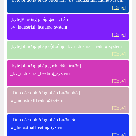
[Copy]
[byte]Phương pháp gạch chân |
by_industrial_heating_system
[Copy]
[byte]phương pháp cột sống | by-industrial-heating-system
[Copy]
[byte]phương pháp gạch chân trước |
_by_industrial_heating_system
[Copy]
[Tính cách]phương pháp bướu nhỏ |
w_industrialHeatingSystem
[Copy]
[Tính cách]phương pháp bướu lớn |
w_IndustrialHeatingSystem
[Copy]