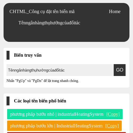
CHTML_Công cụ đặt tên biến mã
Home
Tênngânhàngthụhưởngcủađốitác
Biến truy vấn
Nhấn "PgUp" và "PgDn" để lật trang nhanh chóng.
Các loại tên biến phổ biến
phương pháp bướu nhỏ | industrialHeatingSystem
[Copy]
phương pháp bướu lớn | IndustrialHeatingSystem
[Copy]