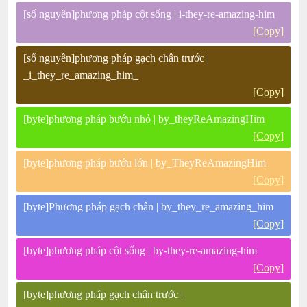
[số nguyên]phương pháp cột sống | i-they-re-amazing-him
[Copy]
[số nguyên]phương pháp gạch chân trước |
_i_they_re_amazing_him_
[Copy]
[byte]phương pháp bướu nhỏ | by_theyReAmazingHim
[Copy]
[byte]phương pháp bướu lớn | by_TheyReAmazingHim
[Copy]
[byte]Phương pháp gạch chân | by_they_re_amazing_him
[Copy]
[byte]phương pháp cột sống | by-they-re-amazing-him
[Copy]
[byte]phương pháp gạch chân trước |