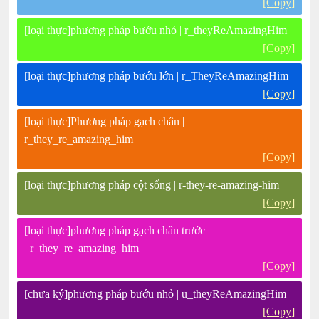
[Copy]
[loại thực]phương pháp bướu nhỏ | r_theyReAmazingHim
[Copy]
[loại thực]phương pháp bướu lớn | r_TheyReAmazingHim
[Copy]
[loại thực]Phương pháp gạch chân |
r_they_re_amazing_him
[Copy]
[loại thực]phương pháp cột sống | r-they-re-amazing-him
[Copy]
[loại thực]phương pháp gạch chân trước |
_r_they_re_amazing_him_
[Copy]
[chưa ký]phương pháp bướu nhỏ | u_theyReAmazingHim
[Copy]