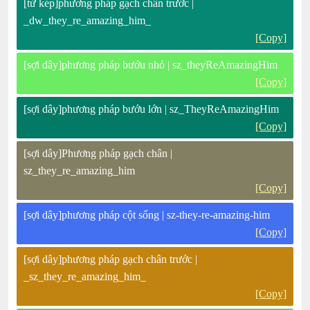
[từ kép]phương pháp gạch chân trước |
_dw_they_re_amazing_him_
[Copy]
[sợi dây]phương pháp bướu nhỏ | sz_theyReAmazingHim
[Copy]
[sợi dây]phương pháp bướu lớn | sz_TheyReAmazingHim
[Copy]
[sợi dây]Phương pháp gạch chân |
sz_they_re_amazing_him
[Copy]
[sợi dây]phương pháp cột sống | sz-they-re-amazing-him
[Copy]
[sợi dây]phương pháp gạch chân trước |
_sz_they_re_amazing_him_
[Copy]