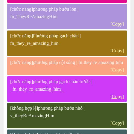
[chức năng]phương pháp bướu lớn |
fn_TheyReAmazingHim
[Copy]
[chức năng]Phương pháp gạch chân |
fn_they_re_amazing_him
[Copy]
[chức năng]phương pháp cột sống | fn-they-re-amazing-him
[Copy]
[chức năng]phương pháp gạch chân trước |
_fn_they_re_amazing_him_
[Copy]
[không hợp lệ]phương pháp bướu nhỏ |
v_theyReAmazingHim
[Copy]