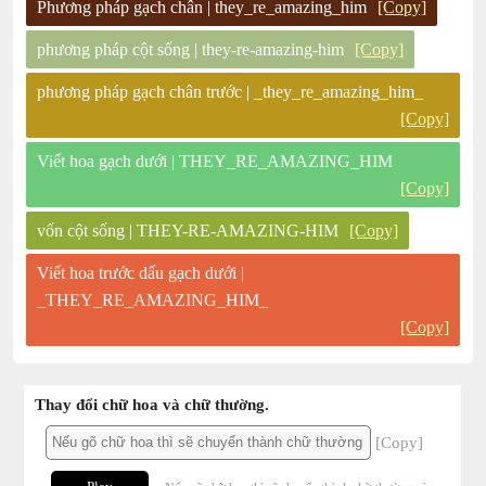
Phương pháp gạch chân | they_re_amazing_him
[Copy]
phương pháp cột sống | they-re-amazing-him
[Copy]
phương pháp gạch chân trước | _they_re_amazing_him_
[Copy]
Viết hoa gạch dưới | THEY_RE_AMAZING_HIM
[Copy]
vốn cột sống | THEY-RE-AMAZING-HIM
[Copy]
Viết hoa trước dấu gạch dưới |
_THEY_RE_AMAZING_HIM_
[Copy]
Thay đổi chữ hoa và chữ thường.
[Copy]