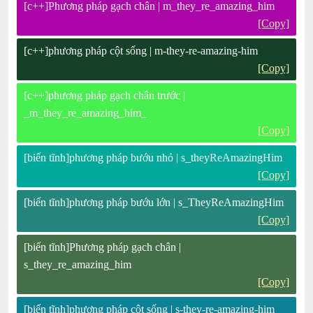
[c++]Phương pháp gạch chân | m_they_re_amazing_him
[Copy]
[c++]phương pháp cột sống | m-they-re-amazing-him
[Copy]
[c++]phương pháp gạch chân trước |
_m_they_re_amazing_him_
[Copy]
[biến tĩnh]phương pháp bướu nhỏ | s_theyReAmazingHim
[Copy]
[biến tĩnh]phương pháp bướu lớn | s_TheyReAmazingHim
[Copy]
[biến tĩnh]Phương pháp gạch chân |
s_they_re_amazing_him
[Copy]
[biến tĩnh]phương pháp cột sống | s-they-re-amazing-him