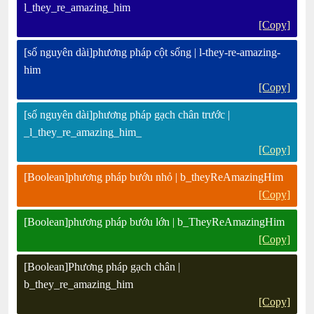
l_they_re_amazing_him
[Copy]
[số nguyên dài]phương pháp cột sống | l-they-re-amazing-
him
[Copy]
[số nguyên dài]phương pháp gạch chân trước |
_l_they_re_amazing_him_
[Copy]
[Boolean]phương pháp bướu nhỏ | b_theyReAmazingHim
[Copy]
[Boolean]phương pháp bướu lớn | b_TheyReAmazingHim
[Copy]
[Boolean]Phương pháp gạch chân |
b_they_re_amazing_him
[Copy]