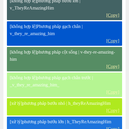
[không hợp lệ]phương pháp bướu lớn |
v_TheyReAmazingHim
[Copy]
[không hợp lệ]Phương pháp gạch chân |
v_they_re_amazing_him
[Copy]
[không hợp lệ]phương pháp cột sống | v-they-re-amazing-
him
[Copy]
[không hợp lệ]phương pháp gạch chân trước |
_v_they_re_amazing_him_
[Copy]
[xử lý]phương pháp bướu nhỏ | h_theyReAmazingHim
[Copy]
[xử lý]phương pháp bướu lớn | h_TheyReAmazingHim
[Copy]