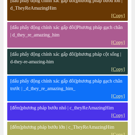
[dấu phẩy động chính xác gấp đôi]phương pháp bướu lớn |
d_TheyReAmazingHim
[Copy]
[dấu phẩy động chính xác gấp đôi]Phương pháp gạch chân
| d_they_re_amazing_him
[Copy]
[dấu phẩy động chính xác gấp đôi]phương pháp cột sống |
d-they-re-amazing-him
[Copy]
[dấu phẩy động chính xác gấp đôi]phương pháp gạch chân
trước | _d_they_re_amazing_him_
[Copy]
[đếm]phương pháp bướu nhỏ | c_theyReAmazingHim
[Copy]
[đếm]phương pháp bướu lớn | c_TheyReAmazingHim
[Copy]