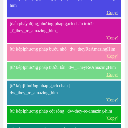
him
[Copy]
[dấu phẩy động]phương pháp gạch chân trước |
_f_they_re_amazing_him_
[Copy]
[từ kép]phương pháp bướu nhỏ | dw_theyReAmazingHim
[Copy]
[từ kép]phương pháp bướu lớn | dw_TheyReAmazingHim
[Copy]
[từ kép]Phương pháp gạch chân |
dw_they_re_amazing_him
[Copy]
[từ kép]phương pháp cột sống | dw-they-re-amazing-him
[Copy]