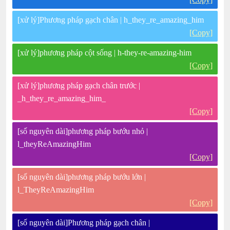
[xử lý]Phương pháp gạch chân | h_they_re_amazing_him
[Copy]
[xử lý]phương pháp cột sống | h-they-re-amazing-him
[Copy]
[xử lý]phương pháp gạch chân trước |
_h_they_re_amazing_him_
[Copy]
[số nguyên dài]phương pháp bướu nhỏ |
l_theyReAmazingHim
[Copy]
[số nguyên dài]phương pháp bướu lớn |
l_TheyReAmazingHim
[Copy]
[số nguyên dài]Phương pháp gạch chân |