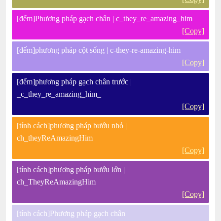
[đếm]Phương pháp gạch chân | c_they_re_amazing_him
[Copy]
[đếm]phương pháp cột sống | c-they-re-amazing-him
[Copy]
[đếm]phương pháp gạch chân trước |
_c_they_re_amazing_him_
[Copy]
[tính cách]phương pháp bướu nhỏ |
ch_theyReAmazingHim
[Copy]
[tính cách]phương pháp bướu lớn |
ch_TheyReAmazingHim
[Copy]
[tính cách]Phương pháp gạch chân |