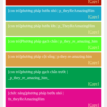
[Copy]
[con trỏ]phương pháp bướu nhỏ | p_theyReAmazingHim
[Copy]
[con trỏ]phương pháp bướu lớn | p_TheyReAmazingHim
[Copy]
[con trỏ]Phương pháp gạch chân | p_they_re_amazing_him
[Copy]
[con trỏ]phương pháp cột sống | p-they-re-amazing-him
[Copy]
[con trỏ]phương pháp gạch chân trước |
_p_they_re_amazing_him_
[Copy]
[chức năng]phương pháp bướu nhỏ |
fn_theyReAmazingHim
[Copy]