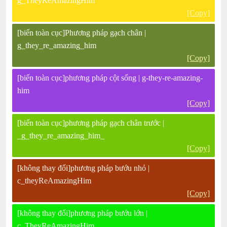
g_TheyReAmazingHim
[Copy]
[biến toàn cục]Phương pháp gạch chân |
g_they_re_amazing_him
[Copy]
[biến toàn cục]phương pháp cột sống | g-they-re-amazing-
him
[Copy]
[biến toàn cục]phương pháp gạch chân trước |
_g_they_re_amazing_him_
[Copy]
[không thay đổi]phương pháp bướu nhỏ |
c_theyReAmazingHim
[Copy]
[không thay đổi]phương pháp bướu lớn |
c_TheyReAmazingHim