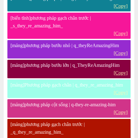
[Copy]
[biến tĩnh]phương pháp gạch chân trước |
_s_they_re_amazing_him_
[Copy]
[mảng]phương pháp bướu nhỏ | q_theyReAmazingHim
[Copy]
[mảng]phương pháp bướu lớn | q_TheyReAmazingHim
[Copy]
[mảng]Phương pháp gạch chân | q_they_re_amazing_him
[Copy]
[mảng]phương pháp cột sống | q-they-re-amazing-him
[Copy]
[mảng]phương pháp gạch chân trước |
_q_they_re_amazing_him_