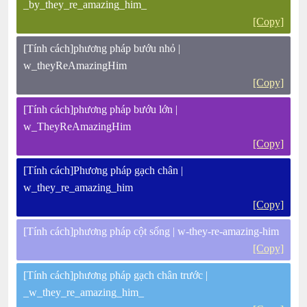
_by_they_re_amazing_him_
[Copy]
[Tính cách]phương pháp bướu nhỏ |
w_theyReAmazingHim
[Copy]
[Tính cách]phương pháp bướu lớn |
w_TheyReAmazingHim
[Copy]
[Tính cách]Phương pháp gạch chân |
w_they_re_amazing_him
[Copy]
[Tính cách]phương pháp cột sống | w-they-re-amazing-him
[Copy]
[Tính cách]phương pháp gạch chân trước |
_w_they_re_amazing_him_