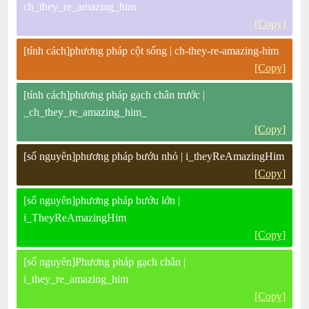
ch_they_re_amazing_him
[Copy]
[tính cách]phương pháp cột sống | ch-they-re-amazing-him
[Copy]
[tính cách]phương pháp gạch chân trước |
_ch_they_re_amazing_him_
[Copy]
[số nguyên]phương pháp bướu nhỏ | i_theyReAmazingHim
[Copy]
[số nguyên]phương pháp bướu lớn |
i_TheyReAmazingHim
[Copy]
[số nguyên]Phương pháp gạch chân |
i_they_re_amazing_him
[Copy]