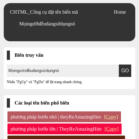
CHTML_Công cụ đặt tên biến mã
Home
Mọingườiđềuđangsửdụngnó
Biến truy vấn
Nhấn "PgUp" và "PgDn" để lật trang nhanh chóng.
Các loại tên biến phổ biến
phương pháp bướu nhỏ | theyReAmazingHim
[Copy]
phương pháp bướu lớn | TheyReAmazingHim
[Copy]