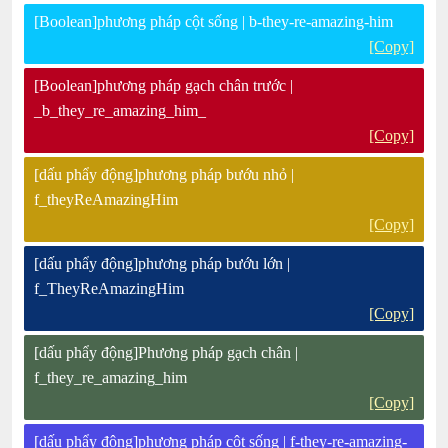
[Boolean]phương pháp cột sống | b-they-re-amazing-him
[Copy]
[Boolean]phương pháp gạch chân trước |
_b_they_re_amazing_him_
[Copy]
[dấu phẩy động]phương pháp bướu nhỏ |
f_theyReAmazingHim
[Copy]
[dấu phẩy động]phương pháp bướu lớn |
f_TheyReAmazingHim
[Copy]
[dấu phẩy động]Phương pháp gạch chân |
f_they_re_amazing_him
[Copy]
[dấu phẩy động]phương pháp cột sống | f-they-re-amazing-