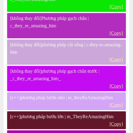
[Copy]
[không thay đổi]Phương pháp gạch chân |
c_they_re_amazing_him
[Copy]
[không thay đổi]phương pháp cột sống | c-they-re-amazing-
him
[Copy]
[không thay đổi]phương pháp gạch chân trước |
_c_they_re_amazing_him_
[Copy]
[c++]phương pháp bướu nhỏ | m_theyReAmazingHim
[Copy]
[c++]phương pháp bướu lớn | m_TheyReAmazingHim
[Copy]