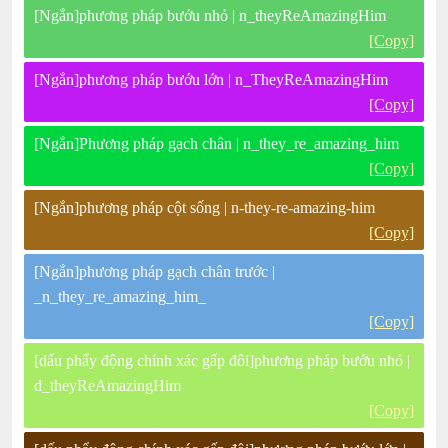
[Ngắn]phương pháp bướu nhỏ | n_theyReAmazingHim
[Copy]
[Ngắn]phương pháp bướu lớn | n_TheyReAmazingHim
[Copy]
[Ngắn]Phương pháp gạch chân | n_they_re_amazing_him
[Copy]
[Ngắn]phương pháp cột sống | n-they-re-amazing-him
[Copy]
[Ngắn]phương pháp gạch chân trước |
_n_they_re_amazing_him_
[Copy]
[dấu phẩy động chính xác gấp đôi]phương pháp bướu nhỏ |
d_theyReAmazingHim
[Copy]