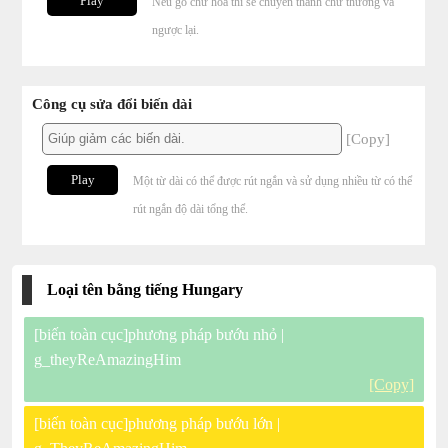
Play
Nếu gõ chữ hoa thì sẽ chuyển thành chữ thường và
ngược lại.
Công cụ sửa đổi biến dài
[Copy]
Play
Một từ dài có thể được rút ngắn và sử dụng nhiều từ có thể
rút ngắn độ dài tổng thể.
Loại tên bằng tiếng Hungary
[biến toàn cục]phương pháp bướu nhỏ |
g_theyReAmazingHim
[Copy]
[biến toàn cục]phương pháp bướu lớn |