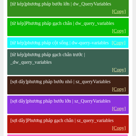
[từ kép]phương pháp bướu lớn | dw_QueryVariables
[Copy]
[từ kép]Phương pháp gạch chân | dw_query_variables
[Copy]
[từ kép]phương pháp cột sống | dw-query-variables
[Copy]
[từ kép]phương pháp gạch chân trước |
_dw_query_variables
[Copy]
[sợi dây]phương pháp bướu nhỏ | sz_queryVariables
[Copy]
[sợi dây]phương pháp bướu lớn | sz_QueryVariables
[Copy]
[sợi dây]Phương pháp gạch chân | sz_query_variables
[Copy]