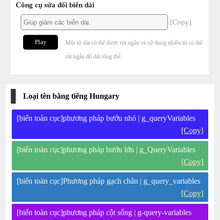
Công cụ sửa đổi biến dài
[Copy]
Play
Một từ dài có thể được rút ngắn và sử dụng nhiều từ có thể
rút ngắn độ dài tổng thể.
Loại tên bằng tiếng Hungary
[biến toàn cục]phương pháp bướu nhỏ | g_queryVariables
[Copy]
[biến toàn cục]phương pháp bướu lớn | g_QueryVariables
[Copy]
[biến toàn cục]Phương pháp gạch chân | g_query_variables
[Copy]
[biến toàn cục]phương pháp cột sống | g-query-variables