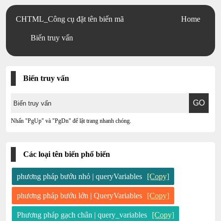
CHTML_Công cụ đặt tên biến mã
Home
Biến truy vấn
Biến truy vấn
Nhấn "PgUp" và "PgDn" để lật trang nhanh chóng.
Các loại tên biến phổ biến
phương pháp bướu nhỏ | queryVariables
[Copy]
phương pháp bướu lớn | QueryVariables
[Copy]
Phương pháp gạch chân | query_variables
[Copy]