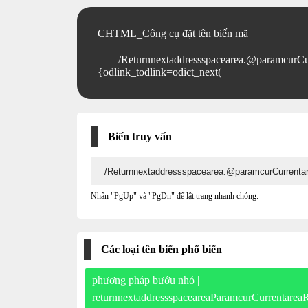
CHTML_Công cụ đặt tên biến mã
/Returnnextaddressspacearea.@paramcurC
{odlink_todlink=odict_next(
Biến truy vấn
Nhấn "PgUp" và "PgDn" để lật trang nhanh chóng.
Các loại tên biến phổ biến
phương pháp bướu nhỏ |
returnnextaddressspaceareaParamcurCurrenta