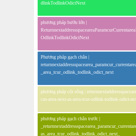
dlinkTodlinkOdictNext
phương pháp bướu lớn |
ReturnnextaddressspaceareaParamcurCurrenta
OdlinkTodlinkOdictNext
Phương pháp gạch chân |
returnnextaddressspacearea_paramcur_currentare
_area_tcur_odlink_todlink_odict_next
phương pháp cột sống | returnnextaddressspaceare
cas-area-next-as-area-tcur-odlink-todlink-odict-ne
phương pháp gạch chân trước |
_returnnextaddressspacearea_paramcur_currentar
as_area_tcur_odlink_todlink_odict_next_