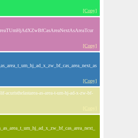
[Copy]
reaAsAreaTUmHjAdXZwBfCasAreaNextAsAreaTcur
[Copy]
rea_as_area_t_um_hj_ad_x_zw_bf_cas_area_next_as
[Copy]
f-acuristhelastarea-as-area-t-um-hj-ad-x-zw-bf-
[Copy]
area_as_area_t_um_hj_ad_x_zw_bf_cas_area_next_