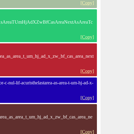
[Copy]
tareaAsAreaTUmHjAdXZwBfCasAreaNextAsAreaTc
[Copy]
tarea_as_area_t_um_hj_ad_x_zw_bf_cas_area_next
[Copy]
c-nul-lif-acuristhelastarea-as-area-t-um-hj-ad-x-
[Copy]
astarea_as_area_t_um_hj_ad_x_zw_bf_cas_area_ne
[Copy]