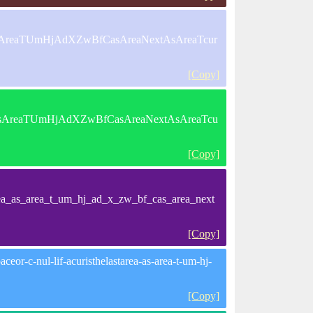
areaAsAreaTUmHjAdXZwBfCasAreaNextAsAreaTcur
[Copy]
tareaAsAreaTUmHjAdXZwBfCasAreaNextAsAreaTcu
[Copy]
tarea_as_area_t_um_hj_ad_x_zw_bf_cas_area_next
[Copy]
eor-c-nul-lif-acuristhelastarea-as-area-t-um-hj-
[Copy]