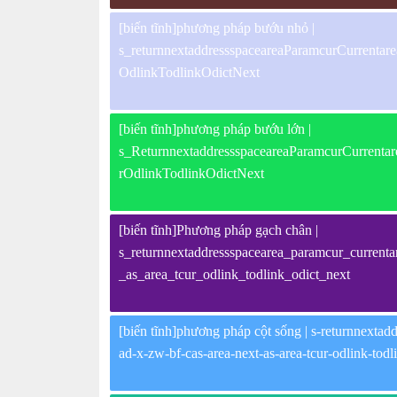
[biến tĩnh]phương pháp bướu nhỏ |
s_returnnextaddressspaceareaParamcurCurrent
OdlinkTodlinkOdictNext
[biến tĩnh]phương pháp bướu lớn |
s_ReturnnextaddressspaceareaParamcurCurren
rOdlinkTodlinkOdictNext
[biến tĩnh]Phương pháp gạch chân |
s_returnnextaddressspacearea_paramcur_currenta
_as_area_tcur_odlink_todlink_odict_next
[biến tĩnh]phương pháp cột sống | s-returnnextadd
ad-x-zw-bf-cas-area-next-as-area-tcur-odlink-todl