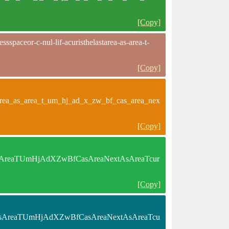
[Copy]
spaceor-c-nul-lif-acuristhelastarea-as-area-t-
[Copy]
starea_as_area_t_um_hj_ad_x_zw_bf_cas_area_nex
[Copy]
areaAsAreaTUmHjAdXZwBfCasAreaNextAsAreaTcur
[Copy]
tareaAsAreaTUmHjAdXZwBfCasAreaNextAsAreaTcu