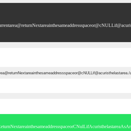
urrentarea@returnNextareainthesameaddressspaceor@cNULLif@acuris
reaReturnNextareainthesameaddressspaceorCNulLifAcuristhelasta