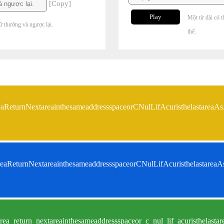
[Copy]
Play
Một từ dài có t
ữ thường và ngược lại.
thể.
tareaReturnNextareainthesameaddressspaceorCNulLifAcuristhelast
tareaReturnNextareainthesameaddressspaceorCNulLifAcuristhelas
rea_return_nextareainthesameaddressspaceor_c_nul_lif_acuristhelas