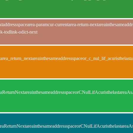
taddressspacearea-paramcur-currentarea-return-nextareainthesameaddress
k-todlink-odict-next
tarea_return_nextareainthesameaddressspaceor_c_nul_lif_acuristhela
tareaReturnNextareainthesameaddressspaceorCNulLifAcuristhelast
tareaReturnNextareainthesameaddressspaceorCNulLifAcuristhelas