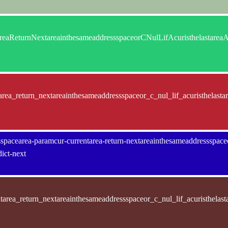
tareaReturnNextareainthesameaddressspaceorCNulLifAcuristhelas
area_return_nextareainthesameaddressspaceor_c_nul_lif_acuristhelas
pacearea-paramcur-currentarea-return-nextareainthesameaddressspaceor-
dict-next
tarea_return_nextareainthesameaddressspaceor_c_nul_lif_acuristhel