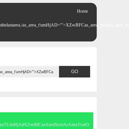
Home
thelastarea./as_area_t'umHjAD<'">XZwBFCas_area_next(as_area_tc
reaAsAreaTUmHjAdXZwBfCasAreaNextAsAreaTcurO