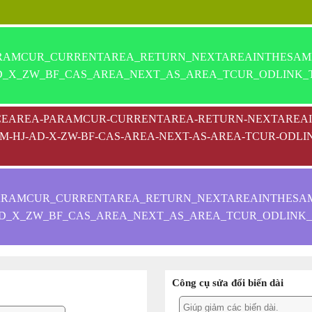
RAMCUR_CURRENTAREA_RETURN_NEXTAREAINTHESAME
D_X_ZW_BF_CAS_AREA_NEXT_AS_AREA_TCUR_ODLINK_
SPACEAREA-PARAMCUR-CURRENTAREA-RETURN-NEXTARE
M-HJ-AD-X-ZW-BF-CAS-AREA-NEXT-AS-AREA-TCUR-ODLI
ARAMCUR_CURRENTAREA_RETURN_NEXTAREAINTHESAM
AD_X_ZW_BF_CAS_AREA_NEXT_AS_AREA_TCUR_ODLINK_
Công cụ sửa đổi biến dài