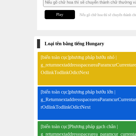
Play
Nếu gõ chữ hoa thì sẽ chuyển thành ch
Loại tên bằng tiếng Hungary
[biến toàn cục]phương pháp bướu nhỏ |
g_returnnextaddressspaceareaParamcurCurren
OdlinkTodlinkOdictNext
[biến toàn cục]phương pháp bướu lớn |
g_ReturnnextaddressspaceareaParamcurCurren
rOdlinkTodlinkOdictNext
[biến toàn cục]Phương pháp gạch chân |
g_returnnextaddressspacearea_paramcur_currenta