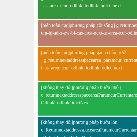
_as_area_tcur_odlink_todlink_odict_next
[biến toàn cục]phương pháp cột sống | g-returnnex
um-hj-ad-x-zw-bf-cas-area-next-as-area-tcur-odlin
[biến toàn cục]phương pháp gạch chân trước |
_g_returnnextaddressspacearea_paramcur_curren
t_as_area_tcur_odlink_todlink_odict_next_
[không thay đổi]phương pháp bướu nhỏ |
c_returnnextaddressspaceareaParamcurCurren
OdlinkTodlinkOdictNext
[không thay đổi]phương pháp bướu lớn |
c_ReturnnextaddressspaceareaParamcurCurren