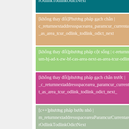
rOdlinkTodlinkOdictNext
[không thay đổi]Phương pháp gạch chân |
c_returnnextaddressspacearea_paramcur_currenta
_as_area_tcur_odlink_todlink_odict_next
[không thay đổi]phương pháp cột sống | c-returnn
um-hj-ad-x-zw-bf-cas-area-next-as-area-tcur-odlin
[không thay đổi]phương pháp gạch chân trước |
_c_returnnextaddressspacearea_paramcur_curren
t_as_area_tcur_odlink_todlink_odict_next_
[c++]phương pháp bướu nhỏ |
m_returnnextaddressspaceareaParamcurCurren
rOdlinkTodlinkOdictNext