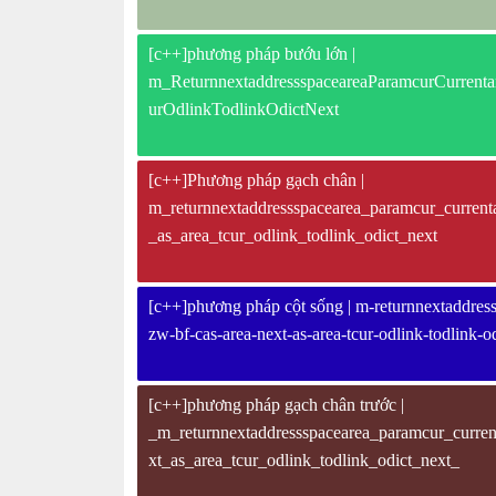
[c++]phương pháp bướu lớn |
m_ReturnnextaddressspaceareaParamcurCurren
urOdlinkTodlinkOdictNext
[c++]Phương pháp gạch chân |
m_returnnextaddressspacearea_paramcur_current
_as_area_tcur_odlink_todlink_odict_next
[c++]phương pháp cột sống | m-returnnextaddresss
zw-bf-cas-area-next-as-area-tcur-odlink-todlink-o
[c++]phương pháp gạch chân trước |
_m_returnnextaddressspacearea_paramcur_curren
xt_as_area_tcur_odlink_todlink_odict_next_