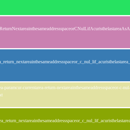
reaReturnNextareainthesameaddressspaceorCNulLifAcuristhelasta
a_return_nextareainthesameaddressspaceor_c_nul_lif_acuristhelasta
a-paramcur-currentarea-return-nextareainthesameaddressspaceor-c-nul-li
xt
ea_return_nextareainthesameaddressspaceor_c_nul_lif_acuristhelast