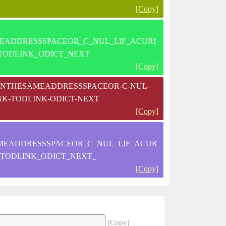
[Copy]
ADDRESSSPACEOR_C_NUL_LIF_ACURI
TODLINK_ODICT_NEXT
[Copy]
AINTHESAMEADDRESSSPACEOR-C-NUL-
NK-TODLINK-ODICT-NEXT
[Copy]
EADDRESSSPACEOR_C_NUL_LIF_ACUR
TODLINK_ODICT_NEXT_
[Copy]
[Copy]