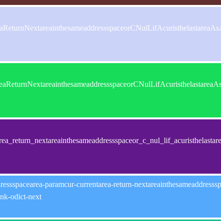
areaReturnNextareainthesameaddressspaceorCNulLifAcuristhelast
tareaReturnNextareainthesameaddressspaceorCNulLifAcuristhelas
rea_return_nextareainthesameaddressspaceor_c_nul_lif_acuristhelas
ressspacearea-paramcur-currentarea-return-nextareainthesameaddressspac
ink-odict-next