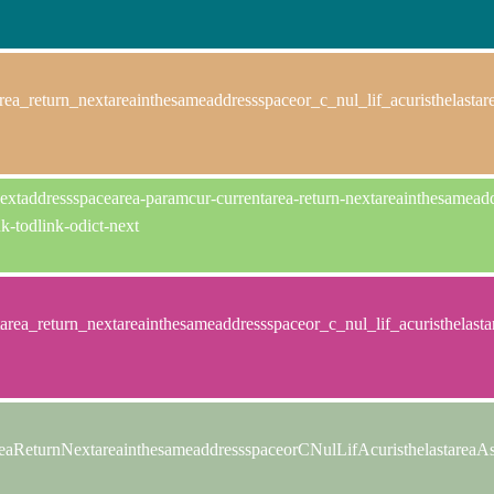
rea_return_nextareainthesameaddressspaceor_c_nul_lif_acuristhelas
extaddressspacearea-paramcur-currentarea-return-nextareainthesameaddre
k-todlink-odict-next
tarea_return_nextareainthesameaddressspaceor_c_nul_lif_acuristhela
tareaReturnNextareainthesameaddressspaceorCNulLifAcuristhelas