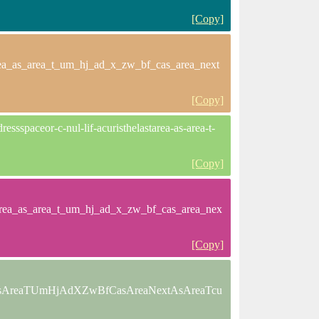
[Copy]
tarea_as_area_t_um_hj_ad_x_zw_bf_cas_area_next
[Copy]
ssspaceor-c-nul-lif-acuristhelastarea-as-area-t-
[Copy]
starea_as_area_t_um_hj_ad_x_zw_bf_cas_area_nex
[Copy]
tareaAsAreaTUmHjAdXZwBfCasAreaNextAsAreaTcu