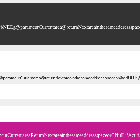
PbNEEg@paramcurCurrentarea@returnNextareainthesameaddressspaceo
curCurrentareaReturnNextareainthesameaddressspaceorCNulLifAcuri