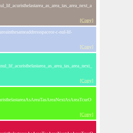
_lif_acuristhelastarea_as_area_tas_area_next_a
[Copy]
areainthesameaddressspaceor-c-nul-lif-
[Copy]
l_lif_acuristhelastarea_as_area_tas_area_next_
[Copy]
uristhelastareaAsAreaTasAreaNextAsAreaTcurO
[Copy]