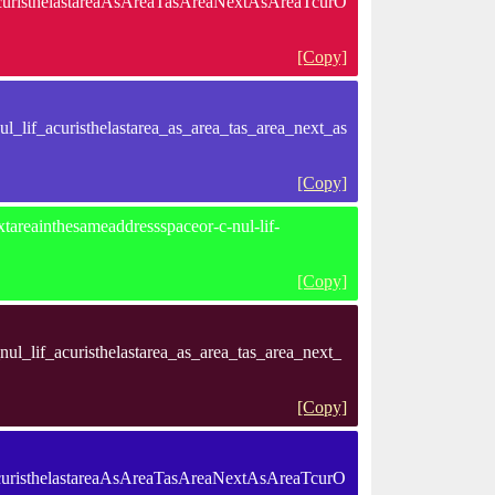
curisthelastareaAsAreaTasAreaNextAsAreaTcurO
[Copy]
_lif_acuristhelastarea_as_area_tas_area_next_as
[Copy]
tareainthesameaddressspaceor-c-nul-lif-
[Copy]
l_lif_acuristhelastarea_as_area_tas_area_next_
[Copy]
curisthelastareaAsAreaTasAreaNextAsAreaTcurO