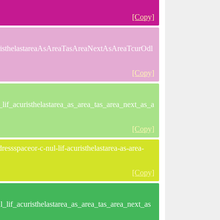
[Copy]
isthelastareaAsAreaTasAreaNextAsAreaTcurOdl
[Copy]
if_acuristhelastarea_as_area_tas_area_next_as_a
[Copy]
ssspaceor-c-nul-lif-acuristhelastarea-as-area-
[Copy]
lif_acuristhelastarea_as_area_tas_area_next_as