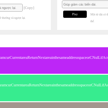
[Copy]
Play
Một từ dài có t
ữ thường và ngược lại.
thể.
amcurCurrentareaReturnNextareainthesameaddressspaceorCNulLifAc
amcurCurrentareaReturnNextareainthesameaddressspaceorCNulLifAc