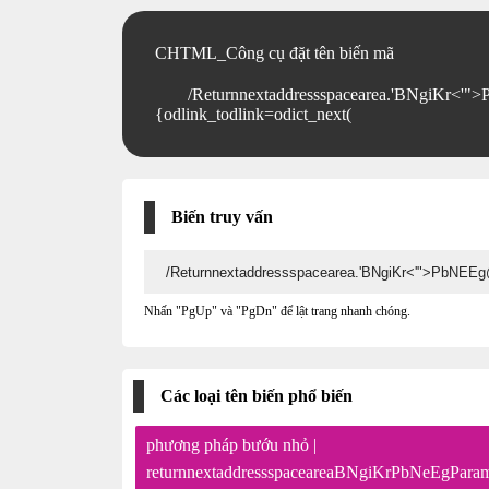
CHTML_Công cụ đặt tên biến mã
/Returnnextaddressspacearea.'BNgiKr<'">
{odlink_todlink=odict_next(
Biến truy vấn
Nhấn "PgUp" và "PgDn" để lật trang nhanh chóng.
Các loại tên biến phổ biến
phương pháp bướu nhỏ |
returnnextaddressspaceareaBNgiKrPbNeEgParam