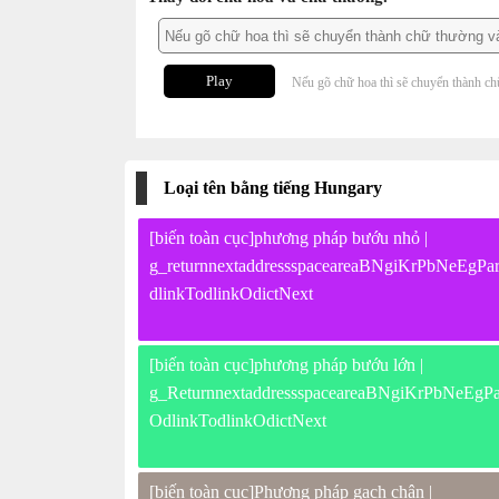
Play
Nếu gõ chữ hoa thì sẽ chuyển thành ch
Loại tên bằng tiếng Hungary
[biến toàn cục]phương pháp bướu nhỏ |
g_returnnextaddressspaceareaBNgiKrPbNeEgPar
dlinkTodlinkOdictNext
[biến toàn cục]phương pháp bướu lớn |
g_ReturnnextaddressspaceareaBNgiKrPbNeEgPar
OdlinkTodlinkOdictNext
[biến toàn cục]Phương pháp gạch chân |