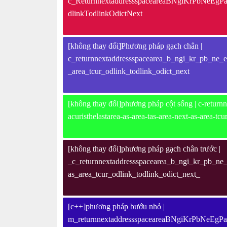
c_ReturnnextaddressspaceareaBNgiKrPbNeEgPar
dlinkTodlinkOdictNext
[không thay đổi]Phương pháp gạch chân |
c_returnnextaddressspacearea_b_ngi_kr_pb_ne_eg
_area_tcur_odlink_todlink_odict_next
[không thay đổi]phương pháp cột sống | c-returnn
acuristhelastarea-as-area-tas-area-next-as-area-tcu
[không thay đổi]phương pháp gạch chân trước |
_c_returnnextaddressspacearea_b_ngi_kr_pb_ne_e
as_area_tcur_odlink_todlink_odict_next_
[c++]phương pháp bướu nhỏ |
m_returnnextaddressspaceareaBNgiKrPbNeEgPar