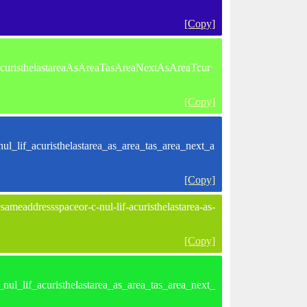
[Copy]
curisthelastareaAsAreaTasAreaNextAsAreaTcur
[Copy]
l_lif_acuristhelastarea_as_area_tas_area_next_a
[Copy]
ameaddressspaceor-c-nul-lif-acuristhelastarea-as-
[Copy]
ul_lif_acuristhelastarea_as_area_tas_area_next_