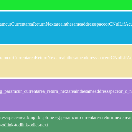
amcurCurrentareaReturnNextareainthesameaddressspaceorCNulLifAc
amcurCurrentareaReturnNextareainthesameaddressspaceorCNulLifA
_paramcur_currentarea_return_nextareainthesameaddressspaceor_c_nul
dressspacearea-b-ngi-kr-pb-ne-eg-paramcur-currentarea-return-nextareai
r-odlink-todlink-odict-next