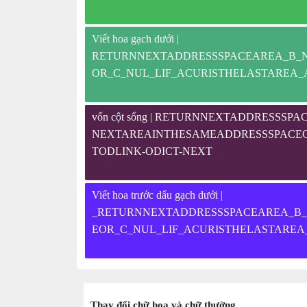
Viết hoa gạch dưới |
RETURNNEXTADDRESSSPACEAREA_B_
OR_C_NUL_LIF_ACURISTHELASTAREA
vốn cột sống | RETURNNEXTADDRESSS
NEXTAREAINTHESAMEADDRESSSPACEOR
TODLINK-ODICT-NEXT
Viết hoa trước dấu gạch dưới |
_RETURNNEXTADDRESSSPACEAREA_B
EOR_C_NUL_LIF_ACURISTHELASTAREA
Thay đổi chữ hoa và chữ thường.