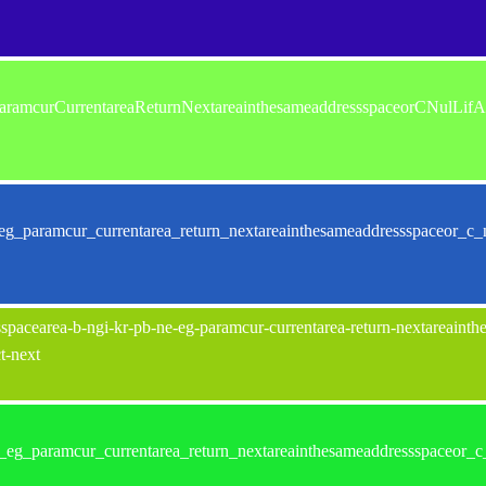
amcurCurrentareaReturnNextareainthesameaddressspaceorCNulLifA
_paramcur_currentarea_return_nextareainthesameaddressspaceor_c_nu
pacearea-b-ngi-kr-pb-ne-eg-paramcur-currentarea-return-nextareainthes
ct-next
g_paramcur_currentarea_return_nextareainthesameaddressspaceor_c_n