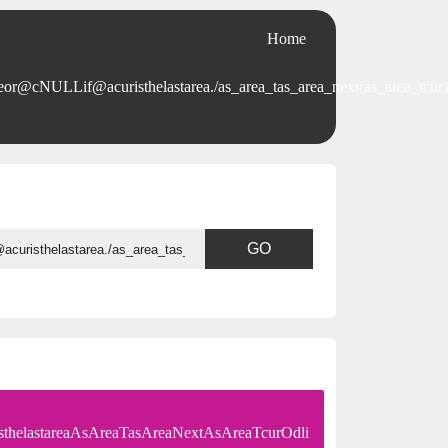
Home
r@cNULLif@acuristhelastarea./as_area_tas_area_next(as_area_tcur)
sthelastareaAsAreaTasAreaNextAsAreaTcurOdli