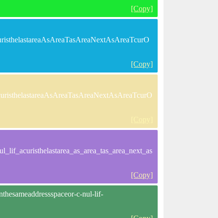
[Copy]
uristhelastareaAsAreaTasAreaNextAsAreaTcurO
[Copy]
curisthelastareaAsAreaTasAreaNextAsAreaTcurO
[Copy]
_lif_acuristhelastarea_as_area_tas_area_next_as
[Copy]
nthesameaddressspaceor-c-nul-lif-