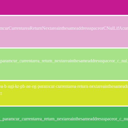
curCurrentareaReturnNextareainthesameaddressspaceorCNulLifAcur
aramcur_currentarea_return_nextareainthesameaddressspaceor_c_nul_l
a-b-ngi-kr-pb-ne-eg-paramcur-currentarea-return-nextareainthesameaddre
t
paramcur_currentarea_return_nextareainthesameaddressspaceor_c_nul_