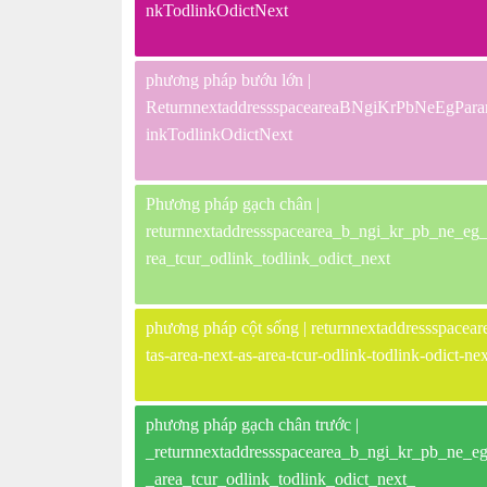
nkTodlinkOdictNext
phương pháp bướu lớn |
ReturnnextaddressspaceareaBNgiKrPbNeEgParam
inkTodlinkOdictNext
Phương pháp gạch chân |
returnnextaddressspacearea_b_ngi_kr_pb_ne_eg_p
rea_tcur_odlink_todlink_odict_next
phương pháp cột sống | returnnextaddressspaceare
tas-area-next-as-area-tcur-odlink-todlink-odict-nex
phương pháp gạch chân trước |
_returnnextaddressspacearea_b_ngi_kr_pb_ne_eg_
_area_tcur_odlink_todlink_odict_next_