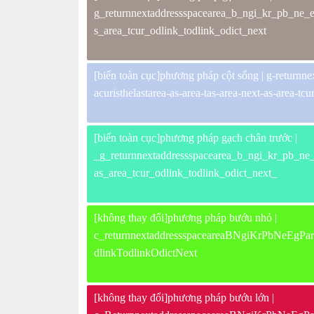
g_returnnextaddressspacearea_b_ngi_kr_pb_ne_eg
s_area_tcur_odlink_todlink_odict_next
[biến toàn cục]phương pháp cột sống | g-returnne
acuristhelastarea-as-area-tas-area-next-as-area-tcu
[biến toàn cục]phương pháp gạch chân trước |
_g_returnnextaddressspacearea_b_ngi_kr_pb_ne_e
as_area_tcur_odlink_todlink_odict_next_
[không thay đổi]phương pháp bướu nhỏ |
c_returnnextaddressspaceareaBNgiKrPbNeEgPar
dlinkTodlinkOdictNext
[không thay đổi]phương pháp bướu lớn |