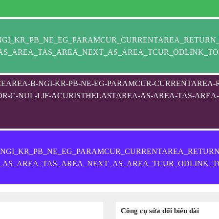
NGI_KR_PB_NE_EG_PARAMCUR_CURRENTAREA_RETURN
_AS_AREA_TAS_AREA_NEXT_AS_AREA_TCUR_ODLINK_TO
PACEAREA-B-NGI-KR-PB-NE-EG-PARAMCUR-CURRENTAREA-
-C-NUL-LIF-ACURISTHELASTAREA-AS-AREA-TAS-AREA-
_NGI_KR_PB_NE_EG_PARAMCUR_CURRENTAREA_RETUR
_AS_AREA_TAS_AREA_NEXT_AS_AREA_TCUR_ODLINK_T
Công cụ sửa đổi biến dài