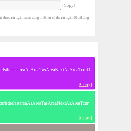
[Copy]
hể được rút ngắn và sử dụng nhiều từ có thể rút ngắn độ dài tổng
uristhelastareaAsAreaTasAreaNextAsAreaTcurO
[Copy]
uristhelastareaAsAreaTasAreaNextAsAreaTcur
[Copy]