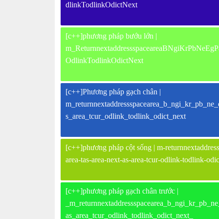
dlinkTodlinkOdictNext
[c++]phương pháp bướu lớn |
m_ReturnnextaddressspaceareaBNgiKrPbNeEgPar
OdlinkTodlinkOdictNext
[c++]Phương pháp gạch chân |
m_returnnextaddressspacearea_b_ngi_kr_pb_ne_eg
s_area_tcur_odlink_todlink_odict_next
[c++]phương pháp cột sống | m-returnnextaddresss
area-tas-area-next-as-area-tcur-odlink-todlink-odi
[c++]phương pháp gạch chân trước |
_m_returnnextaddressspacearea_b_ngi_kr_pb_ne_e
as_area_tcur_odlink_todlink_odict_next_