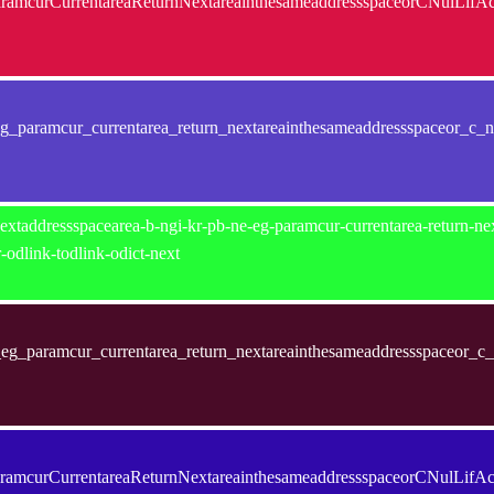
amcurCurrentareaReturnNextareainthesameaddressspaceorCNulLifA
_paramcur_currentarea_return_nextareainthesameaddressspaceor_c_nul
extaddressspacearea-b-ngi-kr-pb-ne-eg-paramcur-currentarea-return-nex
r-odlink-todlink-odict-next
g_paramcur_currentarea_return_nextareainthesameaddressspaceor_c_nu
amcurCurrentareaReturnNextareainthesameaddressspaceorCNulLifA