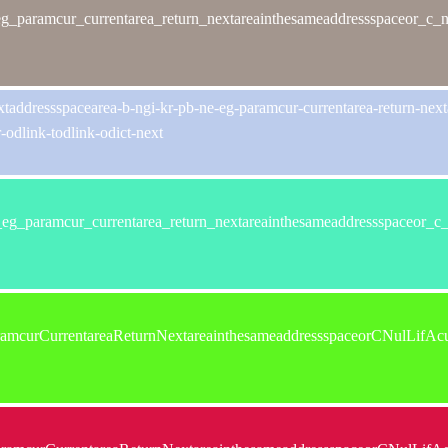
_paramcur_currentarea_return_nextareainthesameaddressspaceor_c_nul
xtaddressspacearea-b-ngi-kr-pb-ne-eg-paramcur-currentarea-return-next
r-odlink-todlink-odict-next
g_paramcur_currentarea_return_nextareainthesameaddressspaceor_c_nu
amcurCurrentareaReturnNextareainthesameaddressspaceorCNulLifAc