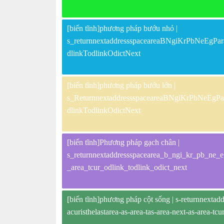
[biến tĩnh]phương pháp bướu nhỏ |
s_returnnextaddressspaceareaBNgiKrPbNeEgPar
dlinkTodlinkOdictNext
[biến tĩnh]phương pháp bướu lớn |
s_ReturnnextaddressspaceareaBNgiKrPbNeEgPar
dlinkTodlinkOdictNext
[biến tĩnh]Phương pháp gạch chân |
s_returnnextaddressspacearea_b_ngi_kr_pb_ne_eg
_area_tcur_odlink_todlink_odict_next
[biến tĩnh]phương pháp cột sống | s-returnnextad
acuristhelastarea-as-area-tas-area-next-as-area-tcu