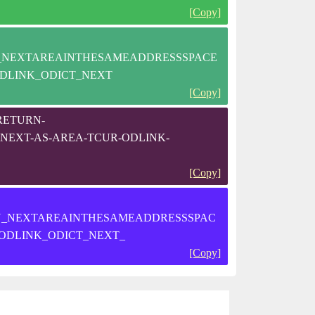
[Copy]
_NEXTAREAINTHESAMEADDRESSSPACE
DLINK_ODICT_NEXT
[Copy]
RETURN-
NEXT-AS-AREA-TCUR-ODLINK-
[Copy]
N_NEXTAREAINTHESAMEADDRESSSPAC
ODLINK_ODICT_NEXT_
[Copy]