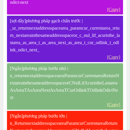
odict-next
[Copy]
[sợi dây]phương pháp gạch chân trước |
_sz_returnnextaddressspacearea_paramcur_currentarea_retu
rn_nextareainthesameaddressspaceor_c_nul_lif_acuristhe_la
starea_as_area_t_as_area_next_as_area_t_cur_odlink_t_odl
ink_odict_next_
[Copy]
[Ngắn]phương pháp bướu nhỏ |
n_returnnextaddressspaceareaParamcurCurrentareaReturnN
extareainthesameaddressspaceorCNulLifAcuristheLastarea
AsAreaTAsAreaNextAsAreaTCurOdlinkTOdlinkOdictNe
xt
[Copy]
[Ngắn]phương pháp bướu lớn |
n_ReturnnextaddressspaceareaParamcurCurrentareaReturn