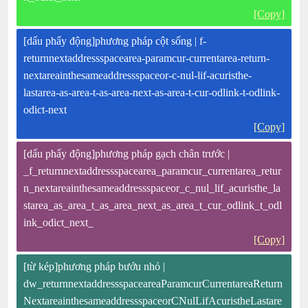
[Copy]
[dấu phẩy động]phương pháp cột sống | f-
returnnextaddressspacearea-paramcur-currentarea-return-
nextareainthesameaddressspaceor-c-nul-lif-acuristhe-
lastarea-as-area-t-as-area-next-as-area-t-cur-odlink-t-odlink-
odict-next
[Copy]
[dấu phẩy động]phương pháp gạch chân trước |
_f_returnnextaddressspacearea_paramcur_currentarea_retur
n_nextareainthesameaddressspaceor_c_nul_lif_acuristhe_la
starea_as_area_t_as_area_next_as_area_t_cur_odlink_t_odl
ink_odict_next_
[Copy]
[từ kép]phương pháp bướu nhỏ |
dw_returnnextaddressspaceareaParamcurCurrentareaReturn
NextareainthesameaddressspaceorCNulLifAcuristheLastare