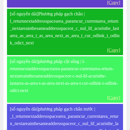
[Copy]
[số nguyên dài]Phương pháp gạch chân |
l_returnnextaddressspacearea_paramcur_currentarea_return
_nextareainthesameaddressspaceor_c_nul_lif_acuristhe_last
area_as_area_t_as_area_next_as_area_t_cur_odlink_t_odlin
k_odict_next
[Copy]
[số nguyên dài]phương pháp cột sống | l-
returnnextaddressspacearea-paramcur-currentarea-return-
nextareainthesameaddressspaceor-c-nul-lif-acuristhe-
lastarea-as-area-t-as-area-next-as-area-t-cur-odlink-t-odlink-
odict-next
[Copy]
[số nguyên dài]phương pháp gạch chân trước |
_l_returnnextaddressspacearea_paramcur_currentarea_retur
n_nextareainthesameaddressspaceor_c_nul_lif_acuristhe_la