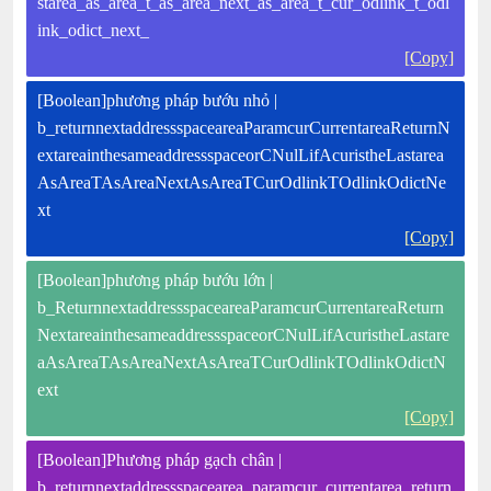
starea_as_area_t_as_area_next_as_area_t_cur_odlink_t_odl
ink_odict_next_
[Copy]
[Boolean]phương pháp bướu nhỏ |
b_returnnextaddressspaceareaParamcurCurrentareaReturnN
extareainthesameaddressspaceorCNulLifAcuristheLastarea
AsAreaTAsAreaNextAsAreaTCurOdlinkTOdlinkOdictNe
xt
[Copy]
[Boolean]phương pháp bướu lớn |
b_ReturnnextaddressspaceareaParamcurCurrentareaReturn
NextareainthesameaddressspaceorCNulLifAcuristheLastare
aAsAreaTAsAreaNextAsAreaTCurOdlinkTOdlinkOdictN
ext
[Copy]
[Boolean]Phương pháp gạch chân |
b_returnnextaddressspacearea_paramcur_currentarea_return