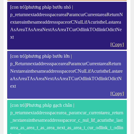
[con trỏ]phương pháp bướu nhỏ |
p_returnnextaddressspaceareaParamcurCurrentareaReturnN
extareainthesameaddressspaceorCNulLifAcuristheLastarea
AsAreaTAsAreaNextAsAreaTCurOdlinkTOdlinkOdictNe
xt
[Copy]
[con trỏ]phương pháp bướu lớn |
p_ReturnnextaddressspaceareaParamcurCurrentareaReturn
NextareainthesameaddressspaceorCNulLifAcuristheLastare
aAsAreaTAsAreaNextAsAreaTCurOdlinkTOdlinkOdictN
ext
[Copy]
[con trỏ]Phương pháp gạch chân |
p_returnnextaddressspacearea_paramcur_currentarea_return
_nextareainthesameaddressspaceor_c_nul_lif_acuristhe_last
area_as_area_t_as_area_next_as_area_t_cur_odlink_t_odlin