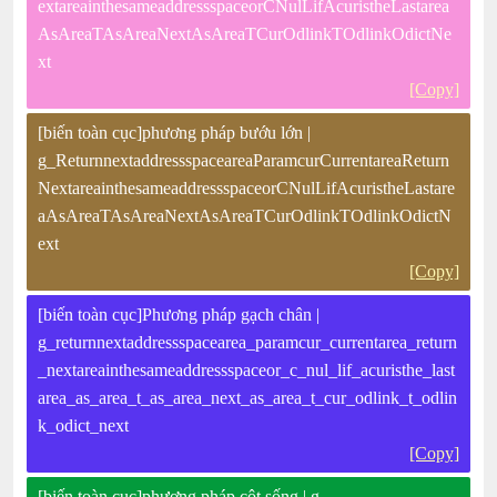
extareainthesameaddressspaceorCNulLifAcuristheLastarea
AsAreaTAsAreaNextAsAreaTCurOdlinkTOdlinkOdictNe
xt
[Copy]
[biến toàn cục]phương pháp bướu lớn |
g_ReturnnextaddressspaceareaParamcurCurrentareaReturn
NextareainthesameaddressspaceorCNulLifAcuristheLastare
aAsAreaTAsAreaNextAsAreaTCurOdlinkTOdlinkOdictN
ext
[Copy]
[biến toàn cục]Phương pháp gạch chân |
g_returnnextaddressspacearea_paramcur_currentarea_return
_nextareainthesameaddressspaceor_c_nul_lif_acuristhe_last
area_as_area_t_as_area_next_as_area_t_cur_odlink_t_odlin
k_odict_next
[Copy]
[biến toàn cục]phương pháp cột sống | g-