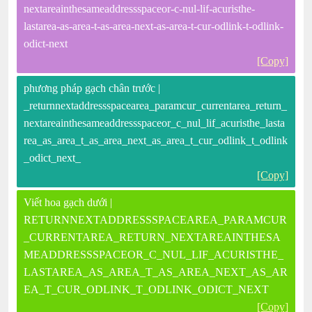
nextareainthesameaddressspaceor-c-nul-lif-acuristhe-
lastarea-as-area-t-as-area-next-as-area-t-cur-odlink-t-odlink-
odict-next
[Copy]
phương pháp gạch chân trước |
_returnnextaddressspacearea_paramcur_currentarea_return_
nextareainthesameaddressspaceor_c_nul_lif_acuristhe_lasta
rea_as_area_t_as_area_next_as_area_t_cur_odlink_t_odlink
_odict_next_
[Copy]
Viết hoa gạch dưới |
RETURNNEXTADDRESSSPACEAREA_PARAMCUR
_CURRENTAREA_RETURN_NEXTAREAINTHESA
MEADDRESSSPACEOR_C_NUL_LIF_ACURISTHE_
LASTAREA_AS_AREA_T_AS_AREA_NEXT_AS_AR
EA_T_CUR_ODLINK_T_ODLINK_ODICT_NEXT
[Copy]