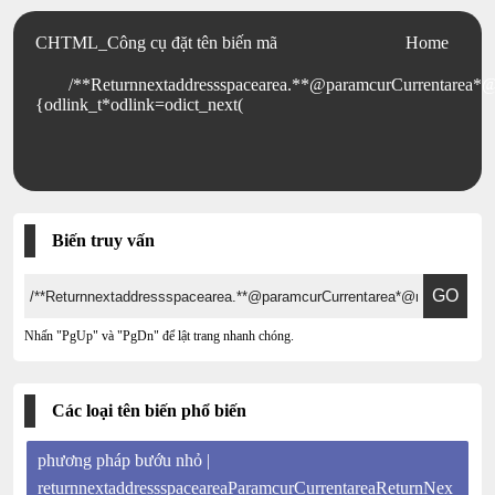
CHTML_Công cụ đặt tên biến mã
Home
/**Returnnextaddressspacearea.**@paramcurCurrentarea*@r
{odlink_t*odlink=odict_next(
Biến truy vấn
Nhấn "PgUp" và "PgDn" để lật trang nhanh chóng.
Các loại tên biến phổ biến
phương pháp bướu nhỏ |
returnnextaddressspaceareaParamcurCurrentareaReturnNex