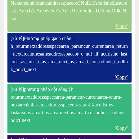
NextareainthesameaddressspaceorCNulLifAcuristheLastare
aAsAreaTAsAreaNextAsAreaTCurOdlinkTOdlinkOdictN
ext
[Copy]
[xử lý]Phương pháp gạch chân |
h_returnnextaddressspacearea_paramcur_currentarea_return
_nextareainthesameaddressspaceor_c_nul_lif_acuristhe_last
area_as_area_t_as_area_next_as_area_t_cur_odlink_t_odlin
k_odict_next
[Copy]
[xử lý]phương pháp cột sống | h-
returnnextaddressspacearea-paramcur-currentarea-return-
nextareainthesameaddressspaceor-c-nul-lif-acuristhe-
lastarea-as-area-t-as-area-next-as-area-t-cur-odlink-t-odlink-
odict-next
[Copy]