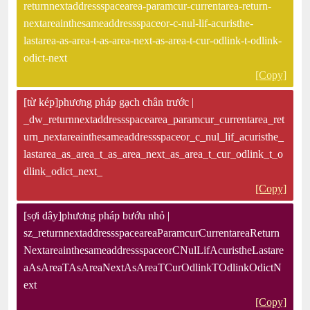
returnnextaddressspacearea-paramcur-currentarea-return-
nextareainthesameaddressspaceor-c-nul-lif-acuristhe-
lastarea-as-area-t-as-area-next-as-area-t-cur-odlink-t-odlink-
odict-next
[Copy]
[từ kép]phương pháp gạch chân trước |
_dw_returnnextaddressspacearea_paramcur_currentarea_ret
urn_nextareainthesameaddressspaceor_c_nul_lif_acuristhe_
lastarea_as_area_t_as_area_next_as_area_t_cur_odlink_t_o
dlink_odict_next_
[Copy]
[sợi dây]phương pháp bướu nhỏ |
sz_returnnextaddressspaceareaParamcurCurrentareaReturn
NextareainthesameaddressspaceorCNulLifAcuristheLastare
aAsAreaTAsAreaNextAsAreaTCurOdlinkTOdlinkOdictN
ext
[Copy]