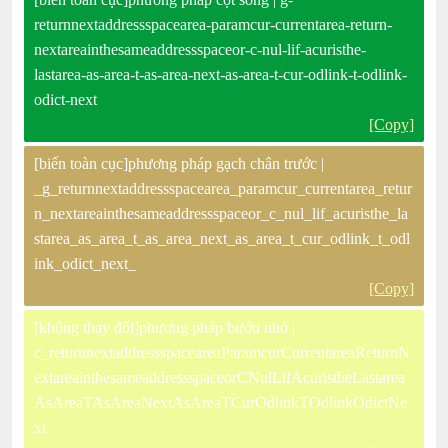
returnnextaddressspacearea-paramcur-currentarea-return-
nextareainthesameaddressspaceor-c-nul-lif-acuristhe-
lastarea-as-area-t-as-area-next-as-area-t-cur-odlink-t-odlink-
odict-next
[Copy]
[biến toàn cục]phương pháp gạch chân trước |
_g_returnnextaddressspacearea_paramcur_currentarea_retur
n_nextareainthesameaddressspaceor_c_nul_lif_acuristhe_la
starea_as_area_t_as_area_next_as_area_t_cur_odlink_t_odl
ink_odict_next_
[Copy]
[không thay đổi]phương pháp bướu nhỏ |
c_returnnextaddressspaceareaParamcurCurrentareaReturnN
extareainthesameaddressspaceorCNulLifAcuristheLastarea
AsAreaTAsAreaNextAsAreaTCurOdlinkTOdlinkOdictNe
xt