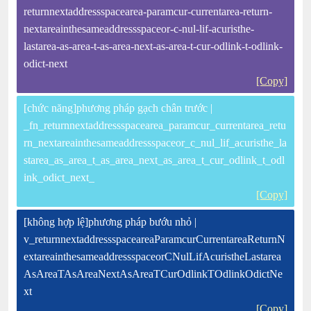
returnnextaddressspacearea-paramcur-currentarea-return-
nextareainthesameaddressspaceor-c-nul-lif-acuristhe-
lastarea-as-area-t-as-area-next-as-area-t-cur-odlink-t-odlink-
odict-next
[Copy]
[chức năng]phương pháp gạch chân trước |
_fn_returnnextaddressspacearea_paramcur_currentarea_retu
rn_nextareainthesameaddressspaceor_c_nul_lif_acuristhe_la
starea_as_area_t_as_area_next_as_area_t_cur_odlink_t_odl
ink_odict_next_
[Copy]
[không hợp lệ]phương pháp bướu nhỏ |
v_returnnextaddressspaceareaParamcurCurrentareaReturnN
extareainthesameaddressspaceorCNulLifAcuristheLastarea
AsAreaTAsAreaNextAsAreaTCurOdlinkTOdlinkOdictNe
xt
[Copy]