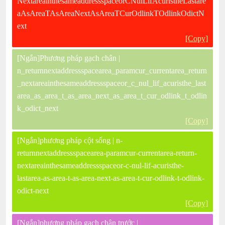
NextareainthesameaddressspaceorCNulLifAcuristheLastare
aAsAreaTAsAreaNextAsAreaTCurOdlinkTOdlinkOdictN
ext
[Copy]
[Ngắn]Phương pháp gạch chân |
n_returnnextaddressspacearea_paramcur_currentarea_return
_nextareainthesameaddressspaceor_c_nul_lif_acuristhe_last
area_as_area_t_as_area_next_as_area_t_cur_odlink_t_odlin
k_odict_next
[Copy]
[Ngắn]phương pháp cột sống | n-
returnnextaddressspacearea-paramcur-currentarea-return-
nextareainthesameaddressspaceor-c-nul-lif-acuristhe-
lastarea-as-area-t-as-area-next-as-area-t-cur-odlink-t-odlink-
odict-next
[Copy]
[Ngắn]phương pháp gạch chân trước |