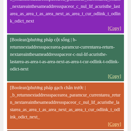
_nextareainthesameaddressspaceor_c_nul_lif_acuristhe_last
area_as_area_t_as_area_next_as_area_t_cur_odlink_t_odlin
k_odict_next
[Copy]
[Boolean]phương pháp cột sống | b-
returnnextaddressspacearea-paramcur-currentarea-return-
nextareainthesameaddressspaceor-c-nul-lif-acuristhe-
lastarea-as-area-t-as-area-next-as-area-t-cur-odlink-t-odlink-
odict-next
[Copy]
[Boolean]phương pháp gạch chân trước |
_b_returnnextaddressspacearea_paramcur_currentarea_retur
n_nextareainthesameaddressspaceor_c_nul_lif_acuristhe_la
starea_as_area_t_as_area_next_as_area_t_cur_odlink_t_odl
ink_odict_next_
[Copy]