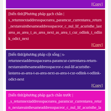
[Copy]
[biến tĩnh]Phương pháp gạch chân |
s_returnnextaddressspacearea_paramcur_currentarea_return
_nextareainthesameaddressspaceor_c_nul_lif_acuristhe_last
area_as_area_t_as_area_next_as_area_t_cur_odlink_t_odlin
k_odict_next
[Copy]
[biến tĩnh]phương pháp cột sống | s-
returnnextaddressspacearea-paramcur-currentarea-return-
nextareainthesameaddressspaceor-c-nul-lif-acuristhe-
lastarea-as-area-t-as-area-next-as-area-t-cur-odlink-t-odlink-
odict-next
[Copy]
[biến tĩnh]phương pháp gạch chân trước |
_s_returnnextaddressspacearea_paramcur_currentarea_retur
n_nextareainthesameaddressspaceor_c_nul_lif_acuristhe_la