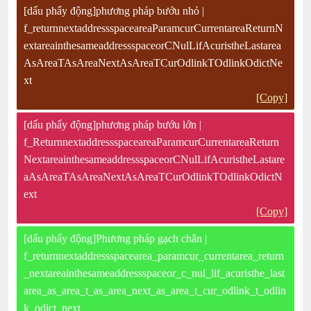
[dấu phẩy động]phương pháp bướu nhỏ |
f_returnnextaddressspaceareaParamcurCurrentareaReturnN
extareainthesameaddressspaceorCNulLifAcuristheLastarea
AsAreaTAsAreaNextAsAreaTCurOdlinkTOdlinkOdictNe
xt
[Copy]
[dấu phẩy động]phương pháp bướu lớn |
f_ReturnnextaddressspaceareaParamcurCurrentareaReturn
NextareainthesameaddressspaceorCNulLifAcuristheLastare
aAsAreaTAsAreaNextAsAreaTCurOdlinkTOdlinkOdictN
ext
[Copy]
[dấu phẩy động]Phương pháp gạch chân |
f_returnnextaddressspacearea_paramcur_currentarea_return
_nextareainthesameaddressspaceor_c_nul_lif_acuristhe_last
area_as_area_t_as_area_next_as_area_t_cur_odlink_t_odlin
k_odict_next