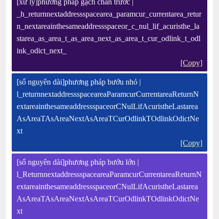
[xử lý]phương pháp gạch chân trước |
_h_returnnextaddressspacearea_paramcur_currentarea_retur
n_nextareainthesameaddressspaceor_c_nul_lif_acuristhe_la
starea_as_area_t_as_area_next_as_area_t_cur_odlink_t_odl
ink_odict_next_
[Copy]
[số nguyên dài]phương pháp bướu nhỏ |
l_returnnextaddressspaceareaParamcurCurrentareaReturnN
extareainthesameaddressspaceorCNulLifAcuristheLastarea
AsAreaTAsAreaNextAsAreaTCurOdlinkTOdlinkOdictNe
xt
[Copy]
[số nguyên dài]phương pháp bướu lớn |
l_ReturnnextaddressspaceareaParamcurCurrentareaReturnN
extareainthesameaddressspaceorCNulLifAcuristheLastarea
AsAreaTAsAreaNextAsAreaTCurOdlinkTOdlinkOdictNe
xt