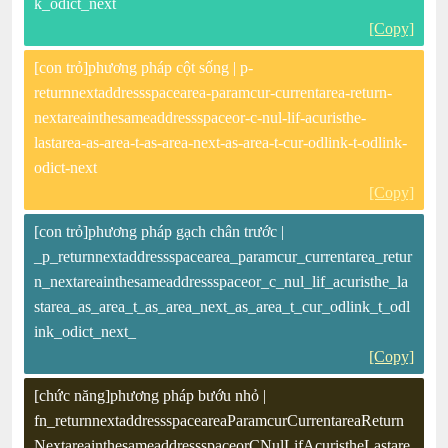
k_odict_next
[Copy]
[con trỏ]phương pháp cột sống | p-
returnnextaddressspacearea-paramcur-currentarea-return-
nextareainthesameaddressspaceor-c-nul-lif-acuristhe-
lastarea-as-area-t-as-area-next-as-area-t-cur-odlink-t-odlink-
odict-next
[Copy]
[con trỏ]phương pháp gạch chân trước |
_p_returnnextaddressspacearea_paramcur_currentarea_retur
n_nextareainthesameaddressspaceor_c_nul_lif_acuristhe_la
starea_as_area_t_as_area_next_as_area_t_cur_odlink_t_odl
ink_odict_next_
[Copy]
[chức năng]phương pháp bướu nhỏ |
fn_returnnextaddressspaceareaParamcurCurrentareaReturn
NextareainthesameaddressspaceorCNulLifAcuristheLastare