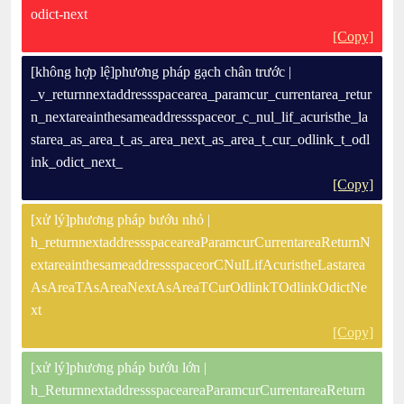
odict-next
[Copy]
[không hợp lệ]phương pháp gạch chân trước |
_v_returnnextaddressspacearea_paramcur_currentarea_retur
n_nextareainthesameaddressspaceor_c_nul_lif_acuristhe_la
starea_as_area_t_as_area_next_as_area_t_cur_odlink_t_odl
ink_odict_next_
[Copy]
[xử lý]phương pháp bướu nhỏ |
h_returnnextaddressspaceareaParamcurCurrentareaReturnN
extareainthesameaddressspaceorCNulLifAcuristheLastarea
AsAreaTAsAreaNextAsAreaTCurOdlinkTOdlinkOdictNe
xt
[Copy]
[xử lý]phương pháp bướu lớn |
h_ReturnnextaddressspaceareaParamcurCurrentareaReturn