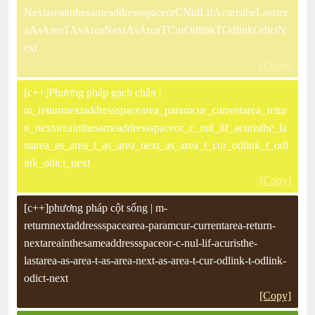
NextareainthesameaddressspaceorCNulLifAcuristheLastare
aAsAreaTAsAreaNextAsAreaTCurOdlinkTOdlinkOdictN
ext
[Copy]
[c++]Phương pháp gạch chân |
m_returnnextaddressspacearea_paramcur_currentarea_retur
n_nextareainthesameaddressspaceor_c_nul_lif_acuristhe_la
starea_as_area_t_as_area_next_as_area_t_cur_odlink_t_odl
ink_odict_next
[Copy]
[c++]phương pháp cột sống | m-
returnnextaddressspacearea-paramcur-currentarea-return-
nextareainthesameaddressspaceor-c-nul-lif-acuristhe-
lastarea-as-area-t-as-area-next-as-area-t-cur-odlink-t-odlink-
odict-next
[Copy]