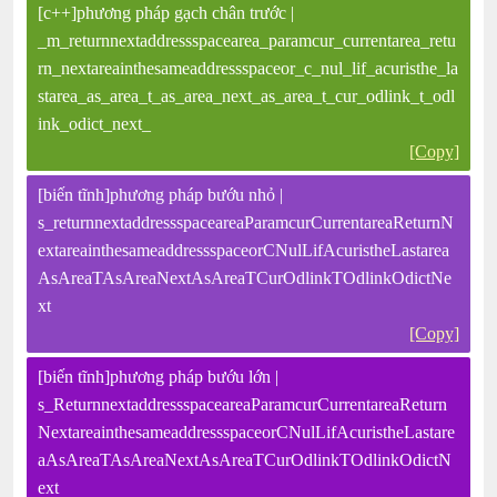
[c++]phương pháp gạch chân trước |
_m_returnnextaddressspacearea_paramcur_currentarea_retu
rn_nextareainthesameaddressspaceor_c_nul_lif_acuristhe_la
starea_as_area_t_as_area_next_as_area_t_cur_odlink_t_odl
ink_odict_next_
[Copy]
[biến tĩnh]phương pháp bướu nhỏ |
s_returnnextaddressspaceareaParamcurCurrentareaReturnN
extareainthesameaddressspaceorCNulLifAcuristheLastarea
AsAreaTAsAreaNextAsAreaTCurOdlinkTOdlinkOdictNe
xt
[Copy]
[biến tĩnh]phương pháp bướu lớn |
s_ReturnnextaddressspaceareaParamcurCurrentareaReturn
NextareainthesameaddressspaceorCNulLifAcuristheLastare
aAsAreaTAsAreaNextAsAreaTCurOdlinkTOdlinkOdictN
ext