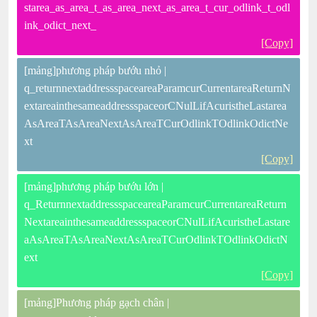
starea_as_area_t_as_area_next_as_area_t_cur_odlink_t_odl
ink_odict_next_
[Copy]
[mảng]phương pháp bướu nhỏ |
q_returnnextaddressspaceareaParamcurCurrentareaReturnN
extareainthesameaddressspaceorCNulLifAcuristheLastarea
AsAreaTAsAreaNextAsAreaTCurOdlinkTOdlinkOdictNe
xt
[Copy]
[mảng]phương pháp bướu lớn |
q_ReturnnextaddressspaceareaParamcurCurrentareaReturn
NextareainthesameaddressspaceorCNulLifAcuristheLastare
aAsAreaTAsAreaNextAsAreaTCurOdlinkTOdlinkOdictN
ext
[Copy]
[mảng]Phương pháp gạch chân |