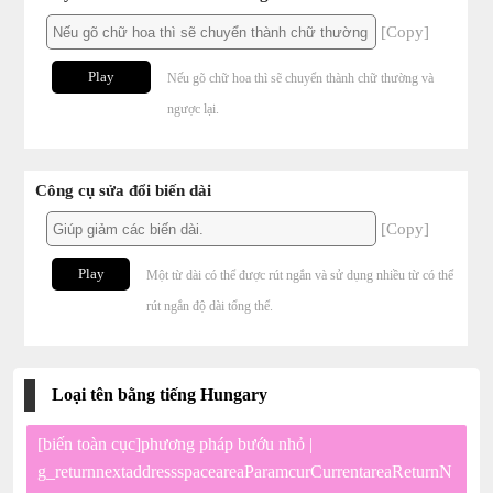
[Copy]
Play
Nếu gõ chữ hoa thì sẽ chuyển thành chữ thường và
ngược lại.
Công cụ sửa đổi biến dài
[Copy]
Play
Một từ dài có thể được rút ngắn và sử dụng nhiều từ có thể
rút ngắn độ dài tổng thể.
Loại tên bằng tiếng Hungary
[biến toàn cục]phương pháp bướu nhỏ |
g_returnnextaddressspaceareaParamcurCurrentareaReturnN