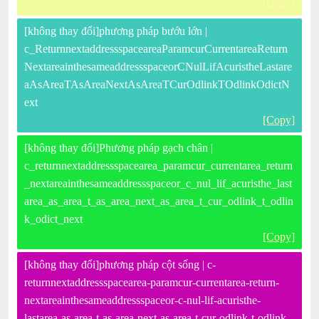
[Copy]
[không thay đổi]phương pháp bướu lớn |
c_ReturnnextaddressspaceareaParamcurCurrentareaReturn
NextareainthesameaddressspaceorCNulLifAcuristheLastare
aAsAreaTAsAreaNextAsAreaTCurOdlinkTOdlinkOdictN
ext
[Copy]
[không thay đổi]Phương pháp gạch chân |
c_returnnextaddressspacearea_paramcur_currentarea_return
_nextareainthesameaddressspaceor_c_nul_lif_acuristhe_last
area_as_area_t_as_area_next_as_area_t_cur_odlink_t_odlin
k_odict_next
[Copy]
[không thay đổi]phương pháp cột sống | c-
returnnextaddressspacearea-paramcur-currentarea-return-
nextareainthesameaddressspaceor-c-nul-lif-acuristhe-
lastarea-as-area-t-as-area-next-as-area-t-cur-odlink-t-odlink-