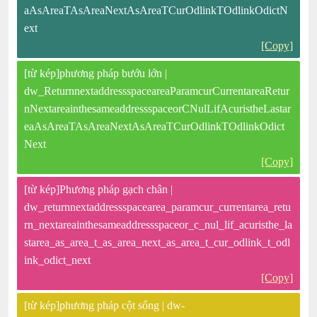
aAsAreaTAsAreaNextAsAreaTCurOdlinkTOdlinkOdictN
ext
[Copy]
[từ kép]phương pháp bướu lớn |
dw_ReturnnextaddressspaceareaParamcurCurrentareaRetur
nNextareainthesameaddressspaceorCNulLifAcuristheLastar
eaAsAreaTAsAreaNextAsAreaTCurOdlinkTOdlinkOdict
Next
[Copy]
[từ kép]Phương pháp gạch chân |
dw_returnnextaddressspacearea_paramcur_currentarea_retu
rn_nextareainthesameaddressspaceor_c_nul_lif_acuristhe_la
starea_as_area_t_as_area_next_as_area_t_cur_odlink_t_odl
ink_odict_next
[Copy]
[từ kép]phương pháp cột sống | dw-