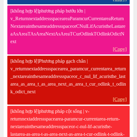
[không hợp lệ]phương pháp bướu lớn |
v_ReturnnextaddressspaceareaParamcurCurrentareaReturn
NextareainthesameaddressspaceorCNulLifAcuristheLastare
aAsAreaTAsAreaNextAsAreaTCurOdlinkTOdlinkOdictN
ext
[Copy]
[không hợp lệ]Phương pháp gạch chân |
v_returnnextaddressspacearea_paramcur_currentarea_return
_nextareainthesameaddressspaceor_c_nul_lif_acuristhe_last
area_as_area_t_as_area_next_as_area_t_cur_odlink_t_odlin
k_odict_next
[Copy]
[không hợp lệ]phương pháp cột sống | v-
returnnextaddressspacearea-paramcur-currentarea-return-
nextareainthesameaddressspaceor-c-nul-lif-acuristhe-
lastarea-as-area-t-as-area-next-as-area-t-cur-odlink-t-odlink-