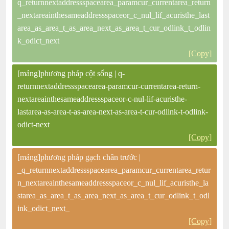
q_returnnextaddressspacearea_paramcur_currentarea_return
_nextareainthesameaddressspaceor_c_nul_lif_acuristhe_last
area_as_area_t_as_area_next_as_area_t_cur_odlink_t_odlin
k_odict_next
[Copy]
[mảng]phương pháp cột sống | q-
returnnextaddressspacearea-paramcur-currentarea-return-
nextareainthesameaddressspaceor-c-nul-lif-acuristhe-
lastarea-as-area-t-as-area-next-as-area-t-cur-odlink-t-odlink-
odict-next
[Copy]
[mảng]phương pháp gạch chân trước |
_q_returnnextaddressspacearea_paramcur_currentarea_retur
n_nextareainthesameaddressspaceor_c_nul_lif_acuristhe_la
starea_as_area_t_as_area_next_as_area_t_cur_odlink_t_odl
ink_odict_next_
[Copy]