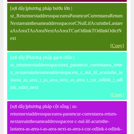
[sợi dây]phương pháp bướu lớn |
sz_ReturnnextaddressspaceareaParamcurCurrentareaReturn
NextareainthesameaddressspaceorCNulLifAcuristheLastare
aAsAreaTAsAreaNextAsAreaTCurOdlinkTOdlinkOdictN
ext
[Copy]
[sợi dây]Phương pháp gạch chân |
sz_returnnextaddressspacearea_paramcur_currentarea_retur
n_nextareainthesameaddressspaceor_c_nul_lif_acuristhe_la
starea_as_area_t_as_area_next_as_area_t_cur_odlink_t_odl
ink_odict_next
[Copy]
[sợi dây]phương pháp cột sống | sz-
returnnextaddressspacearea-paramcur-currentarea-return-
nextareainthesameaddressspaceor-c-nul-lif-acuristhe-
lastarea-as-area-t-as-area-next-as-area-t-cur-odlink-t-odlink-