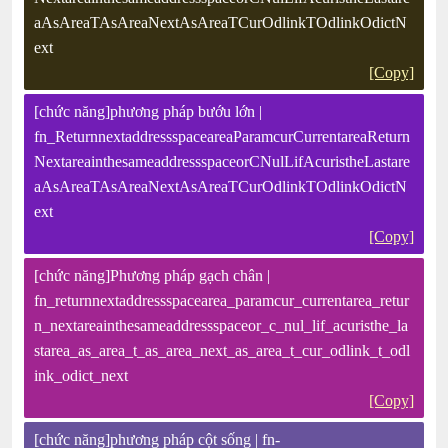
aAsAreaTAsAreaNextAsAreaTCurOdlinkTOdlinkOdictN
ext
[Copy]
[chức năng]phương pháp bướu lớn |
fn_ReturnnextaddressspaceareaParamcurCurrentareaReturn
NextareainthesameaddressspaceorCNulLifAcuristheLastare
aAsAreaTAsAreaNextAsAreaTCurOdlinkTOdlinkOdictN
ext
[Copy]
[chức năng]Phương pháp gạch chân |
fn_returnnextaddressspacearea_paramcur_currentarea_retur
n_nextareainthesameaddressspaceor_c_nul_lif_acuristhe_la
starea_as_area_t_as_area_next_as_area_t_cur_odlink_t_odl
ink_odict_next
[Copy]
[chức năng]phương pháp cột sống | fn-