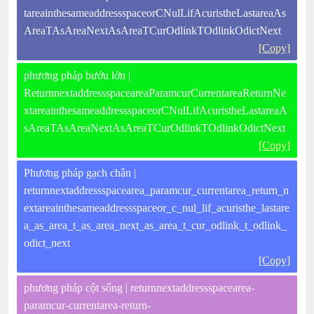
tareainthesameaddressspaceorCNulLifAcuristheLastareaAs
AreaTAsAreaNextAsAreaTCurOdlinkTOdlinkOdictNext
[Copy]
phương pháp bướu lớn |
ReturnnextaddressspaceareaParamcurCurrentareaReturnNe
xtareainthesameaddressspaceorCNulLifAcuristheLastareaA
sAreaTAsAreaNextAsAreaTCurOdlinkTOdlinkOdictNext
[Copy]
Phương pháp gạch chân |
returnnextaddressspacearea_paramcur_currentarea_return_n
extareainthesameaddressspaceor_c_nul_lif_acuristhe_lastare
a_as_area_t_as_area_next_as_area_t_cur_odlink_t_odlink_
odict_next
[Copy]
phương pháp cột sống | returnnextaddressspacearea-
paramcur-currentarea-return-