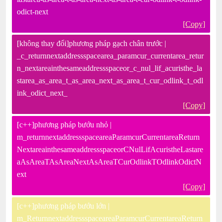
odict-next
[Copy]
[không thay đổi]phương pháp gạch chân trước |
_c_returnnextaddressspacearea_paramcur_currentarea_retur
n_nextareainthesameaddressspaceor_c_nul_lif_acuristhe_la
starea_as_area_t_as_area_next_as_area_t_cur_odlink_t_odl
ink_odict_next_
[Copy]
[c++]phương pháp bướu nhỏ |
m_returnnextaddressspaceareaParamcurCurrentareaReturn
NextareainthesameaddressspaceorCNulLifAcuristheLastare
aAsAreaTAsAreaNextAsAreaTCurOdlinkTOdlinkOdictN
ext
[Copy]
[c++]phương pháp bướu lớn |
m_ReturnnextaddressspaceareaParamcurCurrentareaReturn