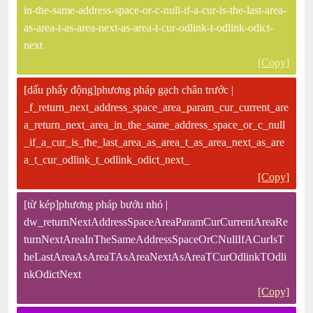
in-the-same-address-space-or-c-null-if-a-cur-is-the-last-area-
as-area-t-as-area-next-as-area-t-cur-odlink-t-odlink-odict-
next
[Copy]
[dấu phẩy động]phương pháp gạch chân trước |
_f_return_next_address_space_area_param_cur_current_are
a_return_next_area_in_the_same_address_space_or_c_null
_if_a_cur_is_the_last_area_as_area_t_as_area_next_as_are
a_t_cur_odlink_t_odlink_odict_next_
[Copy]
[từ kép]phương pháp bướu nhỏ |
dw_returnNextAddressSpaceAreaParamCurCurrentAreaRe
turnNextAreaInTheSameAddressSpaceOrCNullIfACurIsT
heLastAreaAsAreaTAsAreaNextAsAreaTCurOdlinkTOdli
nkOdictNext
[Copy]