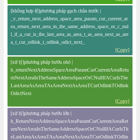
[không hợp lệ]phương pháp gạch chân trước |
_v_return_next_address_space_area_param_cur_current_ar
ea_return_next_area_in_the_same_address_space_or_c_nul
l_if_a_cur_is_the_last_area_as_area_t_as_area_next_as_are
a_t_cur_odlink_t_odlink_odict_next_
[Copy]
[xử lý]phương pháp bướu nhỏ |
h_returnNextAddressSpaceAreaParamCurCurrentAreaRetu
rnNextAreaInTheSameAddressSpaceOrCNullIfACurIsThe
LastAreaAsAreaTAsAreaNextAsAreaTCurOdlinkTOdlink
OdictNext
[Copy]
[xử lý]phương pháp bướu lớn |
h_ReturnNextAddressSpaceAreaParamCurCurrentAreaRet
urnNextAreaInTheSameAddressSpaceOrCNullIfACurIsTh
eLastAreaAsAreaTAsAreaNextAsAreaTCurOdlinkTOdlin