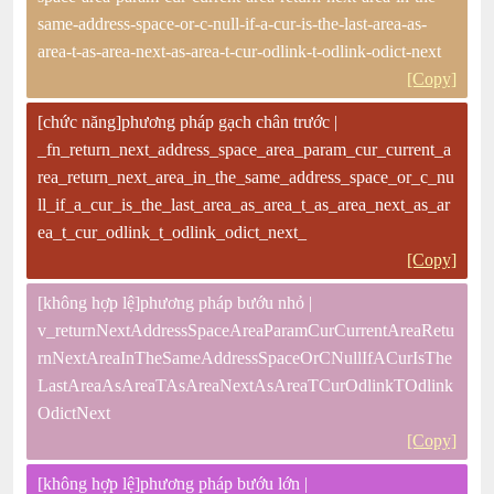
same-address-space-or-c-null-if-a-cur-is-the-last-area-as-
area-t-as-area-next-as-area-t-cur-odlink-t-odlink-odict-next
[Copy]
[chức năng]phương pháp gạch chân trước |
_fn_return_next_address_space_area_param_cur_current_a
rea_return_next_area_in_the_same_address_space_or_c_nu
ll_if_a_cur_is_the_last_area_as_area_t_as_area_next_as_ar
ea_t_cur_odlink_t_odlink_odict_next_
[Copy]
[không hợp lệ]phương pháp bướu nhỏ |
v_returnNextAddressSpaceAreaParamCurCurrentAreaRetu
rnNextAreaInTheSameAddressSpaceOrCNullIfACurIsThe
LastAreaAsAreaTAsAreaNextAsAreaTCurOdlinkTOdlink
OdictNext
[Copy]
[không hợp lệ]phương pháp bướu lớn |