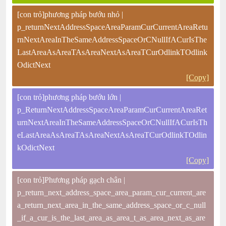
[con trỏ]phương pháp bướu nhỏ |
p_returnNextAddressSpaceAreaParamCurCurrentAreaRetu
rnNextAreaInTheSameAddressSpaceOrCNullIfACurIsThe
LastAreaAsAreaTAsAreaNextAsAreaTCurOdlinkTOdlink
OdictNext
[Copy]
[con trỏ]phương pháp bướu lớn |
p_ReturnNextAddressSpaceAreaParamCurCurrentAreaRet
urnNextAreaInTheSameAddressSpaceOrCNullIfACurIsTh
eLastAreaAsAreaTAsAreaNextAsAreaTCurOdlinkTOdlin
kOdictNext
[Copy]
[con trỏ]Phương pháp gạch chân |
p_return_next_address_space_area_param_cur_current_are
a_return_next_area_in_the_same_address_space_or_c_null
_if_a_cur_is_the_last_area_as_area_t_as_area_next_as_are