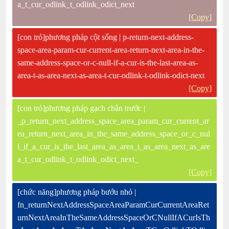
a_t_cur_odlink_t_odlink_odict_next
[Copy]
[con trỏ]phương pháp cột sống | p-return-next-address-
space-area-param-cur-current-area-return-next-area-in-the-
same-address-space-or-c-null-if-a-cur-is-the-last-area-as-
area-t-as-area-next-as-area-t-cur-odlink-t-odlink-odict-next
[Copy]
[con trỏ]phương pháp gạch chân trước |
_p_return_next_address_space_area_param_cur_current_ar
ea_return_next_area_in_the_same_address_space_or_c_nul
l_if_a_cur_is_the_last_area_as_area_t_as_area_next_as_are
a_t_cur_odlink_t_odlink_odict_next_
[Copy]
[chức năng]phương pháp bướu nhỏ |
fn_returnNextAddressSpaceAreaParamCurCurrentAreaRet
urnNextAreaInTheSameAddressSpaceOrCNullIfACurIsTh