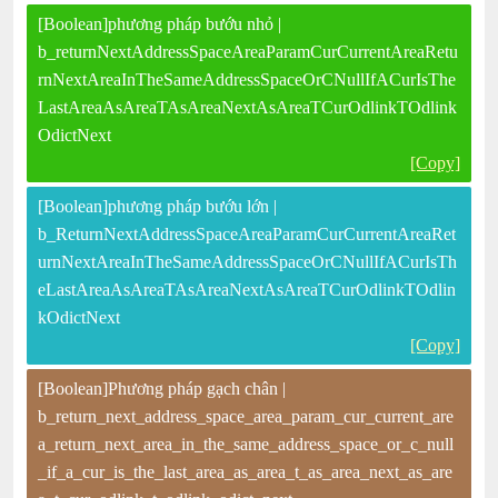
[Boolean]phương pháp bướu nhỏ |
b_returnNextAddressSpaceAreaParamCurCurrentAreaRetu
rnNextAreaInTheSameAddressSpaceOrCNullIfACurIsThe
LastAreaAsAreaTAsAreaNextAsAreaTCurOdlinkTOdlink
OdictNext
[Copy]
[Boolean]phương pháp bướu lớn |
b_ReturnNextAddressSpaceAreaParamCurCurrentAreaRet
urnNextAreaInTheSameAddressSpaceOrCNullIfACurIsTh
eLastAreaAsAreaTAsAreaNextAsAreaTCurOdlinkTOdlin
kOdictNext
[Copy]
[Boolean]Phương pháp gạch chân |
b_return_next_address_space_area_param_cur_current_are
a_return_next_area_in_the_same_address_space_or_c_null
_if_a_cur_is_the_last_area_as_area_t_as_area_next_as_are