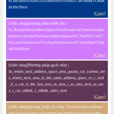
eLastAreaAsAreaTAsAreaNextAsAreaTCurOdlinkTOdlin
kOdictNext
[Copy]
[chức năng]phương pháp bướu lớn |
fn_ReturnNextAddressSpaceAreaParamCurCurrentAreaRe
turnNextAreaInTheSameAddressSpaceOrCNullIfACurIsT
heLastAreaAsAreaTAsAreaNextAsAreaTCurOdlinkTOdli
nkOdictNext
[Copy]
[chức năng]Phương pháp gạch chân |
fn_return_next_address_space_area_param_cur_current_are
a_return_next_area_in_the_same_address_space_or_c_null
_if_a_cur_is_the_last_area_as_area_t_as_area_next_as_are
a_t_cur_odlink_t_odlink_odict_next
[Copy]
[chức năng]phương pháp cột sống | fn-return-next-address-
space-area-param-cur-current-area-return-next-area-in-the-