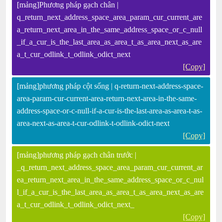
[mảng]Phương pháp gạch chân |
q_return_next_address_space_area_param_cur_current_are
a_return_next_area_in_the_same_address_space_or_c_null
_if_a_cur_is_the_last_area_as_area_t_as_area_next_as_are
a_t_cur_odlink_t_odlink_odict_next
[Copy]
[mảng]phương pháp cột sống | q-return-next-address-space-
area-param-cur-current-area-return-next-area-in-the-same-
address-space-or-c-null-if-a-cur-is-the-last-area-as-area-t-as-
area-next-as-area-t-cur-odlink-t-odlink-odict-next
[Copy]
[mảng]phương pháp gạch chân trước |
_q_return_next_address_space_area_param_cur_current_ar
ea_return_next_area_in_the_same_address_space_or_c_nul
l_if_a_cur_is_the_last_area_as_area_t_as_area_next_as_are
a_t_cur_odlink_t_odlink_odict_next_
[Copy]