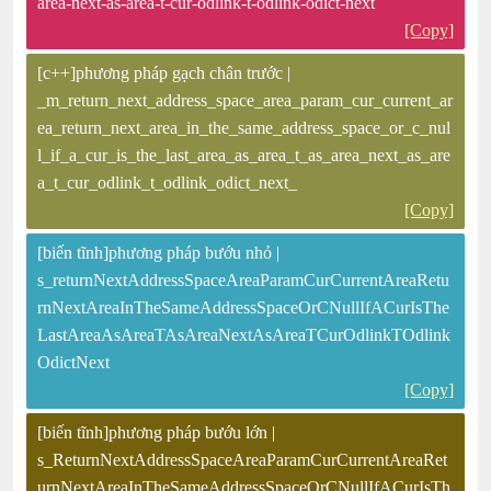
area-next-as-area-t-cur-odlink-t-odlink-odict-next
[Copy]
[c++]phương pháp gạch chân trước |
_m_return_next_address_space_area_param_cur_current_ar
ea_return_next_area_in_the_same_address_space_or_c_nul
l_if_a_cur_is_the_last_area_as_area_t_as_area_next_as_are
a_t_cur_odlink_t_odlink_odict_next_
[Copy]
[biến tĩnh]phương pháp bướu nhỏ |
s_returnNextAddressSpaceAreaParamCurCurrentAreaRetu
rnNextAreaInTheSameAddressSpaceOrCNullIfACurIsThe
LastAreaAsAreaTAsAreaNextAsAreaTCurOdlinkTOdlink
OdictNext
[Copy]
[biến tĩnh]phương pháp bướu lớn |
s_ReturnNextAddressSpaceAreaParamCurCurrentAreaRet
urnNextAreaInTheSameAddressSpaceOrCNullIfACurIsTh