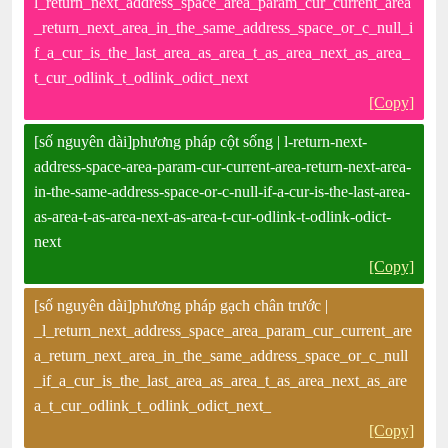
l_return_next_address_space_area_param_cur_current_area
_return_next_area_in_the_same_address_space_or_c_null_i
f_a_cur_is_the_last_area_as_area_t_as_area_next_as_area_
t_cur_odlink_t_odlink_odict_next
[Copy]
[số nguyên dài]phương pháp cột sống | l-return-next-
address-space-area-param-cur-current-area-return-next-area-
in-the-same-address-space-or-c-null-if-a-cur-is-the-last-area-
as-area-t-as-area-next-as-area-t-cur-odlink-t-odlink-odict-
next
[Copy]
[số nguyên dài]phương pháp gạch chân trước |
_l_return_next_address_space_area_param_cur_current_are
a_return_next_area_in_the_same_address_space_or_c_null
_if_a_cur_is_the_last_area_as_area_t_as_area_next_as_are
a_t_cur_odlink_t_odlink_odict_next_
[Copy]