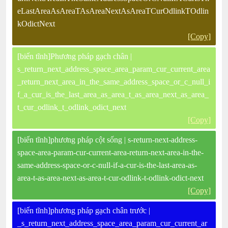
eLastAreaAsAreaTAsAreaNextAsAreaTCurOdlinkTOdlin
kOdictNext
[Copy]
[biến tĩnh]Phương pháp gạch chân |
s_return_next_address_space_area_param_cur_current_area
_return_next_area_in_the_same_address_space_or_c_null_i
f_a_cur_is_the_last_area_as_area_t_as_area_next_as_area_
t_cur_odlink_t_odlink_odict_next
[Copy]
[biến tĩnh]phương pháp cột sống | s-return-next-address-
space-area-param-cur-current-area-return-next-area-in-the-
same-address-space-or-c-null-if-a-cur-is-the-last-area-as-
area-t-as-area-next-as-area-t-cur-odlink-t-odlink-odict-next
[Copy]
[biến tĩnh]phương pháp gạch chân trước |
_s_return_next_address_space_area_param_cur_current_ar