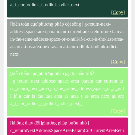
a_t_cur_odlink_t_odlink_odict_next
[Copy]
[biến toàn cục]phương pháp cột sống | g-return-next-
address-space-area-param-cur-current-area-return-next-area-
in-the-same-address-space-or-c-null-if-a-cur-is-the-last-area-
as-area-t-as-area-next-as-area-t-cur-odlink-t-odlink-odict-
next
[Copy]
[biến toàn cục]phương pháp gạch chân trước |
_g_return_next_address_space_area_param_cur_current_ar
ea_return_next_area_in_the_same_address_space_or_c_nul
l_if_a_cur_is_the_last_area_as_area_t_as_area_next_as_are
a_t_cur_odlink_t_odlink_odict_next_
[Copy]
[không thay đổi]phương pháp bướu nhỏ |
c_returnNextAddressSpaceAreaParamCurCurrentAreaRetu