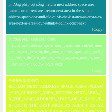
phương pháp cột sống | return-next-address-space-area-
param-cur-current-area-return-next-area-in-the-same-
address-space-or-c-null-if-a-cur-is-the-last-area-as-area-t-as-
area-next-as-area-t-cur-odlink-t-odlink-odict-next
[Copy]
phương pháp gạch chân trước |
_return_next_address_space_area_param_cur_current_area
_return_next_area_in_the_same_address_space_or_c_null_i
f_a_cur_is_the_last_area_as_area_t_as_area_next_as_area_
t_cur_odlink_t_odlink_odict_next_
[Copy]
Viết hoa gạch dưới |
RETURN_NEXT_ADDRESS_SPACE_AREA_PARAM
_CUR_CURRENT_AREA_RETURN_NEXT_AREA_I
N_THE_SAME_ADDRESS_SPACE_OR_C_NULL_IF_
A_CUR_IS_THE_LAST_AREA_AS_AREA_T_AS_AR
EA_NEXT_AS_AREA_T_CUR_ODLINK_T_ODLINK