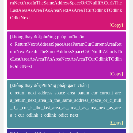
rnNextAreaInTheSameAddressSpaceOrCNullIfACurIsThe
LastAreaAsAreaTAsAreaNextAsAreaTCurOdlinkTOdlink
OdictNext
[Copy]
[không thay đổi]phương pháp bướu lớn |
c_ReturnNextAddressSpaceAreaParamCurCurrentAreaRet
urnNextAreaInTheSameAddressSpaceOrCNullIfACurIsTh
eLastAreaAsAreaTAsAreaNextAsAreaTCurOdlinkTOdlin
kOdictNext
[Copy]
[không thay đổi]Phương pháp gạch chân |
c_return_next_address_space_area_param_cur_current_are
a_return_next_area_in_the_same_address_space_or_c_null
_if_a_cur_is_the_last_area_as_area_t_as_area_next_as_are
a_t_cur_odlink_t_odlink_odict_next
[Copy]