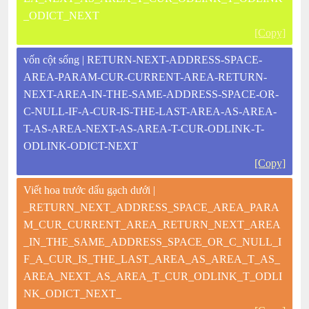
_ODICT_NEXT
[Copy]
vốn cột sống | RETURN-NEXT-ADDRESS-SPACE-
AREA-PARAM-CUR-CURRENT-AREA-RETURN-
NEXT-AREA-IN-THE-SAME-ADDRESS-SPACE-OR-
C-NULL-IF-A-CUR-IS-THE-LAST-AREA-AS-AREA-
T-AS-AREA-NEXT-AS-AREA-T-CUR-ODLINK-T-
ODLINK-ODICT-NEXT
[Copy]
Viết hoa trước dấu gạch dưới |
_RETURN_NEXT_ADDRESS_SPACE_AREA_PARA
M_CUR_CURRENT_AREA_RETURN_NEXT_AREA
_IN_THE_SAME_ADDRESS_SPACE_OR_C_NULL_I
F_A_CUR_IS_THE_LAST_AREA_AS_AREA_T_AS_
AREA_NEXT_AS_AREA_T_CUR_ODLINK_T_ODLI
NK_ODICT_NEXT_