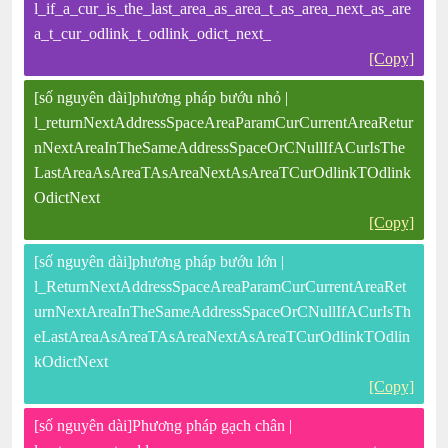
l_if_a_cur_is_the_last_area_as_area_t_as_area_next_as_are
a_t_cur_odlink_t_odlink_odict_next_
[Copy]
[số nguyên dài]phương pháp bướu nhỏ |
l_returnNextAddressSpaceAreaParamCurCurrentAreaRetur
nNextAreaInTheSameAddressSpaceOrCNullIfACurIsThe
LastAreaAsAreaTAsAreaNextAsAreaTCurOdlinkTOdlink
OdictNext
[Copy]
[số nguyên dài]phương pháp bướu lớn |
l_ReturnNextAddressSpaceAreaParamCurCurrentAreaRet
urnNextAreaInTheSameAddressSpaceOrCNullIfACurIsTh
eLastAreaAsAreaTAsAreaNextAsAreaTCurOdlinkTOdlin
kOdictNext
[Copy]
[số nguyên dài]Phương pháp gạch chân |