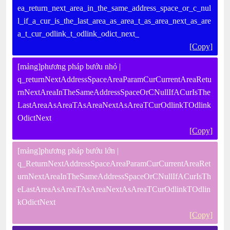
ea_return_next_area_in_the_same_address_space_or_c_nul
l_if_a_cur_is_the_last_area_as_area_t_as_area_next_as_are
a_t_cur_odlink_t_odlink_odict_next_
[Copy]
[mảng]phương pháp bướu nhỏ |
q_returnNextAddressSpaceAreaParamCurCurrentAreaRetu
rnNextAreaInTheSameAddressSpaceOrCNullIfACurIsThe
LastAreaAsAreaTAsAreaNextAsAreaTCurOdlinkTOdlink
OdictNext
[Copy]
[mảng]phương pháp bướu lớn |
q_ReturnNextAddressSpaceAreaParamCurCurrentAreaRet
urnNextAreaInTheSameAddressSpaceOrCNullIfACurIsTh
eLastAreaAsAreaTAsAreaNextAsAreaTCurOdlinkTOdlin
kOdictNext
[Copy]