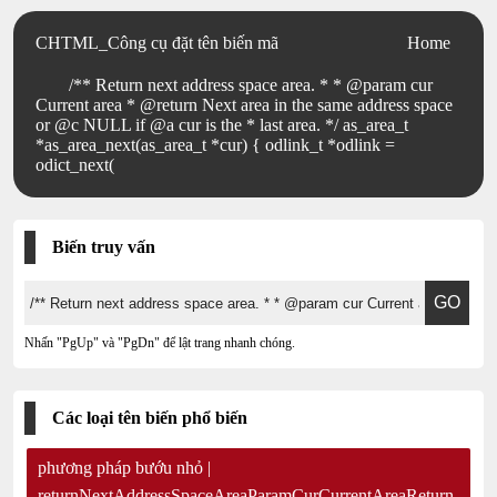
CHTML_Công cụ đặt tên biến mã
Home
/** Return next address space area. * * @param cur
Current area * @return Next area in the same address space
or @c NULL if @a cur is the * last area. */ as_area_t
*as_area_next(as_area_t *cur) { odlink_t *odlink =
odict_next(
Biến truy vấn
Nhấn "PgUp" và "PgDn" để lật trang nhanh chóng.
Các loại tên biến phổ biến
phương pháp bướu nhỏ |
returnNextAddressSpaceAreaParamCurCurrentAreaReturn