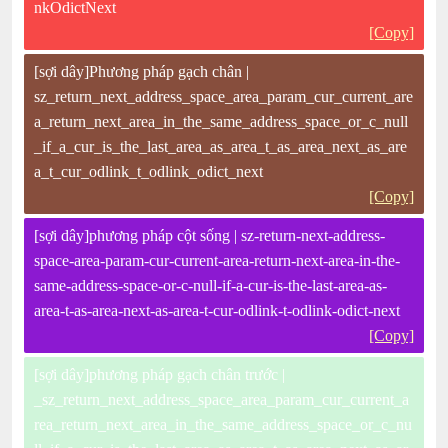
nkOdictNext
[Copy]
[sợi dây]Phương pháp gạch chân |
sz_return_next_address_space_area_param_cur_current_are
a_return_next_area_in_the_same_address_space_or_c_null
_if_a_cur_is_the_last_area_as_area_t_as_area_next_as_are
a_t_cur_odlink_t_odlink_odict_next
[Copy]
[sợi dây]phương pháp cột sống | sz-return-next-address-
space-area-param-cur-current-area-return-next-area-in-the-
same-address-space-or-c-null-if-a-cur-is-the-last-area-as-
area-t-as-area-next-as-area-t-cur-odlink-t-odlink-odict-next
[Copy]
[sợi dây]phương pháp gạch chân trước |
_sz_return_next_address_space_area_param_cur_current_a
rea_return_next_area_in_the_same_address_space_or_c_nu