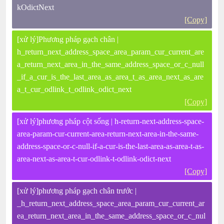
kOdictNext
[Copy]
[xử lý]Phương pháp gạch chân |
h_return_next_address_space_area_param_cur_current_are
a_return_next_area_in_the_same_address_space_or_c_null
_if_a_cur_is_the_last_area_as_area_t_as_area_next_as_are
a_t_cur_odlink_t_odlink_odict_next
[Copy]
[xử lý]phương pháp cột sống | h-return-next-address-space-
area-param-cur-current-area-return-next-area-in-the-same-
address-space-or-c-null-if-a-cur-is-the-last-area-as-area-t-as-
area-next-as-area-t-cur-odlink-t-odlink-odict-next
[Copy]
[xử lý]phương pháp gạch chân trước |
_h_return_next_address_space_area_param_cur_current_ar
ea_return_next_area_in_the_same_address_space_or_c_nul