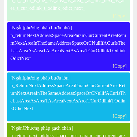
ll_if_a_cur_is_the_last_area_as_area_t_as_area_next_as_ar
ea_t_cur_odlink_t_odlink_odict_next_
[Copy]
[Ngắn]phương pháp bướu nhỏ |
n_returnNextAddressSpaceAreaParamCurCurrentAreaRetu
rnNextAreaInTheSameAddressSpaceOrCNullIfACurIsThe
LastAreaAsAreaTAsAreaNextAsAreaTCurOdlinkTOdlink
OdictNext
[Copy]
[Ngắn]phương pháp bướu lớn |
n_ReturnNextAddressSpaceAreaParamCurCurrentAreaRet
urnNextAreaInTheSameAddressSpaceOrCNullIfACurIsTh
eLastAreaAsAreaTAsAreaNextAsAreaTCurOdlinkTOdlin
kOdictNext
[Copy]
[Ngắn]Phương pháp gạch chân |
n_return_next_address_space_area_param_cur_current_are