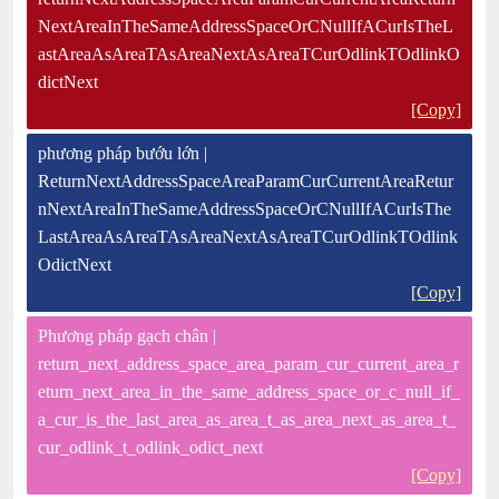
NextAreaInTheSameAddressSpaceOrCNullIfACurIsTheL
astAreaAsAreaTAsAreaNextAsAreaTCurOdlinkTOdlinkO
dictNext
[Copy]
phương pháp bướu lớn |
ReturnNextAddressSpaceAreaParamCurCurrentAreaRetur
nNextAreaInTheSameAddressSpaceOrCNullIfACurIsThe
LastAreaAsAreaTAsAreaNextAsAreaTCurOdlinkTOdlink
OdictNext
[Copy]
Phương pháp gạch chân |
return_next_address_space_area_param_cur_current_area_r
eturn_next_area_in_the_same_address_space_or_c_null_if_
a_cur_is_the_last_area_as_area_t_as_area_next_as_area_t_
cur_odlink_t_odlink_odict_next
[Copy]