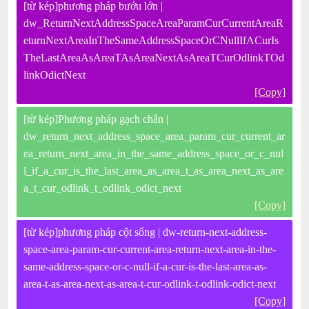
[từ kép]phương pháp bướu lớn |
dw_ReturnNextAddressSpaceAreaParamCurCurrentAreaR
eturnNextAreaInTheSameAddressSpaceOrCNullIfACurIs
TheLastAreaAsAreaTAsAreaNextAsAreaTCurOdlinkTOd
linkOdictNext
[Copy]
[từ kép]Phương pháp gạch chân |
dw_return_next_address_space_area_param_cur_current_ar
ea_return_next_area_in_the_same_address_space_or_c_nul
l_if_a_cur_is_the_last_area_as_area_t_as_area_next_as_are
a_t_cur_odlink_t_odlink_odict_next
[Copy]
[từ kép]phương pháp cột sống | dw-return-next-address-
space-area-param-cur-current-area-return-next-area-in-the-
same-address-space-or-c-null-if-a-cur-is-the-last-area-as-
area-t-as-area-next-as-area-t-cur-odlink-t-odlink-odict-next
[Copy]