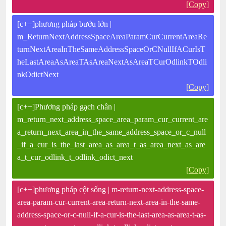
[Copy]
[c++]phương pháp bướu lớn |
m_ReturnNextAddressSpaceAreaParamCurCurrentAreaRe
turnNextAreaInTheSameAddressSpaceOrCNullIfACurIsT
heLastAreaAsAreaTAsAreaNextAsAreaTCurOdlinkTOdli
nkOdictNext
[Copy]
[c++]Phương pháp gạch chân |
m_return_next_address_space_area_param_cur_current_are
a_return_next_area_in_the_same_address_space_or_c_null
_if_a_cur_is_the_last_area_as_area_t_as_area_next_as_are
a_t_cur_odlink_t_odlink_odict_next
[Copy]
[c++]phương pháp cột sống | m-return-next-address-space-
area-param-cur-current-area-return-next-area-in-the-same-
address-space-or-c-null-if-a-cur-is-the-last-area-as-area-t-as-