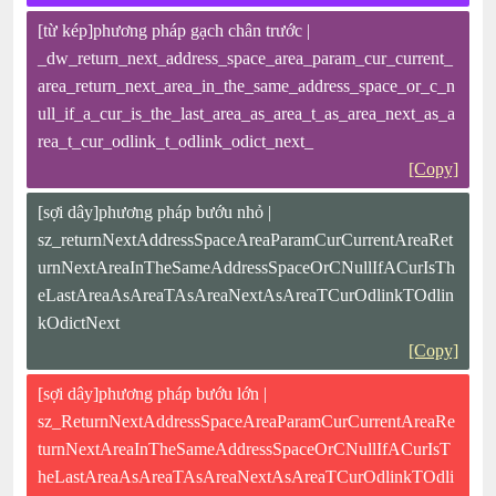
[từ kép]phương pháp gạch chân trước |
_dw_return_next_address_space_area_param_cur_current_
area_return_next_area_in_the_same_address_space_or_c_n
ull_if_a_cur_is_the_last_area_as_area_t_as_area_next_as_a
rea_t_cur_odlink_t_odlink_odict_next_
[Copy]
[sợi dây]phương pháp bướu nhỏ |
sz_returnNextAddressSpaceAreaParamCurCurrentAreaRet
urnNextAreaInTheSameAddressSpaceOrCNullIfACurIsTh
eLastAreaAsAreaTAsAreaNextAsAreaTCurOdlinkTOdlin
kOdictNext
[Copy]
[sợi dây]phương pháp bướu lớn |
sz_ReturnNextAddressSpaceAreaParamCurCurrentAreaRe
turnNextAreaInTheSameAddressSpaceOrCNullIfACurIsT
heLastAreaAsAreaTAsAreaNextAsAreaTCurOdlinkTOdli