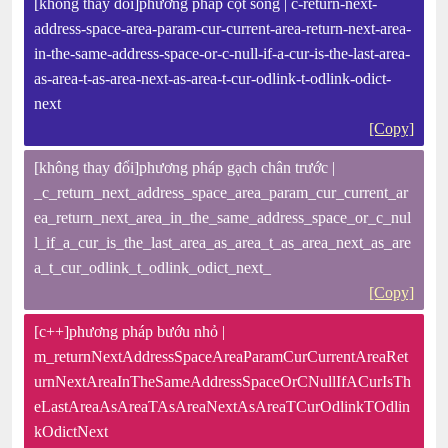
[không thay đổi]phương pháp cột sống | c-return-next-
address-space-area-param-cur-current-area-return-next-area-
in-the-same-address-space-or-c-null-if-a-cur-is-the-last-area-
as-area-t-as-area-next-as-area-t-cur-odlink-t-odlink-odict-
next
[Copy]
[không thay đổi]phương pháp gạch chân trước |
_c_return_next_address_space_area_param_cur_current_ar
ea_return_next_area_in_the_same_address_space_or_c_nul
l_if_a_cur_is_the_last_area_as_area_t_as_area_next_as_are
a_t_cur_odlink_t_odlink_odict_next_
[Copy]
[c++]phương pháp bướu nhỏ |
m_returnNextAddressSpaceAreaParamCurCurrentAreaRet
urnNextAreaInTheSameAddressSpaceOrCNullIfACurIsTh
eLastAreaAsAreaTAsAreaNextAsAreaTCurOdlinkTOdlin
kOdictNext