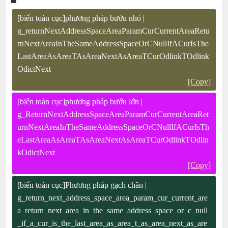
[biến toàn cục]phương pháp bướu nhỏ |
g_returnNextAddressSpaceAreaParamCurCurrentAreaRetu
rnNextAreaInTheSameAddressSpaceOrCNullIfACurIsThe
LastAreaAsAreaTAsAreaNextAsAreaTCurOdlinkTOdlink
OdictNext
[Copy]
[biến toàn cục]phương pháp bướu lớn |
g_ReturnNextAddressSpaceAreaParamCurCurrentAreaRet
urnNextAreaInTheSameAddressSpaceOrCNullIfACurIsTh
eLastAreaAsAreaTAsAreaNextAsAreaTCurOdlinkTOdlin
kOdictNext
[Copy]
[biến toàn cục]Phương pháp gạch chân |
g_return_next_address_space_area_param_cur_current_are
a_return_next_area_in_the_same_address_space_or_c_null
_if_a_cur_is_the_last_area_as_area_t_as_area_next_as_are