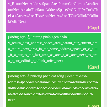
v_ReturnNextAddressSpaceAreaParamCurCurrentAreaRet
urnNextAreaInTheSameAddressSpaceOrCNullIfACurIsTh
eLastAreaAsAreaTAsAreaNextAsAreaTCurOdlinkTOdlin
kOdictNext
[Copy]
[không hợp lệ]Phương pháp gạch chân |
v_return_next_address_space_area_param_cur_current_are
a_return_next_area_in_the_same_address_space_or_c_null
_if_a_cur_is_the_last_area_as_area_t_as_area_next_as_are
a_t_cur_odlink_t_odlink_odict_next
[Copy]
[không hợp lệ]phương pháp cột sống | v-return-next-
address-space-area-param-cur-current-area-return-next-area-
in-the-same-address-space-or-c-null-if-a-cur-is-the-last-area-
as-area-t-as-area-next-as-area-t-cur-odlink-t-odlink-odict-
next
[Copy]