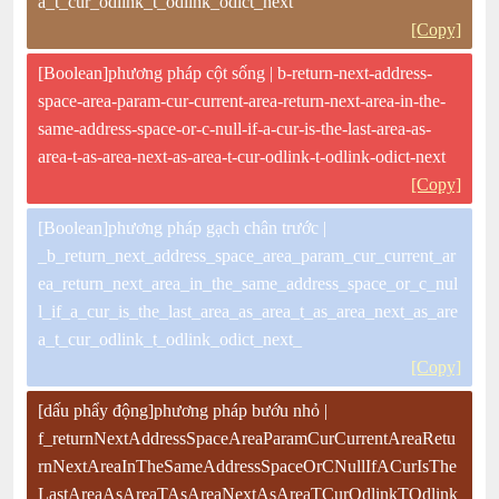
a_t_cur_odlink_t_odlink_odict_next
[Copy]
[Boolean]phương pháp cột sống | b-return-next-address-
space-area-param-cur-current-area-return-next-area-in-the-
same-address-space-or-c-null-if-a-cur-is-the-last-area-as-
area-t-as-area-next-as-area-t-cur-odlink-t-odlink-odict-next
[Copy]
[Boolean]phương pháp gạch chân trước |
_b_return_next_address_space_area_param_cur_current_ar
ea_return_next_area_in_the_same_address_space_or_c_nul
l_if_a_cur_is_the_last_area_as_area_t_as_area_next_as_are
a_t_cur_odlink_t_odlink_odict_next_
[Copy]
[dấu phẩy động]phương pháp bướu nhỏ |
f_returnNextAddressSpaceAreaParamCurCurrentAreaRetu
rnNextAreaInTheSameAddressSpaceOrCNullIfACurIsThe
LastAreaAsAreaTAsAreaNextAsAreaTCurOdlinkTOdlink