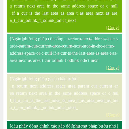
a_return_next_area_in_the_same_address_space_or_c_null
_if_a_cur_is_the_last_area_as_area_t_as_area_next_as_are
a_t_cur_odlink_t_odlink_odict_next
[Copy]
[Ngắn]phương pháp cột sống | n-return-next-address-space-
area-param-cur-current-area-return-next-area-in-the-same-
address-space-or-c-null-if-a-cur-is-the-last-area-as-area-t-as-
area-next-as-area-t-cur-odlink-t-odlink-odict-next
[Copy]
[Ngắn]phương pháp gạch chân trước |
_n_return_next_address_space_area_param_cur_current_ar
ea_return_next_area_in_the_same_address_space_or_c_nul
l_if_a_cur_is_the_last_area_as_area_t_as_area_next_as_are
a_t_cur_odlink_t_odlink_odict_next_
[Copy]
[dấu phẩy động chính xác gấp đôi]phương pháp bướu nhỏ |