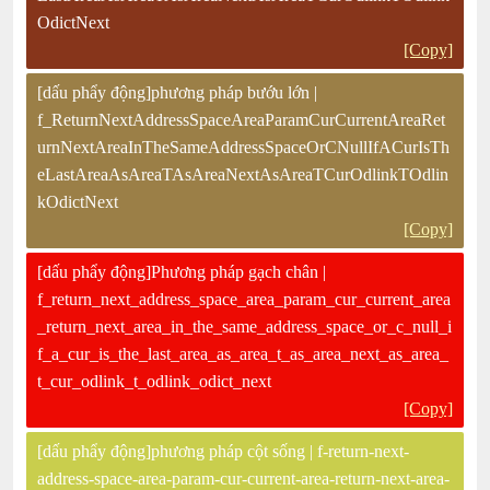
OdictNext
[Copy]
[dấu phẩy động]phương pháp bướu lớn |
f_ReturnNextAddressSpaceAreaParamCurCurrentAreaRet
urnNextAreaInTheSameAddressSpaceOrCNullIfACurIsTh
eLastAreaAsAreaTAsAreaNextAsAreaTCurOdlinkTOdlin
kOdictNext
[Copy]
[dấu phẩy động]Phương pháp gạch chân |
f_return_next_address_space_area_param_cur_current_area
_return_next_area_in_the_same_address_space_or_c_null_i
f_a_cur_is_the_last_area_as_area_t_as_area_next_as_area_
t_cur_odlink_t_odlink_odict_next
[Copy]
[dấu phẩy động]phương pháp cột sống | f-return-next-
address-space-area-param-cur-current-area-return-next-area-