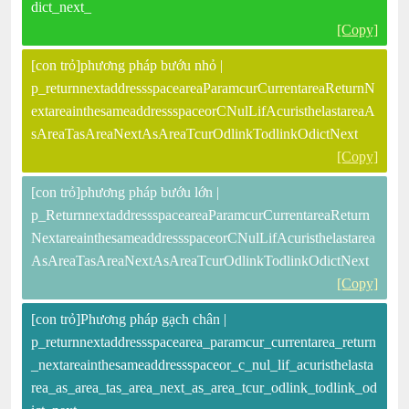
dict_next_
[Copy]
[con trỏ]phương pháp bướu nhỏ |
p_returnnextaddressspaceareaParamcurCurrentareaReturnN
extareainthesameaddressspaceorCNulLifAcuristhelastareaA
sAreaTasAreaNextAsAreaTcurOdlinkTodlinkOdictNext
[Copy]
[con trỏ]phương pháp bướu lớn |
p_ReturnnextaddressspaceareaParamcurCurrentareaReturn
NextareainthesameaddressspaceorCNulLifAcuristhelastarea
AsAreaTasAreaNextAsAreaTcurOdlinkTodlinkOdictNext
[Copy]
[con trỏ]Phương pháp gạch chân |
p_returnnextaddressspacearea_paramcur_currentarea_return
_nextareainthesameaddressspaceor_c_nul_lif_acuristhelasta
rea_as_area_tas_area_next_as_area_tcur_odlink_todlink_od