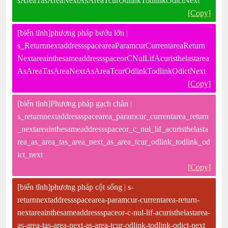
sAreaTasAreaNextAsAreaTcurOdlinkTodlinkOdictNext
[Copy]
[biến tĩnh]phương pháp bướu lớn |
s_ReturnnextaddressspaceareaParamcurCurrentareaReturn
NextareainthesameaddressspaceorCNulLifAcuristhelastarea
AsAreaTasAreaNextAsAreaTcurOdlinkTodlinkOdictNext
[Copy]
[biến tĩnh]Phương pháp gạch chân |
s_returnnextaddressspacearea_paramcur_currentarea_return
_nextareainthesameaddressspaceor_c_nul_lif_acuristhelasta
rea_as_area_tas_area_next_as_area_tcur_odlink_todlink_od
ict_next
[Copy]
[biến tĩnh]phương pháp cột sống | s-
returnnextaddressspacearea-paramcur-currentarea-return-
nextareainthesameaddressspaceor-c-nul-lif-acuristhelastarea-
as-area-tas-area-next-as-area-tcur-odlink-todlink-odict-next