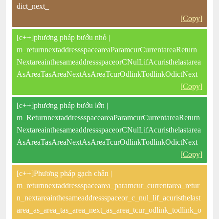
dict_next_
[Copy]
[c++]phương pháp bướu nhỏ |
m_returnnextaddressspaceareaParamcurCurrentareaReturn
NextareainthesameaddressspaceorCNulLifAcuristhelastarea
AsAreaTasAreaNextAsAreaTcurOdlinkTodlinkOdictNext
[Copy]
[c++]phương pháp bướu lớn |
m_ReturnnextaddressspaceareaParamcurCurrentareaReturn
NextareainthesameaddressspaceorCNulLifAcuristhelastarea
AsAreaTasAreaNextAsAreaTcurOdlinkTodlinkOdictNext
[Copy]
[c++]Phương pháp gạch chân |
m_returnnextaddressspacearea_paramcur_currentarea_retur
n_nextareainthesameaddressspaceor_c_nul_lif_acuristhelast
area_as_area_tas_area_next_as_area_tcur_odlink_todlink_o