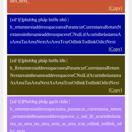
dict_next_
[Copy]
[xử lý]phương pháp bướu nhỏ |
h_returnnextaddressspaceareaParamcurCurrentareaReturnN
extareainthesameaddressspaceorCNulLifAcuristhelastareaA
sAreaTasAreaNextAsAreaTcurOdlinkTodlinkOdictNext
[Copy]
[xử lý]phương pháp bướu lớn |
h_ReturnnextaddressspaceareaParamcurCurrentareaReturn
NextareainthesameaddressspaceorCNulLifAcuristhelastarea
AsAreaTasAreaNextAsAreaTcurOdlinkTodlinkOdictNext
[Copy]
[xử lý]Phương pháp gạch chân |
h_returnnextaddressspacearea_paramcur_currentarea_return
_nextareainthesameaddressspaceor_c_nul_lif_acuristhelasta
rea_as_area_tas_area_next_as_area_tcur_odlink_todlink_od
ict_next