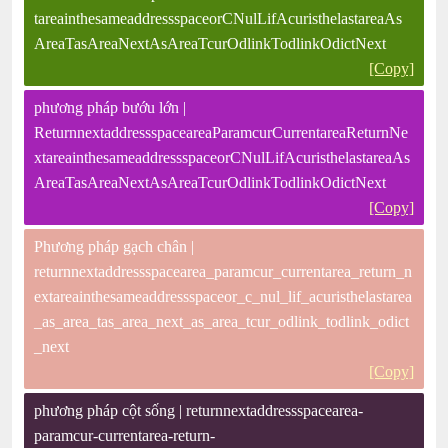
tareainthesameaddressspaceorCNulLifAcuristhelastareaAs
AreaTasAreaNextAsAreaTcurOdlinkTodlinkOdictNext
[Copy]
phương pháp bướu lớn |
ReturnnextaddressspaceareaParamcurCurrentareaReturnNe
xtareainthesameaddressspaceorCNulLifAcuristhelastareaAs
AreaTasAreaNextAsAreaTcurOdlinkTodlinkOdictNext
[Copy]
Phương pháp gạch chân |
returnnextaddressspacearea_paramcur_currentarea_return_n
extareainthesameaddressspaceor_c_nul_lif_acuristhelastarea
_as_area_tas_area_next_as_area_tcur_odlink_todlink_odict
_next
[Copy]
phương pháp cột sống | returnnextaddressspacearea-
paramcur-currentarea-return-