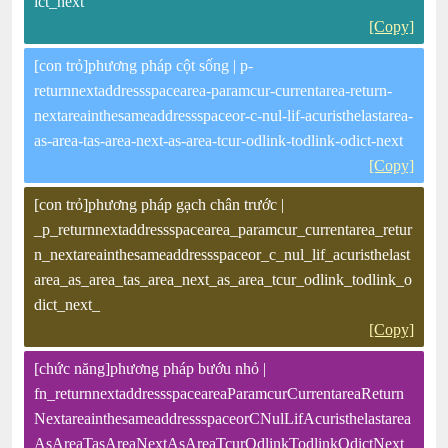
ict_next
[Copy]
[con trỏ]phương pháp cột sống | p-
returnnextaddressspacearea-paramcur-currentarea-return-
nextareainthesameaddressspaceor-c-nul-lif-acuristhelastarea-
as-area-tas-area-next-as-area-tcur-odlink-todlink-odict-next
[Copy]
[con trỏ]phương pháp gạch chân trước |
_p_returnnextaddressspacearea_paramcur_currentarea_retur
n_nextareainthesameaddressspaceor_c_nul_lif_acuristhelast
area_as_area_tas_area_next_as_area_tcur_odlink_todlink_o
dict_next_
[Copy]
[chức năng]phương pháp bướu nhỏ |
fn_returnnextaddressspaceareaParamcurCurrentareaReturn
NextareainthesameaddressspaceorCNulLifAcuristhelastarea
AsAreaTasAreaNextAsAreaTcurOdlinkTodlinkOdictNext