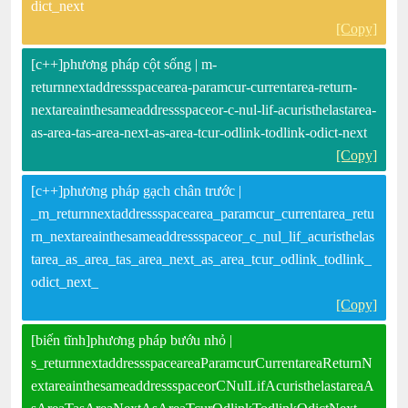
dict_next
[Copy]
[c++]phương pháp cột sống | m-
returnnextaddressspacearea-paramcur-currentarea-return-
nextareainthesameaddressspaceor-c-nul-lif-acuristhelastarea-
as-area-tas-area-next-as-area-tcur-odlink-todlink-odict-next
[Copy]
[c++]phương pháp gạch chân trước |
_m_returnnextaddressspacearea_paramcur_currentarea_retu
rn_nextareainthesameaddressspaceor_c_nul_lif_acuristhelas
tarea_as_area_tas_area_next_as_area_tcur_odlink_todlink_
odict_next_
[Copy]
[biến tĩnh]phương pháp bướu nhỏ |
s_returnnextaddressspaceareaParamcurCurrentareaReturnN
extareainthesameaddressspaceorCNulLifAcuristhelastareaA