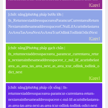
[Copy]
[chức năng]phương pháp bướu lớn |
fn_ReturnnextaddressspaceareaParamcurCurrentareaReturn
NextareainthesameaddressspaceorCNulLifAcuristhelastarea
AsAreaTasAreaNextAsAreaTcurOdlinkTodlinkOdictNext
[Copy]
[chức năng]Phương pháp gạch chân |
fn_returnnextaddressspacearea_paramcur_currentarea_retur
n_nextareainthesameaddressspaceor_c_nul_lif_acuristhelast
area_as_area_tas_area_next_as_area_tcur_odlink_todlink_o
dict_next
[Copy]
[chức năng]phương pháp cột sống | fn-
returnnextaddressspacearea-paramcur-currentarea-return-
nextareainthesameaddressspaceor-c-nul-lif-acuristhelastarea-
as-area-tas-area-next-as-area-tcur-odlink-todlink-odict-next