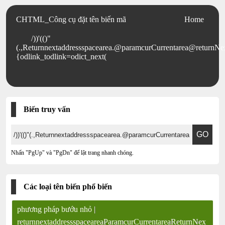
CHTML_Công cụ đặt tên biến mã
Home
/))'(()"
(.,Returnnextaddressspacearea.@paramcurCurrentarea@returnNex
{odlink_todlink=odict_next(
Biến truy vấn
Nhấn "PgUp" và "PgDn" để lật trang nhanh chóng.
Các loại tên biến phổ biến
phương pháp bướu nhỏ |
returnnextaddressspaceareaParamcurCurrentareaReturnNex