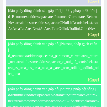
[Copy]
[dấu phẩy động chính xác gấp đôi]phương pháp bướu lớn |
d_ReturnnextaddressspaceareaParamcurCurrentareaReturn
NextareainthesameaddressspaceorCNulLifAcuristhelastarea
AsAreaTasAreaNextAsAreaTcurOdlinkTodlinkOdictNext
[Copy]
[dấu phẩy động chính xác gấp đôi]Phương pháp gạch chân
|
d_returnnextaddressspacearea_paramcur_currentarea_return
_nextareainthesameaddressspaceor_c_nul_lif_acuristhelasta
rea_as_area_tas_area_next_as_area_tcur_odlink_todlink_od
ict_next
[Copy]
[dấu phẩy động chính xác gấp đôi]phương pháp cột sống |
d-returnnextaddressspacearea-paramcur-currentarea-return-
nextareainthesameaddressspaceor-c-nul-lif-acuristhelastarea-
as-area-tas-area-next-as-area-tcur-odlink-todlink-odict-next