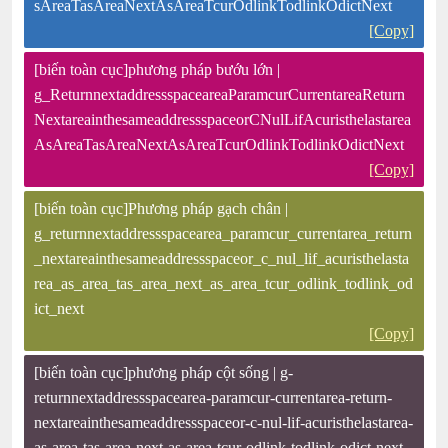
sAreaTasAreaNextAsAreaTcurOdlinkTodlinkOdictNext
[Copy]
[biến toàn cục]phương pháp bướu lớn |
g_ReturnnextaddressspaceareaParamcurCurrentareaReturn
NextareainthesameaddressspaceorCNulLifAcuristhelastarea
AsAreaTasAreaNextAsAreaTcurOdlinkTodlinkOdictNext
[Copy]
[biến toàn cục]Phương pháp gạch chân |
g_returnnextaddressspacearea_paramcur_currentarea_return
_nextareainthesameaddressspaceor_c_nul_lif_acuristhelasta
rea_as_area_tas_area_next_as_area_tcur_odlink_todlink_od
ict_next
[Copy]
[biến toàn cục]phương pháp cột sống | g-
returnnextaddressspacearea-paramcur-currentarea-return-
nextareainthesameaddressspaceor-c-nul-lif-acuristhelastarea-
as-area-tas-area-next-as-area-tcur-odlink-todlink-odict-next