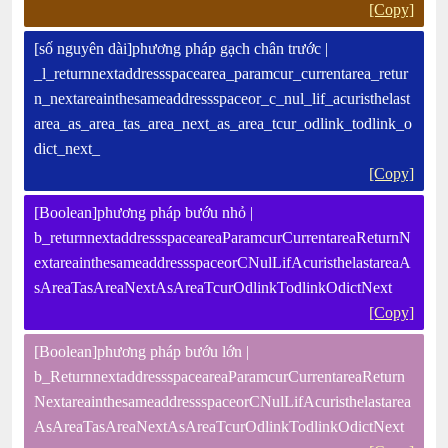
[Copy]
[số nguyên dài]phương pháp gạch chân trước |
_l_returnnextaddressspacearea_paramcur_currentarea_retur
n_nextareainthesameaddressspaceor_c_nul_lif_acuristhelast
area_as_area_tas_area_next_as_area_tcur_odlink_todlink_o
dict_next_
[Copy]
[Boolean]phương pháp bướu nhỏ |
b_returnnextaddressspaceareaParamcurCurrentareaReturnN
extareainthesameaddressspaceorCNulLifAcuristhelastareaA
sAreaTasAreaNextAsAreaTcurOdlinkTodlinkOdictNext
[Copy]
[Boolean]phương pháp bướu lớn |
b_ReturnnextaddressspaceareaParamcurCurrentareaReturn
NextareainthesameaddressspaceorCNulLifAcuristhelastarea
AsAreaTasAreaNextAsAreaTcurOdlinkTodlinkOdictNext