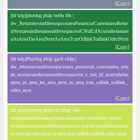
[Copy]
[từ kép]phương pháp bướu lớn |
dw_ReturnnextaddressspaceareaParamcurCurrentareaRetur
nNextareainthesameaddressspaceorCNulLifAcuristhelastare
aAsAreaTasAreaNextAsAreaTcurOdlinkTodlinkOdictNext
[Copy]
[từ kép]Phương pháp gạch chân |
dw_returnnextaddressspacearea_paramcur_currentarea_retu
rn_nextareainthesameaddressspaceor_c_nul_lif_acuristhelas
tarea_as_area_tas_area_next_as_area_tcur_odlink_todlink_
odict_next
[Copy]
[từ kép]phương pháp cột sống | dw-
returnnextaddressspacearea-paramcur-currentarea-return-
nextareainthesameaddressspaceor-c-nul-lif-acuristhelastarea-
as-area-tas-area-next-as-area-tcur-odlink-todlink-odict-next