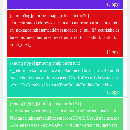
[Copy]
[chức năng]phương pháp gạch chân trước |
_fn_returnnextaddressspacearea_paramcur_currentarea_retu
rn_nextareainthesameaddressspaceor_c_nul_lif_acuristhelas
tarea_as_area_tas_area_next_as_area_tcur_odlink_todlink_
odict_next_
[Copy]
[không hợp lệ]phương pháp bướu nhỏ |
v_returnnextaddressspaceareaParamcurCurrentareaReturnN
extareainthesameaddressspaceorCNulLifAcuristhelastareaA
sAreaTasAreaNextAsAreaTcurOdlinkTodlinkOdictNext
[Copy]
[không hợp lệ]phương pháp bướu lớn |
v_ReturnnextaddressspaceareaParamcurCurrentareaReturn
NextareainthesameaddressspaceorCNulLifAcuristhelastarea
AsAreaTasAreaNextAsAreaTcurOdlinkTodlinkOdictNext