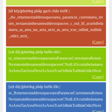
[Copy]
[từ kép]phương pháp gạch chân trước |
_dw_returnnextaddressspacearea_paramcur_currentarea_ret
urn_nextareainthesameaddressspaceor_c_nul_lif_acuristhela
starea_as_area_tas_area_next_as_area_tcur_odlink_todlink
_odict_next_
[Copy]
[sợi dây]phương pháp bướu nhỏ |
sz_returnnextaddressspaceareaParamcurCurrentareaReturn
NextareainthesameaddressspaceorCNulLifAcuristhelastarea
AsAreaTasAreaNextAsAreaTcurOdlinkTodlinkOdictNext
[Copy]
[sợi dây]phương pháp bướu lớn |
sz_ReturnnextaddressspaceareaParamcurCurrentareaReturn
NextareainthesameaddressspaceorCNulLifAcuristhelastarea
AsAreaTasAreaNextAsAreaTcurOdlinkTodlinkOdictNext
[Copy]