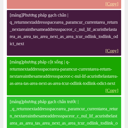
[Copy]
[mảng]Phương pháp gạch chân |
q_returnnextaddressspacearea_paramcur_currentarea_return
_nextareainthesameaddressspaceor_c_nul_lif_acuristhelasta
rea_as_area_tas_area_next_as_area_tcur_odlink_todlink_od
ict_next
[Copy]
[mảng]phương pháp cột sống | q-
returnnextaddressspacearea-paramcur-currentarea-return-
nextareainthesameaddressspaceor-c-nul-lif-acuristhelastarea-
as-area-tas-area-next-as-area-tcur-odlink-todlink-odict-next
[Copy]
[mảng]phương pháp gạch chân trước |
_q_returnnextaddressspacearea_paramcur_currentarea_retur
n_nextareainthesameaddressspaceor_c_nul_lif_acuristhelast
area_as_area_tas_area_next_as_area_tcur_odlink_todlink_o