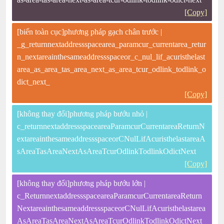
[Copy]
[biến toàn cục]phương pháp gạch chân trước |
_g_returnnextaddressspacearea_paramcur_currentarea_retur
n_nextareainthesameaddressspaceor_c_nul_lif_acuristhelast
area_as_area_tas_area_next_as_area_tcur_odlink_todlink_o
dict_next_
[Copy]
[không thay đổi]phương pháp bướu nhỏ |
c_returnnextaddressspaceareaParamcurCurrentareaReturnN
extareainthesameaddressspaceorCNulLifAcuristhelastareaA
sAreaTasAreaNextAsAreaTcurOdlinkTodlinkOdictNext
[Copy]
[không thay đổi]phương pháp bướu lớn |
c_ReturnnextaddressspaceareaParamcurCurrentareaReturn
NextareainthesameaddressspaceorCNulLifAcuristhelastarea
AsAreaTasAreaNextAsAreaTcurOdlinkTodlinkOdictNext