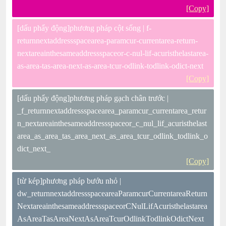
[Copy]
[dấu phẩy động]phương pháp cột sống | f-
returnnextaddressspacearea-paramcur-currentarea-return-
nextareainthesameaddressspaceor-c-nul-lif-acuristhelastarea-
as-area-tas-area-next-as-area-tcur-odlink-todlink-odict-next
[Copy]
[dấu phẩy động]phương pháp gạch chân trước |
_f_returnnextaddressspacearea_paramcur_currentarea_retur
n_nextareainthesameaddressspaceor_c_nul_lif_acuristhelast
area_as_area_tas_area_next_as_area_tcur_odlink_todlink_o
dict_next_
[Copy]
[từ kép]phương pháp bướu nhỏ |
dw_returnnextaddressspaceareaParamcurCurrentareaReturn
NextareainthesameaddressspaceorCNulLifAcuristhelastarea
AsAreaTasAreaNextAsAreaTcurOdlinkTodlinkOdictNext