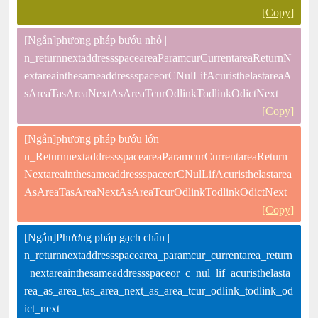
[Copy]
[Ngắn]phương pháp bướu nhỏ |
n_returnnextaddressspaceareaParamcurCurrentareaReturnN
extareainthesameaddressspaceorCNulLifAcuristhelastareaA
sAreaTasAreaNextAsAreaTcurOdlinkTodlinkOdictNext
[Copy]
[Ngắn]phương pháp bướu lớn |
n_ReturnnextaddressspaceareaParamcurCurrentareaReturn
NextareainthesameaddressspaceorCNulLifAcuristhelastarea
AsAreaTasAreaNextAsAreaTcurOdlinkTodlinkOdictNext
[Copy]
[Ngắn]Phương pháp gạch chân |
n_returnnextaddressspacearea_paramcur_currentarea_return
_nextareainthesameaddressspaceor_c_nul_lif_acuristhelasta
rea_as_area_tas_area_next_as_area_tcur_odlink_todlink_od
ict_next