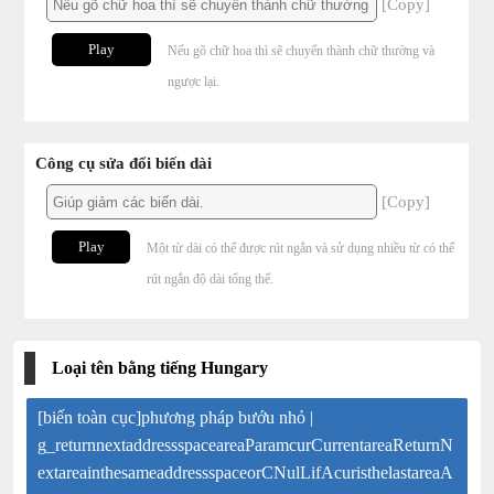
[Copy]
Play
Nếu gõ chữ hoa thì sẽ chuyển thành chữ thường và
ngược lại.
Công cụ sửa đổi biến dài
[Copy]
Play
Một từ dài có thể được rút ngắn và sử dụng nhiều từ có thể
rút ngắn độ dài tổng thể.
Loại tên bằng tiếng Hungary
[biến toàn cục]phương pháp bướu nhỏ |
g_returnnextaddressspaceareaParamcurCurrentareaReturnN
extareainthesameaddressspaceorCNulLifAcuristhelastareaA