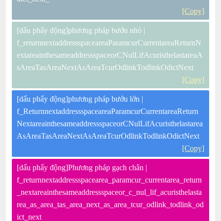
[Copy]
[dấu phẩy động]phương pháp bướu nhỏ |
f_returnnextaddressspaceareaParamcurCurrentareaReturnN
extareainthesameaddressspaceorCNulLifAcuristhelastareaA
sAreaTasAreaNextAsAreaTcurOdlinkTodlinkOdictNext
[Copy]
[dấu phẩy động]phương pháp bướu lớn |
f_ReturnnextaddressspaceareaParamcurCurrentareaReturn
NextareainthesameaddressspaceorCNulLifAcuristhelastarea
AsAreaTasAreaNextAsAreaTcurOdlinkTodlinkOdictNext
[Copy]
[dấu phẩy động]Phương pháp gạch chân |
f_returnnextaddressspacearea_paramcur_currentarea_return
_nextareainthesameaddressspaceor_c_nul_lif_acuristhelasta
rea_as_area_tas_area_next_as_area_tcur_odlink_todlink_od
ict_next