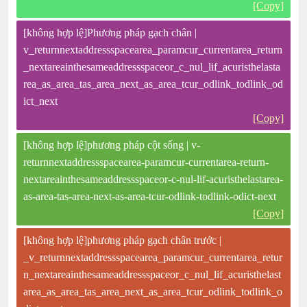
[Copy]
[không hợp lệ]Phương pháp gạch chân |
v_returnnextaddressspacearea_paramcur_currentarea_return
_nextareainthesameaddressspaceor_c_nul_lif_acuristhelasta
rea_as_area_tas_area_next_as_area_tcur_odlink_todlink_od
ict_next
[Copy]
[không hợp lệ]phương pháp cột sống | v-
returnnextaddressspacearea-paramcur-currentarea-return-
nextareainthesameaddressspaceor-c-nul-lif-acuristhelastarea-
as-area-tas-area-next-as-area-tcur-odlink-todlink-odict-next
[Copy]
[không hợp lệ]phương pháp gạch chân trước |
_v_returnnextaddressspacearea_paramcur_currentarea_retur
n_nextareainthesameaddressspaceor_c_nul_lif_acuristhelast
area_as_area_tas_area_next_as_area_tcur_odlink_todlink_o