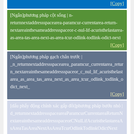
[Copy]
[Ngắn]phương pháp cột sống | n-
returnnextaddressspacearea-paramcur-currentarea-return-
nextareainthesameaddressspaceor-c-nul-lif-acuristhelastarea-
as-area-tas-area-next-as-area-tcur-odlink-todlink-odict-next
[Copy]
[Ngắn]phương pháp gạch chân trước |
_n_returnnextaddressspacearea_paramcur_currentarea_retur
n_nextareainthesameaddressspaceor_c_nul_lif_acuristhelast
area_as_area_tas_area_next_as_area_tcur_odlink_todlink_o
dict_next_
[Copy]
[dấu phẩy động chính xác gấp đôi]phương pháp bướu nhỏ |
d_returnnextaddressspaceareaParamcurCurrentareaReturnN
extareainthesameaddressspaceorCNulLifAcuristhelastareaA
sAreaTasAreaNextAsAreaTcurOdlinkTodlinkOdictNext