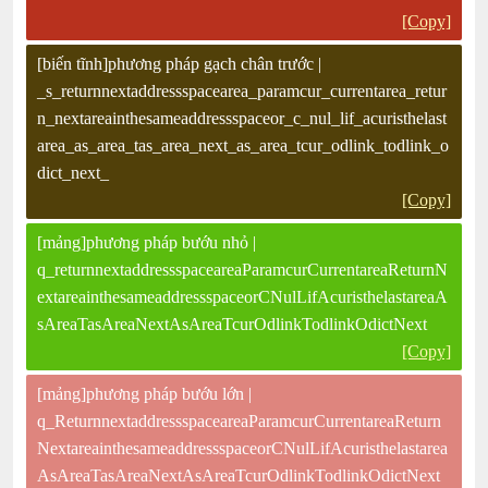
[Copy]
[biến tĩnh]phương pháp gạch chân trước |
_s_returnnextaddressspacearea_paramcur_currentarea_retur
n_nextareainthesameaddressspaceor_c_nul_lif_acuristhelast
area_as_area_tas_area_next_as_area_tcur_odlink_todlink_o
dict_next_
[Copy]
[mảng]phương pháp bướu nhỏ |
q_returnnextaddressspaceareaParamcurCurrentareaReturnN
extareainthesameaddressspaceorCNulLifAcuristhelastareaA
sAreaTasAreaNextAsAreaTcurOdlinkTodlinkOdictNext
[Copy]
[mảng]phương pháp bướu lớn |
q_ReturnnextaddressspaceareaParamcurCurrentareaReturn
NextareainthesameaddressspaceorCNulLifAcuristhelastarea
AsAreaTasAreaNextAsAreaTcurOdlinkTodlinkOdictNext