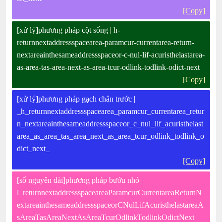
[Copy]
[xử lý]phương pháp cột sống | h-
returnnextaddressspacearea-paramcur-currentarea-return-
nextareainthesameaddressspaceor-c-nul-lif-acuristhelastarea-
as-area-tas-area-next-as-area-tcur-odlink-todlink-odict-next
[Copy]
[xử lý]phương pháp gạch chân trước |
_h_returnnextaddressspacearea_paramcur_currentarea_retur
n_nextareainthesameaddressspaceor_c_nul_lif_acuristhelast
area_as_area_tas_area_next_as_area_tcur_odlink_todlink_o
dict_next_
[Copy]
[số nguyên dài]phương pháp bướu nhỏ |
l_returnnextaddressspaceareaParamcurCurrentareaReturnN
extareainthesameaddressspaceorCNulLifAcuristhelastareaA
sAreaTasAreaNextAsAreaTcurOdlinkTodlinkOdictNext