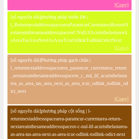
[Copy]
[số nguyên dài]phương pháp bướu lớn |
l_ReturnnextaddressspaceareaParamcurCurrentareaReturnN
extareainthesameaddressspaceorCNulLifAcuristhelastareaA
sAreaTasAreaNextAsAreaTcurOdlinkTodlinkOdictNext
[Copy]
[số nguyên dài]Phương pháp gạch chân |
l_returnnextaddressspacearea_paramcur_currentarea_return
_nextareainthesameaddressspaceor_c_nul_lif_acuristhelasta
rea_as_area_tas_area_next_as_area_tcur_odlink_todlink_od
ict_next
[Copy]
[số nguyên dài]phương pháp cột sống | l-
returnnextaddressspacearea-paramcur-currentarea-return-
nextareainthesameaddressspaceor-c-nul-lif-acuristhelastarea-
as-area-tas-area-next-as-area-tcur-odlink-todlink-odict-next