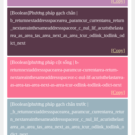
[Copy]
[Boolean]Phương pháp gạch chân |
b_returnnextaddressspacearea_paramcur_currentarea_return
_nextareainthesameaddressspaceor_c_nul_lif_acuristhelasta
rea_as_area_tas_area_next_as_area_tcur_odlink_todlink_od
ict_next
[Copy]
[Boolean]phương pháp cột sống | b-
returnnextaddressspacearea-paramcur-currentarea-return-
nextareainthesameaddressspaceor-c-nul-lif-acuristhelastarea-
as-area-tas-area-next-as-area-tcur-odlink-todlink-odict-next
[Copy]
[Boolean]phương pháp gạch chân trước |
_b_returnnextaddressspacearea_paramcur_currentarea_retur
n_nextareainthesameaddressspaceor_c_nul_lif_acuristhelast
area_as_area_tas_area_next_as_area_tcur_odlink_todlink_o
dict_next_