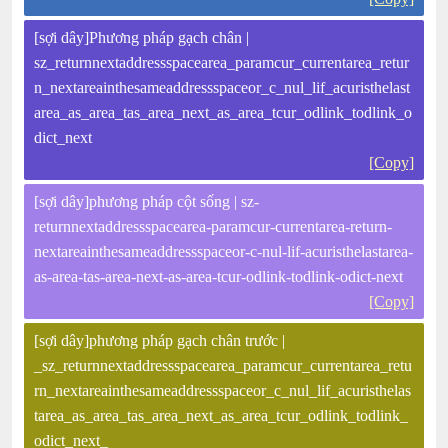
[sợi dây]Phương pháp gạch chân |
sz_returnnextaddressspacearea_paramcur_currentarea_retur
n_nextareainthesameaddressspaceor_c_nul_lif_acuristhelast
area_as_area_tas_area_next_as_area_tcur_odlink_todlink_o
dict_next
[Copy]
[sợi dây]phương pháp cột sống | sz-
returnnextaddressspacearea-paramcur-currentarea-return-
nextareainthesameaddressspaceor-c-nul-lif-acuristhelastarea-
as-area-tas-area-next-as-area-tcur-odlink-todlink-odict-next
[Copy]
[sợi dây]phương pháp gạch chân trước |
_sz_returnnextaddressspacearea_paramcur_currentarea_retu
rn_nextareainthesameaddressspaceor_c_nul_lif_acuristhelas
tarea_as_area_tas_area_next_as_area_tcur_odlink_todlink_
odict_next_