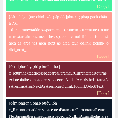
[Copy]
[dấu phẩy động chính xác gấp đôi]phương pháp gạch chân
trước |
_d_returnnextaddressspacearea_paramcur_currentarea_retur
n_nextareainthesameaddressspaceor_c_nul_lif_acuristhelast
area_as_area_tas_area_next_as_area_tcur_odlink_todlink_o
dict_next_
[Copy]
[đếm]phương pháp bướu nhỏ |
c_returnnextaddressspaceareaParamcurCurrentareaReturnN
extareainthesameaddressspaceorCNulLifAcuristhelastareaA
sAreaTasAreaNextAsAreaTcurOdlinkTodlinkOdictNext
[Copy]
[đếm]phương pháp bướu lớn |
c_ReturnnextaddressspaceareaParamcurCurrentareaReturn
NextareainthesameaddressspaceorCNulLifAcuristhelastarea