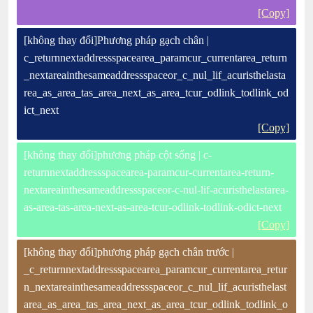
[Copy]
[không thay đổi]Phương pháp gạch chân |
c_returnnextaddressspacearea_paramcur_currentarea_return
_nextareainthesameaddressspaceor_c_nul_lif_acuristhelasta
rea_as_area_tas_area_next_as_area_tcur_odlink_todlink_od
ict_next
[Copy]
[không thay đổi]phương pháp cột sống | c-
returnnextaddressspacearea-paramcur-currentarea-return-
nextareainthesameaddressspaceor-c-nul-lif-acuristhelastarea-
as-area-tas-area-next-as-area-tcur-odlink-todlink-odict-next
[Copy]
[không thay đổi]phương pháp gạch chân trước |
_c_returnnextaddressspacearea_paramcur_currentarea_retur
n_nextareainthesameaddressspaceor_c_nul_lif_acuristhelast
area_as_area_tas_area_next_as_area_tcur_odlink_todlink_o