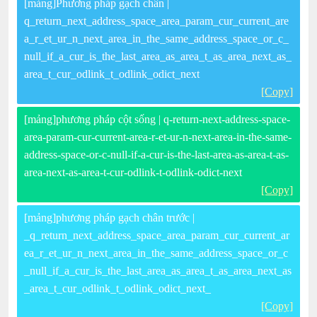
[mảng]Phương pháp gạch chân |
q_return_next_address_space_area_param_cur_current_are
a_r_et_ur_n_next_area_in_the_same_address_space_or_c_
null_if_a_cur_is_the_last_area_as_area_t_as_area_next_as_
area_t_cur_odlink_t_odlink_odict_next
[Copy]
[mảng]phương pháp cột sống | q-return-next-address-space-
area-param-cur-current-area-r-et-ur-n-next-area-in-the-same-
address-space-or-c-null-if-a-cur-is-the-last-area-as-area-t-as-
area-next-as-area-t-cur-odlink-t-odlink-odict-next
[Copy]
[mảng]phương pháp gạch chân trước |
_q_return_next_address_space_area_param_cur_current_ar
ea_r_et_ur_n_next_area_in_the_same_address_space_or_c
_null_if_a_cur_is_the_last_area_as_area_t_as_area_next_as
_area_t_cur_odlink_t_odlink_odict_next_
[Copy]