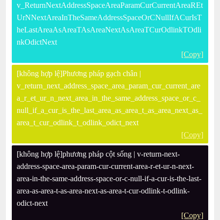
v_ReturnNextAddressSpaceAreaParamCurCurrentAreaREt
UrNNextAreaInTheSameAddressSpaceOrCNullIfACurIsT
heLastAreaAsAreaTAsAreaNextAsAreaTCurOdlinkTOdli
nkOdictNext
[Copy]
[không hợp lệ]Phương pháp gạch chân |
v_return_next_address_space_area_param_cur_current_are
a_r_et_ur_n_next_area_in_the_same_address_space_or_c_
null_if_a_cur_is_the_last_area_as_area_t_as_area_next_as_
area_t_cur_odlink_t_odlink_odict_next
[Copy]
[không hợp lệ]phương pháp cột sống | v-return-next-
address-space-area-param-cur-current-area-r-et-ur-n-next-
area-in-the-same-address-space-or-c-null-if-a-cur-is-the-last-
area-as-area-t-as-area-next-as-area-t-cur-odlink-t-odlink-
odict-next
[Copy]