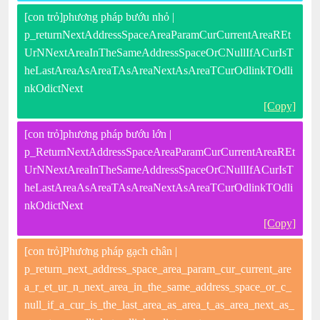
[con trỏ]phương pháp bướu nhỏ |
p_returnNextAddressSpaceAreaParamCurCurrentAreaREt
UrNNextAreaInTheSameAddressSpaceOrCNullIfACurIsT
heLastAreaAsAreaTAsAreaNextAsAreaTCurOdlinkTOdli
nkOdictNext
[Copy]
[con trỏ]phương pháp bướu lớn |
p_ReturnNextAddressSpaceAreaParamCurCurrentAreaREt
UrNNextAreaInTheSameAddressSpaceOrCNullIfACurIsT
heLastAreaAsAreaTAsAreaNextAsAreaTCurOdlinkTOdli
nkOdictNext
[Copy]
[con trỏ]Phương pháp gạch chân |
p_return_next_address_space_area_param_cur_current_are
a_r_et_ur_n_next_area_in_the_same_address_space_or_c_
null_if_a_cur_is_the_last_area_as_area_t_as_area_next_as_