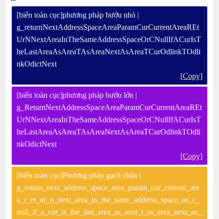
[biến toàn cục]phương pháp bướu nhỏ |
g_returnNextAddressSpaceAreaParamCurCurrentAreaREt
UrNNextAreaInTheSameAddressSpaceOrCNullIfACurIsT
heLastAreaAsAreaTAsAreaNextAsAreaTCurOdlinkTOdli
nkOdictNext
[Copy]
[biến toàn cục]phương pháp bướu lớn |
g_ReturnNextAddressSpaceAreaParamCurCurrentAreaREt
UrNNextAreaInTheSameAddressSpaceOrCNullIfACurIsT
heLastAreaAsAreaTAsAreaNextAsAreaTCurOdlinkTOdli
nkOdictNext
[Copy]
[biến toàn cục]Phương pháp gạch chân |
g_return_next_address_space_area_param_cur_current_are
a_r_et_ur_n_next_area_in_the_same_address_space_or_c_
null_if_a_cur_is_the_last_area_as_area_t_as_area_next_as_