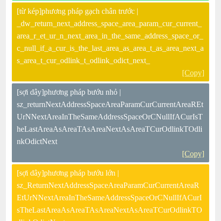
[từ kép]phương pháp gạch chân trước |
_dw_return_next_address_space_area_param_cur_current_
area_r_et_ur_n_next_area_in_the_same_address_space_or_
c_null_if_a_cur_is_the_last_area_as_area_t_as_area_next_a
s_area_t_cur_odlink_t_odlink_odict_next_
[Copy]
[sợi dây]phương pháp bướu nhỏ |
sz_returnNextAddressSpaceAreaParamCurCurrentAreaREt
UrNNextAreaInTheSameAddressSpaceOrCNullIfACurIsT
heLastAreaAsAreaTAsAreaNextAsAreaTCurOdlinkTOdli
nkOdictNext
[Copy]
[sợi dây]phương pháp bướu lớn |
sz_ReturnNextAddressSpaceAreaParamCurCurrentAreaR
EtUrNNextAreaInTheSameAddressSpaceOrCNullIfACurI
sTheLastAreaAsAreaTAsAreaNextAsAreaTCurOdlinkTO