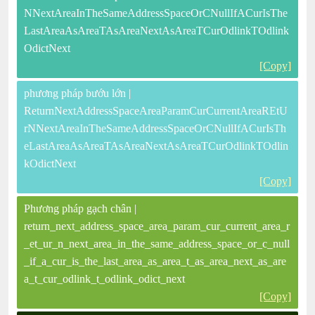
NNextAreaInTheSameAddressSpaceOrCNullIfACurIsThe
LastAreaAsAreaTAsAreaNextAsAreaTCurOdlinkTOdlink
OdictNext
[Copy]
phương pháp bướu lớn |
ReturnNextAddressSpaceAreaParamCurCurrentAreaREtU
rNNextAreaInTheSameAddressSpaceOrCNullIfACurIsTh
eLastAreaAsAreaTAsAreaNextAsAreaTCurOdlinkTOdlin
kOdictNext
[Copy]
Phương pháp gạch chân |
return_next_address_space_area_param_cur_current_area_r
_et_ur_n_next_area_in_the_same_address_space_or_c_null
_if_a_cur_is_the_last_area_as_area_t_as_area_next_as_are
a_t_cur_odlink_t_odlink_odict_next
[Copy]