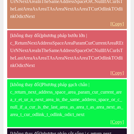
UrNNextAreaInTheSameAddressSpaceOrCNullIfACurIsT
heLastAreaAsAreaTAsAreaNextAsAreaTCurOdlinkTOdli
nkOdictNext
[Copy]
[không thay đổi]phương pháp bướu lớn |
c_ReturnNextAddressSpaceAreaParamCurCurrentAreaREt
UrNNextAreaInTheSameAddressSpaceOrCNullIfACurIsT
heLastAreaAsAreaTAsAreaNextAsAreaTCurOdlinkTOdli
nkOdictNext
[Copy]
[không thay đổi]Phương pháp gạch chân |
c_return_next_address_space_area_param_cur_current_are
a_r_et_ur_n_next_area_in_the_same_address_space_or_c_
null_if_a_cur_is_the_last_area_as_area_t_as_area_next_as_
area_t_cur_odlink_t_odlink_odict_next
[Copy]
[không thay đổi]phương pháp cột sống | c-return-next-