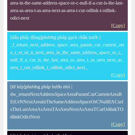
area-in-the-same-address-space-or-c-null-if-a-cur-is-the-last-
area-as-area-t-as-area-next-as-area-t-cur-odlink-t-odlink-
odict-next
[Copy]
[dấu phẩy động]phương pháp gạch chân trước |
_f_return_next_address_space_area_param_cur_current_are
a_r_et_ur_n_next_area_in_the_same_address_space_or_c_
null_if_a_cur_is_the_last_area_as_area_t_as_area_next_as_
area_t_cur_odlink_t_odlink_odict_next_
[Copy]
[từ kép]phương pháp bướu nhỏ |
dw_returnNextAddressSpaceAreaParamCurCurrentAreaR
EtUrNNextAreaInTheSameAddressSpaceOrCNullIfACurI
sTheLastAreaAsAreaTAsAreaNextAsAreaTCurOdlinkTO
dlinkOdictNext
[Copy]