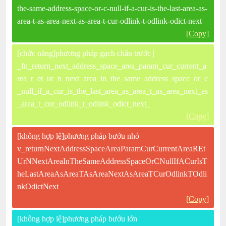
the-same-address-space-or-c-null-if-a-cur-is-the-last-area-as-
area-t-as-area-next-as-area-t-cur-odlink-t-odlink-odict-next
[Copy]
[chức năng]phương pháp gạch chân trước |
_fn_return_next_address_space_area_param_cur_current_a
rea_r_et_ur_n_next_area_in_the_same_address_space_or_c
_null_if_a_cur_is_the_last_area_as_area_t_as_area_next_as
_area_t_cur_odlink_t_odlink_odict_next_
[Copy]
[không hợp lệ]phương pháp bướu nhỏ |
v_returnNextAddressSpaceAreaParamCurCurrentAreaREt
UrNNextAreaInTheSameAddressSpaceOrCNullIfACurIsT
heLastAreaAsAreaTAsAreaNextAsAreaTCurOdlinkTOdli
nkOdictNext
[Copy]
[không hợp lệ]phương pháp bướu lớn |