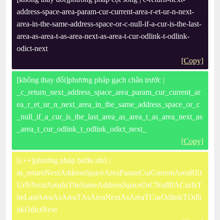
address-space-area-param-cur-current-area-r-et-ur-n-next-
area-in-the-same-address-space-or-c-null-if-a-cur-is-the-last-
area-as-area-t-as-area-next-as-area-t-cur-odlink-t-odlink-
odict-next
[Copy]
[không thay đổi]phương pháp gạch chân trước |
_c_return_next_address_space_area_param_cur_current_ar
ea_r_et_ur_n_next_area_in_the_same_address_space_or_c
_null_if_a_cur_is_the_last_area_as_area_t_as_area_next_as
_area_t_cur_odlink_t_odlink_odict_next_
[Copy]
[c++]phương pháp bướu nhỏ |
m_returnNextAddressSpaceAreaParamCurCurrentAreaREt
UrNNextAreaInTheSameAddressSpaceOrCNullIfACurIsT
heLastAreaAsAreaTAsAreaNextAsAreaTCurOdlinkTOdli
nkOdictNext