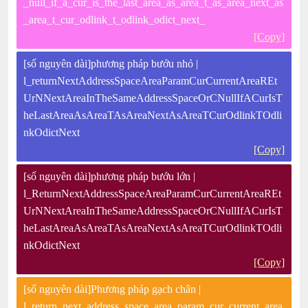
_null_if_a_cur_is_the_last_area_as_area_t_as_area_next_as
_area_t_cur_odlink_t_odlink_odict_next_
[Copy]
[số nguyên dài]phương pháp bướu nhỏ |
l_returnNextAddressSpaceAreaParamCurCurrentAreaREt
UrNNextAreaInTheSameAddressSpaceOrCNullIfACurIsT
heLastAreaAsAreaTAsAreaNextAsAreaTCurOdlinkTOdli
nkOdictNext
[Copy]
[số nguyên dài]phương pháp bướu lớn |
l_ReturnNextAddressSpaceAreaParamCurCurrentAreaREt
UrNNextAreaInTheSameAddressSpaceOrCNullIfACurIsT
heLastAreaAsAreaTAsAreaNextAsAreaTCurOdlinkTOdli
nkOdictNext
[Copy]
[số nguyên dài]Phương pháp gạch chân |
l_return_next_address_space_area_param_cur_current_area