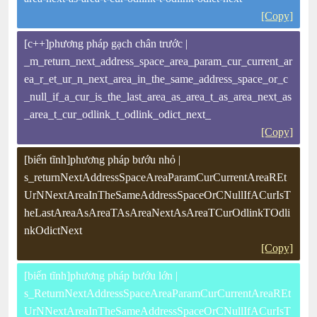
[Copy]
[c++]phương pháp gạch chân trước |
_m_return_next_address_space_area_param_cur_current_ar
ea_r_et_ur_n_next_area_in_the_same_address_space_or_c
_null_if_a_cur_is_the_last_area_as_area_t_as_area_next_as
_area_t_cur_odlink_t_odlink_odict_next_
[Copy]
[biến tĩnh]phương pháp bướu nhỏ |
s_returnNextAddressSpaceAreaParamCurCurrentAreaREt
UrNNextAreaInTheSameAddressSpaceOrCNullIfACurIsT
heLastAreaAsAreaTAsAreaNextAsAreaTCurOdlinkTOdli
nkOdictNext
[Copy]
[biến tĩnh]phương pháp bướu lớn |
s_ReturnNextAddressSpaceAreaParamCurCurrentAreaREt
UrNNextAreaInTheSameAddressSpaceOrCNullIfACurIsT