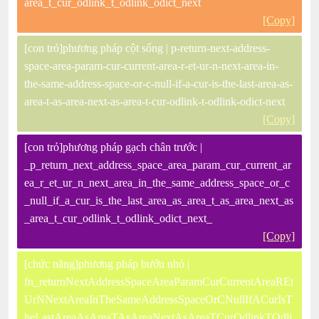
area_t_cur_odlink_t_odlink_odict_next
[Copy]
[con trỏ]phương pháp cột sống | p-return-next-address-
space-area-param-cur-current-area-r-et-ur-n-next-area-in-
the-same-address-space-or-c-null-if-a-cur-is-the-last-area-as-
area-t-as-area-next-as-area-t-cur-odlink-t-odlink-odict-next
[Copy]
[con trỏ]phương pháp gạch chân trước |
_p_return_next_address_space_area_param_cur_current_ar
ea_r_et_ur_n_next_area_in_the_same_address_space_or_c
_null_if_a_cur_is_the_last_area_as_area_t_as_area_next_as
_area_t_cur_odlink_t_odlink_odict_next_
[Copy]
[chức năng]phương pháp bướu nhỏ |
fn_returnNextAddressSpaceAreaParamCurCurrentAreaREt
UrNNextAreaInTheSameAddressSpaceOrCNullIfACurIsT
heLastAreaAsAreaTAsAreaNextAsAreaTCurOdlinkTOdli