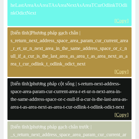
heLastAreaAsAreaTAsAreaNextAsAreaTCurOdlinkTOdli
nkOdictNext
[Copy]
[biến tĩnh]Phương pháp gạch chân |
s_return_next_address_space_area_param_cur_current_area
_r_et_ur_n_next_area_in_the_same_address_space_or_c_n
ull_if_a_cur_is_the_last_area_as_area_t_as_area_next_as_a
rea_t_cur_odlink_t_odlink_odict_next
[Copy]
[biến tĩnh]phương pháp cột sống | s-return-next-address-
space-area-param-cur-current-area-r-et-ur-n-next-area-in-
the-same-address-space-or-c-null-if-a-cur-is-the-last-area-as-
area-t-as-area-next-as-area-t-cur-odlink-t-odlink-odict-next
[Copy]
[biến tĩnh]phương pháp gạch chân trước |
_s_return_next_address_space_area_param_cur_current_ar