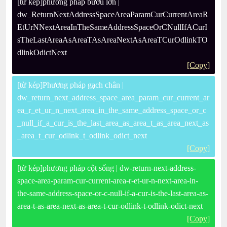
[từ kép]phương pháp bướu lớn |
dw_ReturnNextAddressSpaceAreaParamCurCurrentAreaR
EtUrNNextAreaInTheSameAddressSpaceOrCNullIfACurI
sTheLastAreaAsAreaTAsAreaNextAsAreaTCurOdlinkTO
dlinkOdictNext
[Copy]
[từ kép]Phương pháp gạch chân |
dw_return_next_address_space_area_param_cur_current_ar
ea_r_et_ur_n_next_area_in_the_same_address_space_or_c
_null_if_a_cur_is_the_last_area_as_area_t_as_area_next_as
_area_t_cur_odlink_t_odlink_odict_next
[Copy]
[từ kép]phương pháp cột sống | dw-return-next-address-
space-area-param-cur-current-area-r-et-ur-n-next-area-in-
the-same-address-space-or-c-null-if-a-cur-is-the-last-area-as-
area-t-as-area-next-as-area-t-cur-odlink-t-odlink-odict-next
[Copy]