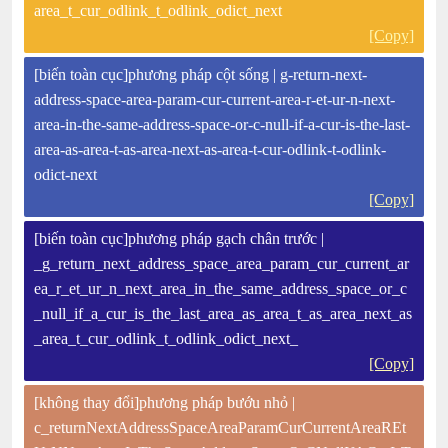
area_t_cur_odlink_t_odlink_odict_next
[Copy]
[biến toàn cục]phương pháp cột sống | g-return-next-
address-space-area-param-cur-current-area-r-et-ur-n-next-
area-in-the-same-address-space-or-c-null-if-a-cur-is-the-last-
area-as-area-t-as-area-next-as-area-t-cur-odlink-t-odlink-
odict-next
[Copy]
[biến toàn cục]phương pháp gạch chân trước |
_g_return_next_address_space_area_param_cur_current_ar
ea_r_et_ur_n_next_area_in_the_same_address_space_or_c
_null_if_a_cur_is_the_last_area_as_area_t_as_area_next_as
_area_t_cur_odlink_t_odlink_odict_next_
[Copy]
[không thay đổi]phương pháp bướu nhỏ |
c_returnNextAddressSpaceAreaParamCurCurrentAreaREt