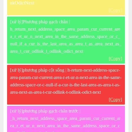
nkOdictNext
[Copy]
[xử lý]Phương pháp gạch chân |
h_return_next_address_space_area_param_cur_current_are
a_r_et_ur_n_next_area_in_the_same_address_space_or_c_
null_if_a_cur_is_the_last_area_as_area_t_as_area_next_as_
area_t_cur_odlink_t_odlink_odict_next
[Copy]
[xử lý]phương pháp cột sống | h-return-next-address-space-
area-param-cur-current-area-r-et-ur-n-next-area-in-the-same-
address-space-or-c-null-if-a-cur-is-the-last-area-as-area-t-as-
area-next-as-area-t-cur-odlink-t-odlink-odict-next
[Copy]
[xử lý]phương pháp gạch chân trước |
_h_return_next_address_space_area_param_cur_current_ar
ea_r_et_ur_n_next_area_in_the_same_address_space_or_c