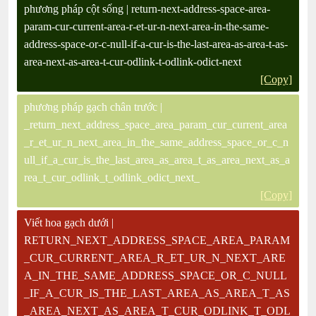
phương pháp cột sống | return-next-address-space-area-
param-cur-current-area-r-et-ur-n-next-area-in-the-same-
address-space-or-c-null-if-a-cur-is-the-last-area-as-area-t-as-
area-next-as-area-t-cur-odlink-t-odlink-odict-next
[Copy]
phương pháp gạch chân trước |
_return_next_address_space_area_param_cur_current_area
_r_et_ur_n_next_area_in_the_same_address_space_or_c_n
ull_if_a_cur_is_the_last_area_as_area_t_as_area_next_as_a
rea_t_cur_odlink_t_odlink_odict_next_
[Copy]
Viết hoa gạch dưới |
RETURN_NEXT_ADDRESS_SPACE_AREA_PARAM
_CUR_CURRENT_AREA_R_ET_UR_N_NEXT_ARE
A_IN_THE_SAME_ADDRESS_SPACE_OR_C_NULL
_IF_A_CUR_IS_THE_LAST_AREA_AS_AREA_T_AS
_AREA_NEXT_AS_AREA_T_CUR_ODLINK_T_ODL