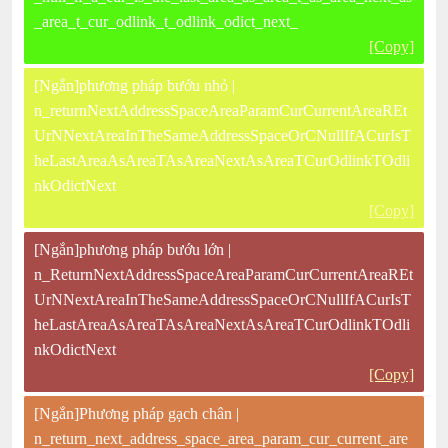
_area_t_cur_odlink_t_odlink_odict_next_
[Copy]
[Ngắn]phương pháp bướu nhỏ |
n_returnNextAddressSpaceAreaParamCurCurrentAreaREt
UrNNextAreaInTheSameAddressSpaceOrCNullIfACurIsT
heLastAreaAsAreaTAsAreaNextAsAreaTCurOdlinkTOdli
nkOdictNext
[Copy]
[Ngắn]phương pháp bướu lớn |
n_ReturnNextAddressSpaceAreaParamCurCurrentAreaREt
UrNNextAreaInTheSameAddressSpaceOrCNullIfACurIsT
heLastAreaAsAreaTAsAreaNextAsAreaTCurOdlinkTOdli
nkOdictNext
[Copy]
[Ngắn]Phương pháp gạch chân |
n_return_next_address_space_area_param_cur_current_are