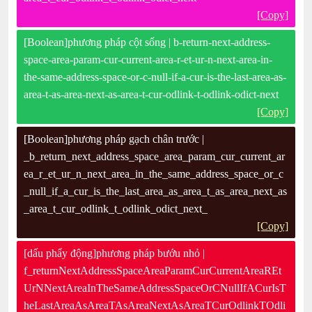
[Copy]
[Boolean]phương pháp cột sống | b-return-next-address-
space-area-param-cur-current-area-r-et-ur-n-next-area-in-
the-same-address-space-or-c-null-if-a-cur-is-the-last-area-as-
area-t-as-area-next-as-area-t-cur-odlink-t-odlink-odict-next
[Copy]
[Boolean]phương pháp gạch chân trước |
_b_return_next_address_space_area_param_cur_current_ar
ea_r_et_ur_n_next_area_in_the_same_address_space_or_c
_null_if_a_cur_is_the_last_area_as_area_t_as_area_next_as
_area_t_cur_odlink_t_odlink_odict_next_
[Copy]
[dấu phẩy động]phương pháp bướu nhỏ |
f_returnNextAddressSpaceAreaParamCurCurrentAreaREt
UrNNextAreaInTheSameAddressSpaceOrCNullIfACurIsT
heLastAreaAsAreaTAsAreaNextAsAreaTCurOdlinkTOdli