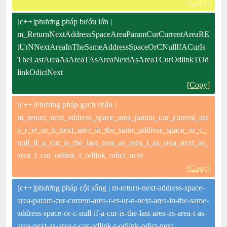
[Copy]
[c++]phương pháp bướu lớn |
m_ReturnNextAddressSpaceAreaParamCurCurrentAreaRE
tUrNNextAreaInTheSameAddressSpaceOrCNullIfACurIs
TheLastAreaAsAreaTAsAreaNextAsAreaTCurOdlinkTOd
linkOdictNext
[Copy]
[c++]Phương pháp gạch chân |
m_return_next_address_space_area_param_cur_current_are
a_r_et_ur_n_next_area_in_the_same_address_space_or_c_
null_if_a_cur_is_the_last_area_as_area_t_as_area_next_as_
area_t_cur_odlink_t_odlink_odict_next
[Copy]
[c++]phương pháp cột sống | m-return-next-address-space-
area-param-cur-current-area-r-et-ur-n-next-area-in-the-same-
address-space-or-c-null-if-a-cur-is-the-last-area-as-area-t-as-
area-next-as-area-t-cur-odlink-t-odlink-odict-next