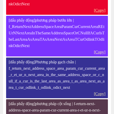
nkOdictNext
[Copy]
[dấu phẩy động]phương pháp bướu lớn |
f_ReturnNextAddressSpaceAreaParamCurCurrentAreaREt
UrNNextAreaInTheSameAddressSpaceOrCNullIfACurIsT
heLastAreaAsAreaTAsAreaNextAsAreaTCurOdlinkTOdli
nkOdictNext
[Copy]
[dấu phẩy động]Phương pháp gạch chân |
f_return_next_address_space_area_param_cur_current_area
_r_et_ur_n_next_area_in_the_same_address_space_or_c_n
ull_if_a_cur_is_the_last_area_as_area_t_as_area_next_as_a
rea_t_cur_odlink_t_odlink_odict_next
[Copy]
[dấu phẩy động]phương pháp cột sống | f-return-next-
address-space-area-param-cur-current-area-r-et-ur-n-next-