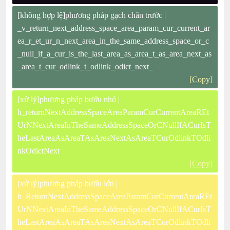
[không hợp lệ]phương pháp gạch chân trước |
_v_return_next_address_space_area_param_cur_current_ar
ea_r_et_ur_n_next_area_in_the_same_address_space_or_c
_null_if_a_cur_is_the_last_area_as_area_t_as_area_next_as
_area_t_cur_odlink_t_odlink_odict_next_
[Copy]
[xử lý]phương pháp bướu nhỏ |
h_returnNextAddressSpaceAreaParamCurCurrentAreaREt
UrNNextAreaInTheSameAddressSpaceOrCNullIfACurIsT
heLastAreaAsAreaTAsAreaNextAsAreaTCurOdlinkTOdli
nkOdictNext
[Copy]
[xử lý]phương pháp bướu lớn |
h_ReturnNextAddressSpaceAreaParamCurCurrentAreaREt
UrNNextAreaInTheSameAddressSpaceOrCNullIfACurIsT
heLastAreaAsAreaTAsAreaNextAsAreaTCurOdlinkTOdli