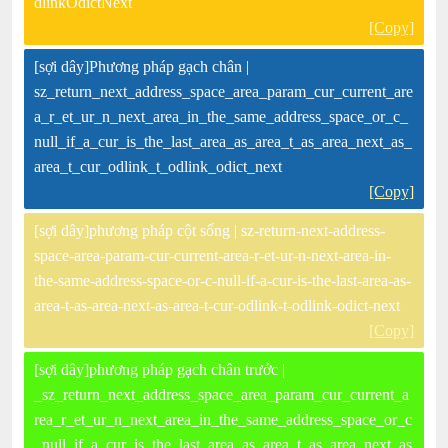
dlinkOdictNext
[Copy]
[sợi dây]Phương pháp gạch chân |
sz_return_next_address_space_area_param_cur_current_are
a_r_et_ur_n_next_area_in_the_same_address_space_or_c_
null_if_a_cur_is_the_last_area_as_area_t_as_area_next_as_
area_t_cur_odlink_t_odlink_odict_next
[Copy]
[sợi dây]phương pháp cột sống | sz-return-next-address-
space-area-param-cur-current-area-r-et-ur-n-next-area-in-
the-same-address-space-or-c-null-if-a-cur-is-the-last-area-as-
area-t-as-area-next-as-area-t-cur-odlink-t-odlink-odict-next
[Copy]
[sợi dây]phương pháp gạch chân trước |
_sz_return_next_address_space_area_param_cur_current_a
rea_r_et_ur_n_next_area_in_the_same_address_space_or_c
_null_if_a_cur_is_the_last_area_as_area_t_as_area_next_as