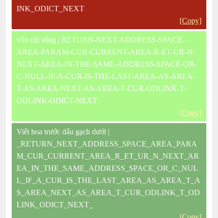
INK_ODICT_NEXT
[Copy]
vốn cột sống | RETURN-NEXT-ADDRESS-SPACE-
AREA-PARAM-CUR-CURRENT-AREA-R-ET-UR-N-
NEXT-AREA-IN-THE-SAME-ADDRESS-SPACE-OR-
C-NULL-IF-A-CUR-IS-THE-LAST-AREA-AS-AREA-
T-AS-AREA-NEXT-AS-AREA-T-CUR-ODLINK-T-
ODLINK-ODICT-NEXT
[Copy]
Viết hoa trước dấu gạch dưới |
_RETURN_NEXT_ADDRESS_SPACE_AREA_PARA
M_CUR_CURRENT_AREA_R_ET_UR_N_NEXT_AR
EA_IN_THE_SAME_ADDRESS_SPACE_OR_C_NUL
L_IF_A_CUR_IS_THE_LAST_AREA_AS_AREA_T_A
S_AREA_NEXT_AS_AREA_T_CUR_ODLINK_T_OD
LINK_ODICT_NEXT_
[Copy]