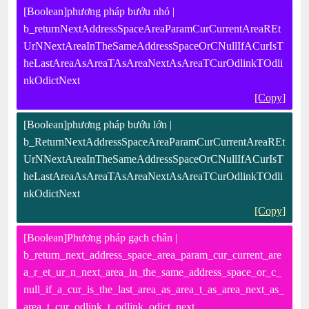
[Boolean]phương pháp bướu nhỏ |
b_returnNextAddressSpaceAreaParamCurCurrentAreaREt
UrNNextAreaInTheSameAddressSpaceOrCNullIfACurIsT
heLastAreaAsAreaTAsAreaNextAsAreaTCurOdlinkTOdli
nkOdictNext
[Copy]
[Boolean]phương pháp bướu lớn |
b_ReturnNextAddressSpaceAreaParamCurCurrentAreaREt
UrNNextAreaInTheSameAddressSpaceOrCNullIfACurIsT
heLastAreaAsAreaTAsAreaNextAsAreaTCurOdlinkTOdli
nkOdictNext
[Copy]
[Boolean]Phương pháp gạch chân |
b_return_next_address_space_area_param_cur_current_are
a_r_et_ur_n_next_area_in_the_same_address_space_or_c_
null_if_a_cur_is_the_last_area_as_area_t_as_area_next_as_
area_t_cur_odlink_t_odlink_odict_next