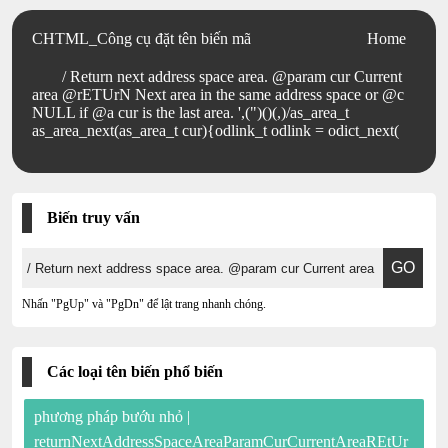
CHTML_Công cụ đặt tên biến mã
Home
/ Return next address space area. @param cur Current
area @rETUrN Next area in the same address space or @c
NULL if @a cur is the last area. ',(")()(,)/as_area_t
as_area_next(as_area_t cur){odlink_t odlink = odict_next(
Biến truy vấn
Nhấn "PgUp" và "PgDn" để lật trang nhanh chóng.
Các loại tên biến phổ biến
phương pháp bướu nhỏ |
returnNextAddressSpaceAreaParamCurCurrentAreaREtUr