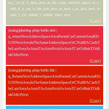
ea_r_et_ur_n_next_area_in_the_same_address_space_or_c
_null_if_a_cur_is_the_last_area_as_area_t_as_area_next_as
_area_t_cur_odlink_t_odlink_odict_next_
[Copy]
[mảng]phương pháp bướu nhỏ |
q_returnNextAddressSpaceAreaParamCurCurrentAreaREt
UrNNextAreaInTheSameAddressSpaceOrCNullIfACurIsT
heLastAreaAsAreaTAsAreaNextAsAreaTCurOdlinkTOdli
nkOdictNext
[Copy]
[mảng]phương pháp bướu lớn |
q_ReturnNextAddressSpaceAreaParamCurCurrentAreaREt
UrNNextAreaInTheSameAddressSpaceOrCNullIfACurIsT
heLastAreaAsAreaTAsAreaNextAsAreaTCurOdlinkTOdli
nkOdictNext
[Copy]