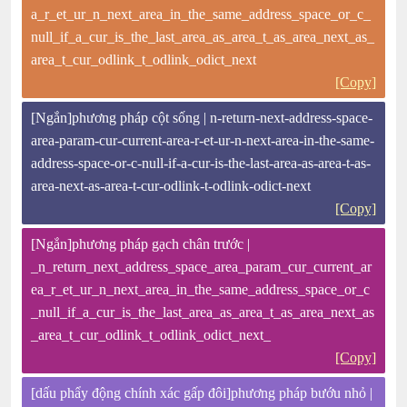
a_r_et_ur_n_next_area_in_the_same_address_space_or_c_
null_if_a_cur_is_the_last_area_as_area_t_as_area_next_as_
area_t_cur_odlink_t_odlink_odict_next
[Copy]
[Ngắn]phương pháp cột sống | n-return-next-address-space-
area-param-cur-current-area-r-et-ur-n-next-area-in-the-same-
address-space-or-c-null-if-a-cur-is-the-last-area-as-area-t-as-
area-next-as-area-t-cur-odlink-t-odlink-odict-next
[Copy]
[Ngắn]phương pháp gạch chân trước |
_n_return_next_address_space_area_param_cur_current_ar
ea_r_et_ur_n_next_area_in_the_same_address_space_or_c
_null_if_a_cur_is_the_last_area_as_area_t_as_area_next_as
_area_t_cur_odlink_t_odlink_odict_next_
[Copy]
[dấu phẩy động chính xác gấp đôi]phương pháp bướu nhỏ |