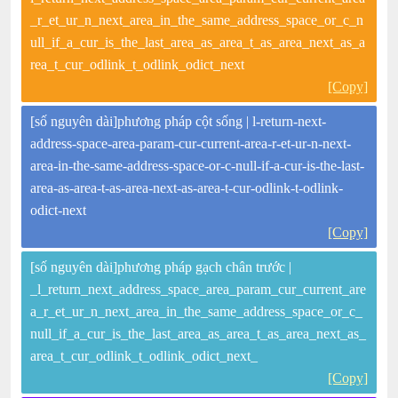
_r_et_ur_n_next_area_in_the_same_address_space_or_c_n
ull_if_a_cur_is_the_last_area_as_area_t_as_area_next_as_a
rea_t_cur_odlink_t_odlink_odict_next
[Copy]
[số nguyên dài]phương pháp cột sống | l-return-next-
address-space-area-param-cur-current-area-r-et-ur-n-next-
area-in-the-same-address-space-or-c-null-if-a-cur-is-the-last-
area-as-area-t-as-area-next-as-area-t-cur-odlink-t-odlink-
odict-next
[Copy]
[số nguyên dài]phương pháp gạch chân trước |
_l_return_next_address_space_area_param_cur_current_are
a_r_et_ur_n_next_area_in_the_same_address_space_or_c_
null_if_a_cur_is_the_last_area_as_area_t_as_area_next_as_
area_t_cur_odlink_t_odlink_odict_next_
[Copy]