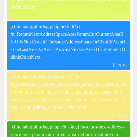
nkOdictNext
[Copy]
[chức năng]phương pháp bướu lớn |
fn_ReturnNextAddressSpaceAreaParamCurCurrentAreaR
EtUrNNextAreaInTheSameAddressSpaceOrCNullIfACurI
sTheLastAreaAsAreaTAsAreaNextAsAreaTCurOdlinkTO
dlinkOdictNext
[Copy]
[chức năng]Phương pháp gạch chân |
fn_return_next_address_space_area_param_cur_current_are
a_r_et_ur_n_next_area_in_the_same_address_space_or_c_
null_if_a_cur_is_the_last_area_as_area_t_as_area_next_as_
area_t_cur_odlink_t_odlink_odict_next
[Copy]
[chức năng]phương pháp cột sống | fn-return-next-address-
space-area-param-cur-current-area-r-et-ur-n-next-area-in-