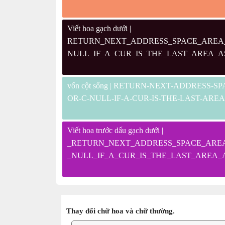
Viết hoa gạch dưới |
RETURN_NEXT_ADDRESS_SPACE_AREA
NULL_IF_A_CUR_IS_THE_LAST_AREA_
vốn cột sống | RETURN-NEXT-ADDRESS
OR-C-NULL-IF-A-CUR-IS-THE-LAST-ARE
Viết hoa trước dấu gạch dưới |
_RETURN_NEXT_ADDRESS_SPACE_ARE
_NULL_IF_A_CUR_IS_THE_LAST_AREA
Thay đổi chữ hoa và chữ thường.