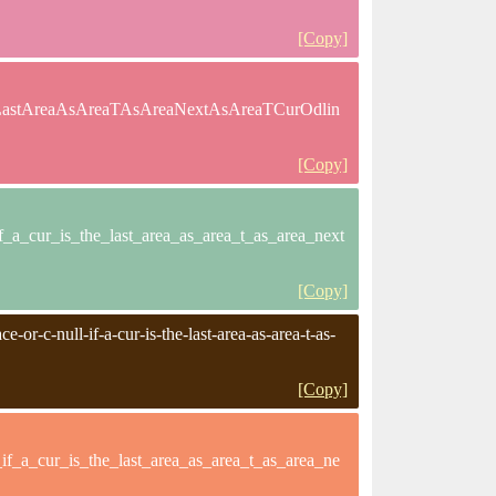
[Copy]
LastAreaAsAreaTAsAreaNextAsAreaTCurOdlin
[Copy]
_a_cur_is_the_last_area_as_area_t_as_area_next
[Copy]
or-c-null-if-a-cur-is-the-last-area-as-area-t-as-
[Copy]
f_a_cur_is_the_last_area_as_area_t_as_area_ne