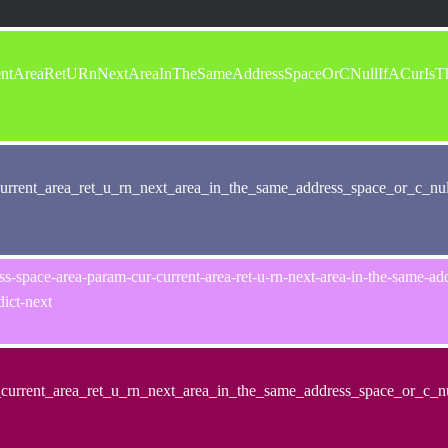
entAreaRetURnNextAreaInTheSameAddressSpaceOrCNullIfACurIs
rrent_area_ret_u_rn_next_area_in_the_same_address_space_or_c_null
-space-area-param-cur-current-area-ret-u-rn-next-area-in-the-same-addre
dict-next
urrent_area_ret_u_rn_next_area_in_the_same_address_space_or_c_nul