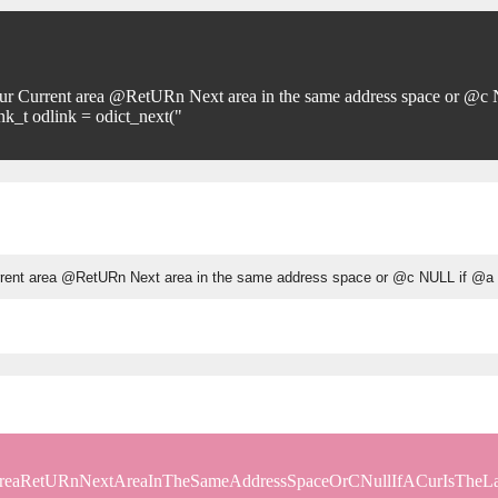
ur Current area @RetURn Next area in the same address space or @c NUL
ink_t odlink = odict_next("
tAreaRetURnNextAreaInTheSameAddressSpaceOrCNullIfACurIsThe