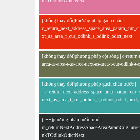
nkTOdlinkOdictNext
[không thay đổi]Phương pháp gạch chân |
c_return_next_address_space_area_param_cur_cu
xt_as_area_t_cur_odlink_t_odlink_odict_next
[không thay đổi]phương pháp cột sống | c-return-n
area-as-area-t-as-area-next-as-area-t-cur-odlink-t-
[không thay đổi]phương pháp gạch chân trước |
_c_return_next_address_space_area_param_cur_c
next_as_area_t_cur_odlink_t_odlink_odict_next_
[c++]phương pháp bướu nhỏ |
m_returnNextAddressSpaceAreaParamCurCurr
nkTOdlinkOdictNext