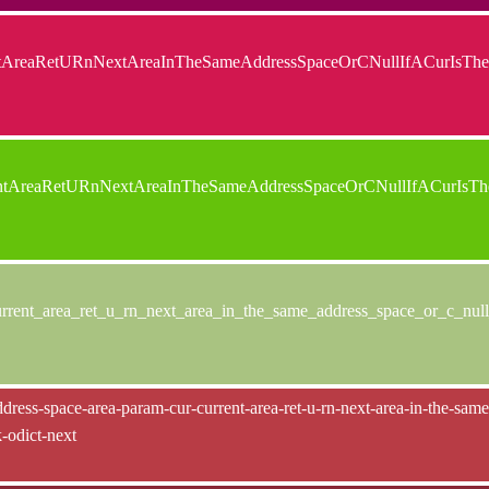
entAreaRetURnNextAreaInTheSameAddressSpaceOrCNullIfACurIsTh
entAreaRetURnNextAreaInTheSameAddressSpaceOrCNullIfACurIsT
rrent_area_ret_u_rn_next_area_in_the_same_address_space_or_c_null_
dress-space-area-param-cur-current-area-ret-u-rn-next-area-in-the-same-a
k-odict-next