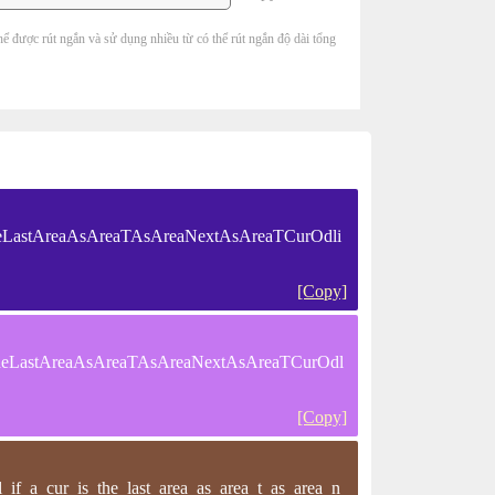
hể được rút ngắn và sử dụng nhiều từ có thể rút ngắn độ dài tổng
heLastAreaAsAreaTAsAreaNextAsAreaTCurOdli
[Copy]
heLastAreaAsAreaTAsAreaNextAsAreaTCurOdl
[Copy]
if_a_cur_is_the_last_area_as_area_t_as_area_n