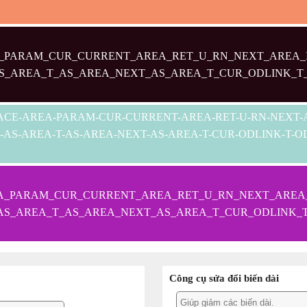
_PARAM_CUR_CURRENT_AREA_RET_U_RN_NEXT_AREA_I
AS_AREA_T_AS_AREA_NEXT_AS_AREA_T_CUR_ODLINK_T
-SPACE-AREA-PARAM-CUR-CURRENT-AREA-RET-U-RN-NEXT
A-AS-AREA-T-AS-AREA-NEXT-AS-AREA-T-CUR-ODLINK-T-
A_PARAM_CUR_CURRENT_AREA_RET_U_RN_NEXT_AREA_
_AS_AREA_T_AS_AREA_NEXT_AS_AREA_T_CUR_ODLINK_
Công cụ sửa đổi biến dài