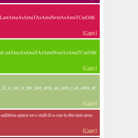
eLastAreaAsAreaTAsAreaNextAsAreaTCurOdli
[Copy]
heLastAreaAsAreaTAsAreaNextAsAreaTCurOdli
[Copy]
if_a_cur_is_the_last_area_as_area_t_as_area_ne
[Copy]
ddress-space-or-c-null-if-a-cur-is-the-last-area-
[Copy]