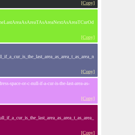
[Copy]
TheLastAreaAsAreaTAsAreaNextAsAreaTCurOd
[Copy]
_if_a_cur_is_the_last_area_as_area_t_as_area_n
[Copy]
ss-space-or-c-null-if-a-cur-is-the-last-area-as-
[Copy]
l_if_a_cur_is_the_last_area_as_area_t_as_area_
[Copy]