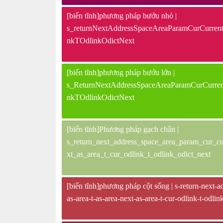
[biến tĩnh]phương pháp bướu nhỏ |
s_returnNextAddressSpaceAreaParamCurCurr
nkTOdlinkOdictNext
[biến tĩnh]phương pháp bướu lớn |
s_ReturnNextAddressSpaceAreaParamCurCurr
nkTOdlinkOdictNext
[biến tĩnh]Phương pháp gạch chân |
s_return_next_address_space_area_param_cur_cu
xt_as_area_t_cur_odlink_t_odlink_odict_next
[biến tĩnh]phương pháp cột sống | s-return-next-ad
as-area-t-as-area-next-as-area-t-cur-odlink-t-odlin