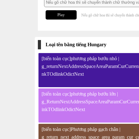
Play
Nếu gõ chữ hoa thì sẽ chuyển thành ch
Loại tên bằng tiếng Hungary
[biến toàn cục]phương pháp bướu nhỏ |
g_returnNextAddressSpaceAreaParamCurCurr
nkTOdlinkOdictNext
[biến toàn cục]phương pháp bướu lớn |
g_ReturnNextAddressSpaceAreaParamCurCurr
inkTOdlinkOdictNext
[biến toàn cục]Phương pháp gạch chân |
g_return_next_address_space_area_param_cur_cu