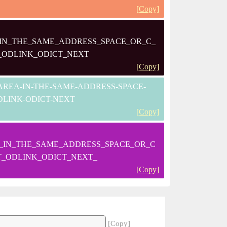
[Copy]
N_THE_SAME_ADDRESS_SPACE_OR_C_
_ODLINK_ODICT_NEXT
[Copy]
-AREA-IN-THE-SAME-ADDRESS-SPACE-
ODLINK-ODICT-NEXT
[Copy]
IN_THE_SAME_ADDRESS_SPACE_OR_C
T_ODLINK_ODICT_NEXT_
[Copy]
[Copy]