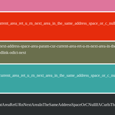
rrent_area_ret_u_rn_next_area_in_the_same_address_space_or_c_null_
ext-address-space-area-param-cur-current-area-ret-u-rn-next-area-in-the-
odlink-odict-next
urrent_area_ret_u_rn_next_area_in_the_same_address_space_or_c_null
entAreaRetURnNextAreaInTheSameAddressSpaceOrCNullIfACurIsT