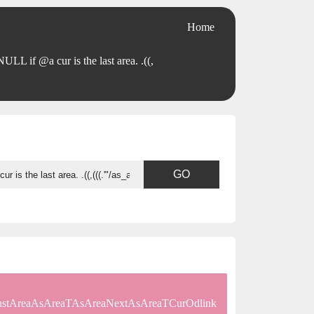
Home
L if @a cur is the last area. .((,
LastAreaAsAreaTAsAreaNextAsAreaTCurOdlink