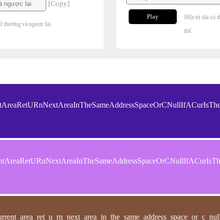
[Copy]
Play
Một từ dài có t
ữ thường và ngược lại.
thể.
entAreaRetURnNextAreaInTheSameAddressSpaceOrCNullIfACurIsT
entAreaRetURnNextAreaInTheSameAddressSpaceOrCNullIfACurIsT
rrent_area_ret_u_rn_next_area_in_the_same_address_space_or_c_null_