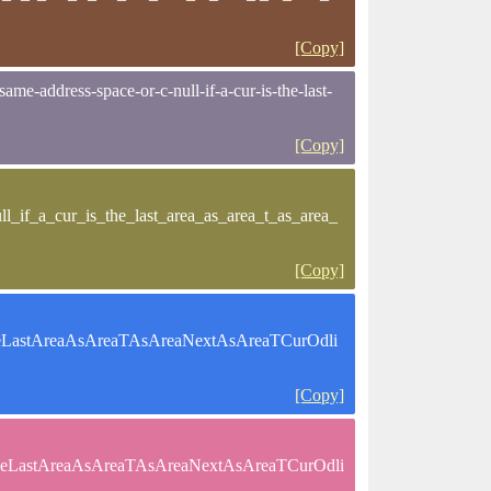
[Copy]
ame-address-space-or-c-null-if-a-cur-is-the-last-
[Copy]
_if_a_cur_is_the_last_area_as_area_t_as_area_
[Copy]
heLastAreaAsAreaTAsAreaNextAsAreaTCurOdli
[Copy]
heLastAreaAsAreaTAsAreaNextAsAreaTCurOdli