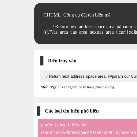
CHTML_Công cụ đặt tên biến mã
/ Return next address space area. @param c
(((.'"/as_area_t as_area_next(as_area_t cur){odl
Biến truy vấn
Nhấn "PgUp" và "PgDn" để lật trang nhanh chóng.
Các loại tên biến phổ biến
phương pháp bướu nhỏ |
returnNextAddressSpaceAreaParamCurCurren