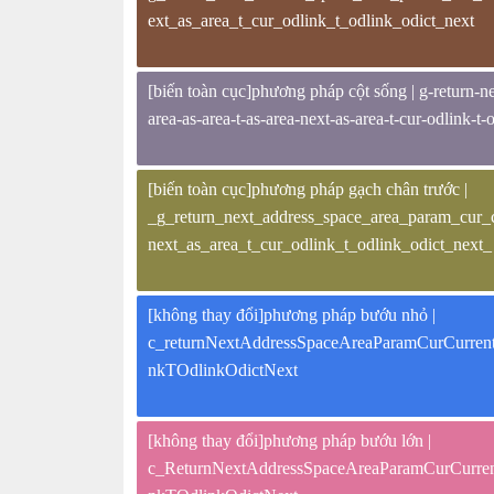
ext_as_area_t_cur_odlink_t_odlink_odict_next
[biến toàn cục]phương pháp cột sống | g-return-nex
area-as-area-t-as-area-next-as-area-t-cur-odlink-t-
[biến toàn cục]phương pháp gạch chân trước |
_g_return_next_address_space_area_param_cur_c
next_as_area_t_cur_odlink_t_odlink_odict_next_
[không thay đổi]phương pháp bướu nhỏ |
c_returnNextAddressSpaceAreaParamCurCurr
nkTOdlinkOdictNext
[không thay đổi]phương pháp bướu lớn |
c_ReturnNextAddressSpaceAreaParamCurCurr