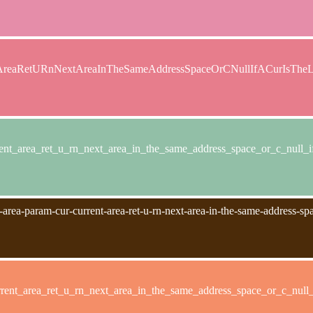
tAreaRetURnNextAreaInTheSameAddressSpaceOrCNullIfACurIsThe
ent_area_ret_u_rn_next_area_in_the_same_address_space_or_c_null_if
rea-param-cur-current-area-ret-u-rn-next-area-in-the-same-address-space-
rent_area_ret_u_rn_next_area_in_the_same_address_space_or_c_null_i