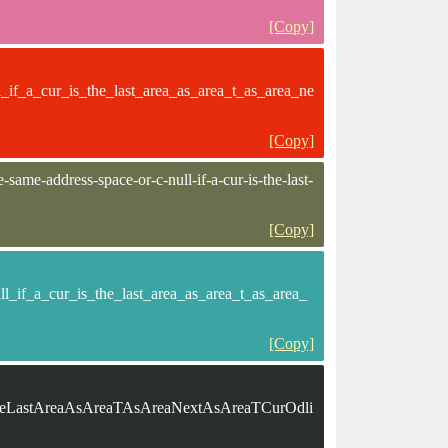
[Copy]
if_a_cur_is_the_last_area_as_area_t_as_area_ne
[Copy]
same-address-space-or-c-null-if-a-cur-is-the-last-
[Copy]
_if_a_cur_is_the_last_area_as_area_t_as_area_
[Copy]
heLastAreaAsAreaTAsAreaNextAsAreaTCurOdli