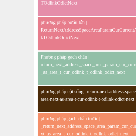
TOdlinkOdictNext
phương pháp bướu lớn |
ReturnNextAddressSpaceAreaParamCurCurren
kTOdlinkOdictNext
Phương pháp gạch chân |
return_next_address_space_area_param_cur_curr
_as_area_t_cur_odlink_t_odlink_odict_next
phương pháp cột sống | return-next-address-space-a
area-next-as-area-t-cur-odlink-t-odlink-odict-next
phương pháp gạch chân trước |
_return_next_address_space_area_param_cur_cur
xt_as_area_t_cur_odlink_t_odlink_odict_next_