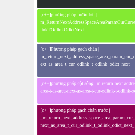
[c++]phương pháp bướu lớn |
m_ReturnNextAddressSpaceAreaParamCurCurr
linkTOdlinkOdictNext
[c++]Phương pháp gạch chân |
m_return_next_address_space_area_param_cur_cu
ext_as_area_t_cur_odlink_t_odlink_odict_next
[c++]phương pháp cột sống | m-return-next-address
area-t-as-area-next-as-area-t-cur-odlink-t-odlink-o
[c++]phương pháp gạch chân trước |
_m_return_next_address_space_area_param_cur_c
next_as_area_t_cur_odlink_t_odlink_odict_next_