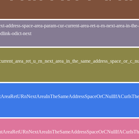
t-address-space-area-param-cur-current-area-ret-u-rn-next-area-in-the-s
odlink-odict-next
urrent_area_ret_u_rn_next_area_in_the_same_address_space_or_c_null
entAreaRetURnNextAreaInTheSameAddressSpaceOrCNullIfACurIsT
entAreaRetURnNextAreaInTheSameAddressSpaceOrCNullIfACurIsT