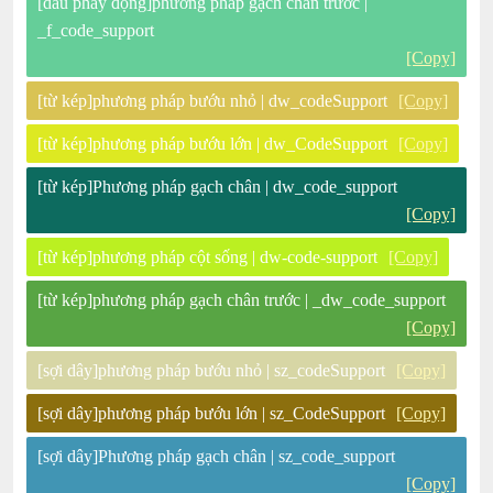
[dấu phẩy động]phương pháp gạch chân trước |
_f_code_support
[Copy]
[từ kép]phương pháp bướu nhỏ | dw_codeSupport
[Copy]
[từ kép]phương pháp bướu lớn | dw_CodeSupport
[Copy]
[từ kép]Phương pháp gạch chân | dw_code_support
[Copy]
[từ kép]phương pháp cột sống | dw-code-support
[Copy]
[từ kép]phương pháp gạch chân trước | _dw_code_support
[Copy]
[sợi dây]phương pháp bướu nhỏ | sz_codeSupport
[Copy]
[sợi dây]phương pháp bướu lớn | sz_CodeSupport
[Copy]
[sợi dây]Phương pháp gạch chân | sz_code_support
[Copy]