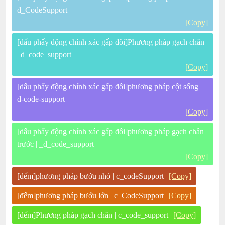
d_CodeSupport
[Copy]
[dấu phẩy động chính xác gấp đôi]Phương pháp gạch chân
| d_code_support
[Copy]
[dấu phẩy động chính xác gấp đôi]phương pháp cột sống |
d-code-support
[Copy]
[dấu phẩy động chính xác gấp đôi]phương pháp gạch chân
trước | _d_code_support
[Copy]
[đếm]phương pháp bướu nhỏ | c_codeSupport
[Copy]
[đếm]phương pháp bướu lớn | c_CodeSupport
[Copy]
[đếm]Phương pháp gạch chân | c_code_support
[Copy]