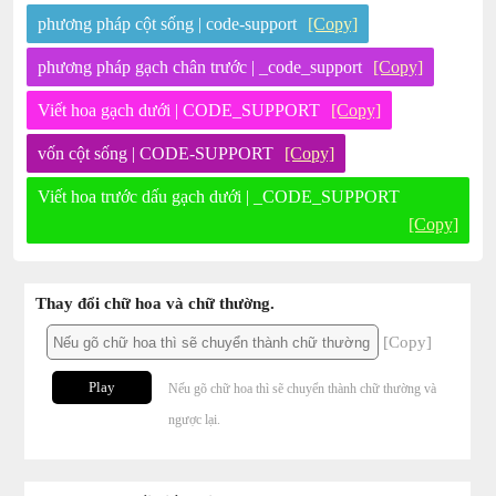
phương pháp cột sống | code-support
[Copy]
phương pháp gạch chân trước | _code_support
[Copy]
Viết hoa gạch dưới | CODE_SUPPORT
[Copy]
vốn cột sống | CODE-SUPPORT
[Copy]
Viết hoa trước dấu gạch dưới | _CODE_SUPPORT
[Copy]
Thay đổi chữ hoa và chữ thường.
[Copy]
Play
Nếu gõ chữ hoa thì sẽ chuyển thành chữ thường và
ngược lại.