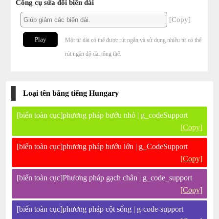
Công cụ sửa đổi biến dài
[Copy]
Play
Một từ dài có thể được rút ngắn và sử dụng nhiều từ có thể
rút ngắn độ dài tổng thể.
Loại tên bằng tiếng Hungary
[biến toàn cục]phương pháp bướu nhỏ | g_codeSupport
[Copy]
[biến toàn cục]phương pháp bướu lớn | g_CodeSupport
[Copy]
[biến toàn cục]Phương pháp gạch chân | g_code_support
[Copy]
[biến toàn cục]phương pháp cột sống | g-code-support