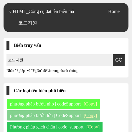
CHTML_Công cụ đặt tên biến mã
Home
코드지원
Biến truy vấn
Nhấn "PgUp" và "PgDn" để lật trang nhanh chóng.
Các loại tên biến phổ biến
phương pháp bướu nhỏ | codeSupport
[Copy]
phương pháp bướu lớn | CodeSupport
[Copy]
Phương pháp gạch chân | code_support
[Copy]